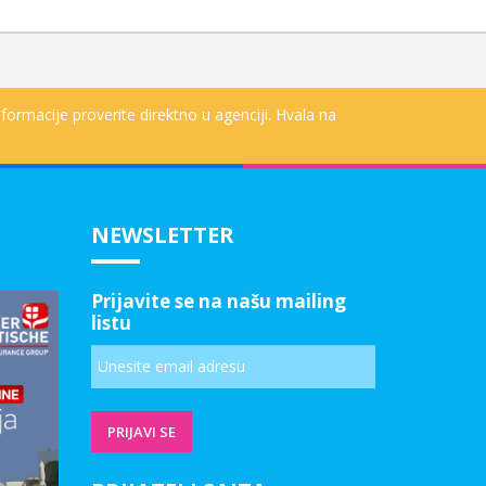
formacije proverite direktno u agenciji. Hvala na
NEWSLETTER
Prijavite se na našu mailing
listu