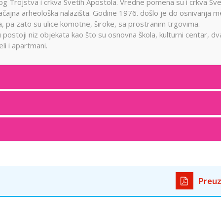
tog Trojstva i crkva Svetih Apostola. Vredne pomena su i crkva Sv
 značajna arheološka nalazišta. Godine 1976. došlo je do osnivanja 
a, pa zato su ulice komotne, široke, sa prostranim trgovima.
postoji niz objekata kao što su osnovna škola, kulturni centar, dv
li i apartmani.
Preuz