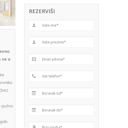
REZERVIŠI
nevno
a se u
cke
novniku
(bez
 putno
jnih