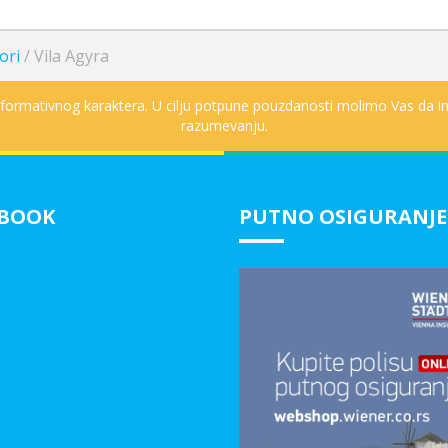
ori
/
Vila Agyra
informativnog karaktera. U cilju potpune pouzdanosti molimo Vas da in
razumevanju.
EBOOK
PUTNO OSIGURANJE