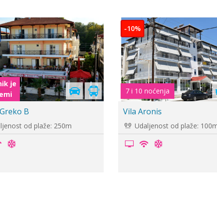
-5%
tiria
Vila Zoi Lux
jenost od plaže: 160m
Udaljenost od plaže: -