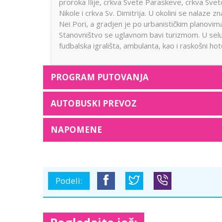
proroka Ilije, crkva Svete Paraskeve, crkva Sve
Nikole i crkva Sv. Dimitrija. U okolini se nalaze
Nei Pori, a gradjen je po urbanističkim planovim
Stanovništvo se uglavnom bavi turizmom. U selu 
fudbalska igrališta, ambulanta, kao i raskošni hote
PROGRAM PUTOVANJA
AUTOBUSKI PREVOZ
NAPOMENE
Podeli: