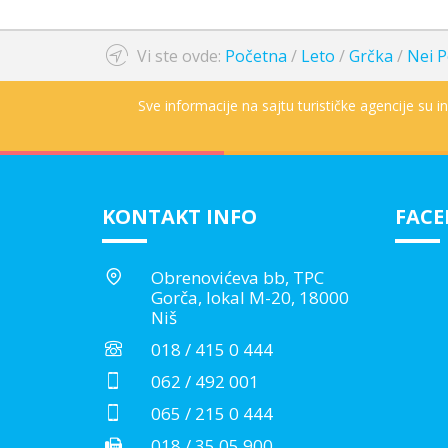
Vi ste ovde:
Početna
/
Leto
/
Grčka
/
Nei P
Sve informacije na sajtu turističke agencije su 
KONTAKT INFO
FAC
Obrenovićeva bb, TPC
Gorča, lokal M-20, 18000
Niš
018 / 415 0 444
062 / 492 001
065 / 215 0 444
018 / 35 05 900