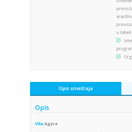
smenam
prevoza
aranžm
prevoza
u tabel
Sme
progra
Orga
Opis smeštaja
Opis
Vila
Agyra