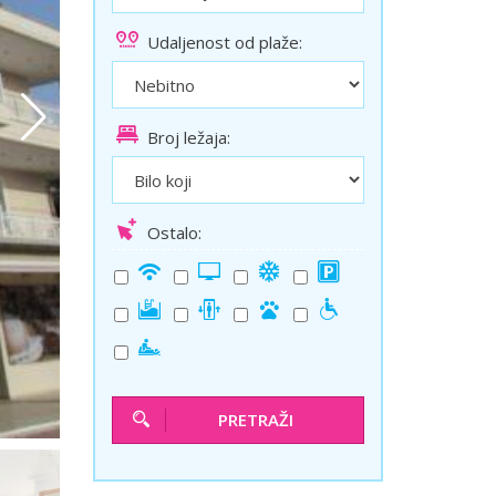
ini
Solun polazak iz Niša
Udaljenost od plaže:
Temišvar polazak iz Niša
Broj ležaja:
Ostalo:
PRETRAŽI