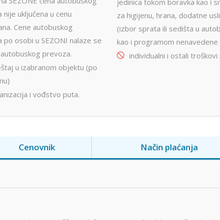
a SEZONE cena autobuskog
jedinica tokom boravka kao i 
 nije uključena u cenu
za higijenu, hrana, dodatne us
ana. Cene autobuskog
(izbor sprata ili sedišta u auto
 po osobi u SEZONI nalaze se
kao i programom nenavedene 
i autobuskog prevoza.
individualni i ostali troškovi
štaj u izabranom objektu (po
mu)
nizacija i vođstvo puta.
Cenovnik
Način plaćanja