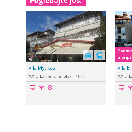
Pogledajte još:
-5%
Vila Aqua Suites 2
Vila So
Udaljenost od plaže: 50m
Udal