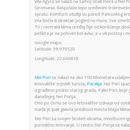
Vila Agyra se nalazi na samoj obali mora u Nei P
Giromania. Raspolaže lepo uređenim trokrevetni
spratu. Komforni studiji su pored francuskog kr
ima bočni ili direktan pogled na more. Sve smešt
TV i centralni klima uređaj čije se korišćenje do
peškira je na polovini boravka, a u vili postoji i
Google maps:
Latitude: 39.979520
Longitude: 22.645878
Nei Pori
se nalazi na oko 100 kilometara udaljeno
letovalište srpskih turista,
Paralija
. Nei Pori spa
izgrađeno podno starog grada, Palei Pori, koje 
današnjeg Nei Porija.
Ono po čemu se ovo letovalište izdvaja od ostal
mada je ipak glavna prednost mesta blaga klima
Nei Pori sa svojim širokim ulicama, mnoštvom ig
porodično letovanje. U centru Nei Porija se nalazi