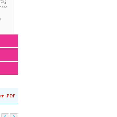
etog
mesta
a
mi PDF