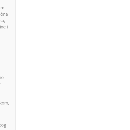
gom
ćina
su,
ne i
no
e
skom,
etog