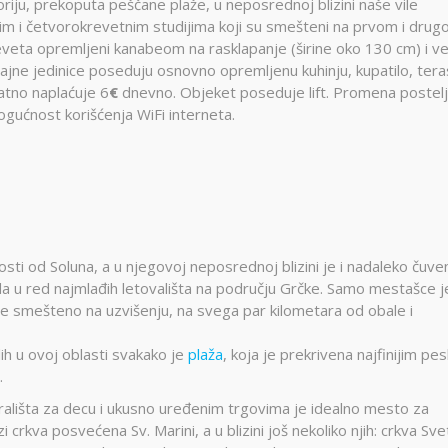
oriju, prekoputa peščane plaže, u neposrednoj blizini naše vile
m i četvorokrevetnim studijima koji su smešteni na prvom i dru
eveta opremljeni kanabeom na rasklapanje (širine oko 130 cm) i ve
ajne jedinice poseduju osnovno opremljenu kuhinju, kupatilo, tera
datno naplaćuje 6
€
dnevno. Objeket poseduje lift. Promena postelji
 mogućnost korišćenja WiFi interneta.
sti od Soluna, a u njegovoj neposrednoj blizini je i nadaleko čuve
da u red najmlađih letovališta na području Grčke. Samo mestašce j
je smešteno na uzvišenju, na svega par kilometara od obale i
ih u ovoj oblasti svakako je
plaža
, koja je prekrivena najfinijim pe
.
rališta za decu i ukusno uređenim trgovima je idealno mesto za
 crkva posvećena Sv. Marini, a u blizini još nekoliko njih: crkva Sv