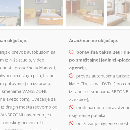
an uključuje:
Aranžman ne uključuje:
linijski prevoz autobusom sa
boravišna taksa 2eur d
m iz Niša (audio, video
po smeštajnoj jedinici -pla
ć
enosti, prosečne udobnosti,
agenciji,
hvaćenih usluga pića, hrane i
prevoz autobusima turisti
om putovanja) na izabranoj
klase (TV, klima, DVD…) po ce
ji u smenama VANSEZONE
iz tabele u smenama SEZONE 
ne zvezdicom). Uvećanje za
zvezdice),
 iz drugih mesta (severno od
međunarodno zdravstveno
 VANSEZONI navedeno je u
osiguranje putnika
autobuskog prevoza. U
održavanje higijene smešta