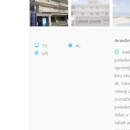
Aranžm
TV
AC
Van
Lift
polasko
opremlj
bez obu
dr. tok
relaci
(označe
polaske
Niša) u
tabeli 