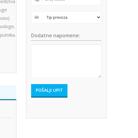
sredstva
luge
busu)
usluge,
 putnika.
Dodatne napomene: