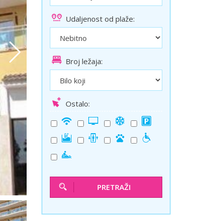
ini
Solun polazak iz Niša
Udaljenost od plaže:
Temišvar polazak iz Niša
Broj ležaja:
Ostalo:
PRETRAŽI