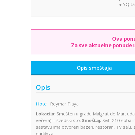
● YQ ta
Ova ponu
Za sve aktuelne ponude u
Opis smeštaja
Opis
Hotel
Reymar Playa
Lokacija:
Smešten u gradu Malgrat de Mar, udal
večera) – švedski sto.
Smeštaj:
Svih 210 soba im
sastavu ima otvoreni bazen, restoran, TV salu, 
parkinga.