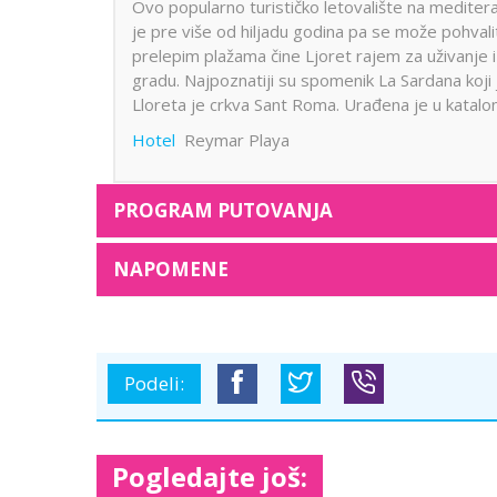
Ovo popularno turističko letovalište na meditera
je pre više od hiljadu godina pa se može pohvali
prelepim plažama čine Ljoret rajem za uživanje 
gradu. Najpoznatiji su spomenik La Sardana koji
Lloreta je crkva Sant Roma. Urađena je u katal
Hotel
Reymar Playa
PROGRAM PUTOVANJA
NAPOMENE
Podeli:
Pogledajte još: