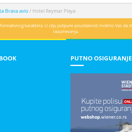
ta Brava avio
/
Hotel Reymar Playa
informativnog karaktera. U cilju potpune pouzdanosti molimo Vas da in
razumevanju.
EBOOK
PUTNO OSIGURANJE