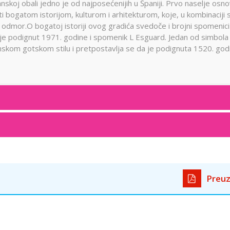
nskoj obali jedno je od najposećenijih u Španiji. Prvo naselje osn
ti bogatom istorijom, kulturom i arhitekturom, koje, u kombinaciji 
i odmor.O bogatoj istoriji ovog gradića svedoče i brojni spomenic
 je podignut 1971. godine i spomenik L Esguard. Jedan od simbola
onskom gotskom stilu i pretpostavlja se da je podignuta 1520. go
Preuz