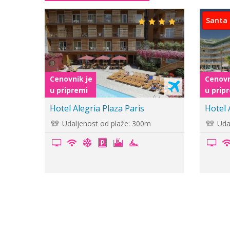
Ljoret de Mar
Cenovnik je
Cenovn
u pripremi
u prip
Hotel Don Juan Resort
Hotel
Udaljenost od plaže: 400m
Udal