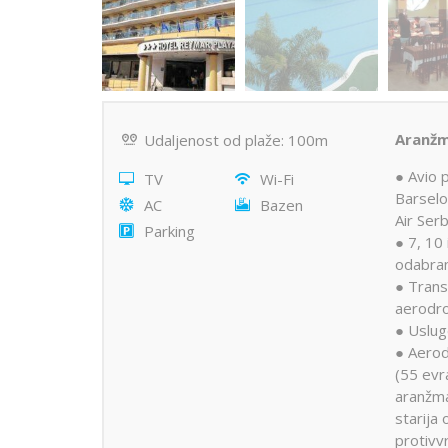
Aranžm
Udaljenost od plaže: 100m
● Avio 
TV
Wi-Fi
Barselo
AC
Bazen
Air Serb
Parking
● 7, 10 
odabran
● Trans
aerodr
● Uslug
● Aerod
(55 evra
aranžma
starija 
protivv