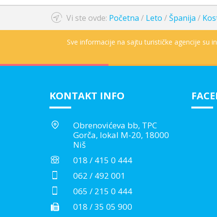
Vi ste ovde:
Početna
/
Leto
/
Španija
/
Kos
Sve informacije na sajtu turističke agencije su 
KONTAKT INFO
FAC
Obrenovićeva bb, TPC
Gorča, lokal M-20, 18000
Niš
018 / 415 0 444
062 / 492 001
065 / 215 0 444
018 / 35 05 900