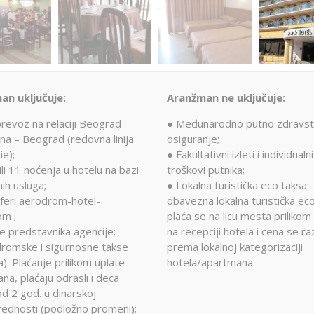
an uključuje:
Aranžman ne uključuje:
prevoz na relaciji Beograd –
● Međunarodno putno zdravs
na – Beograd (redovna linija
osiguranje;
ie);
● Fakultativni izleti i individualni
ili 11 noćenja u hotelu na bazi
troškovi putnika;
ih usluga;
● Lokalna turistička eco taksa:
feri aerodrom-hotel-
obavezna lokalna turistička ec
om ;
plaća se na licu mesta prilikom
e predstavnika agencije;
na recepciji hotela i cena se ra
romske i sigurnosne takse
prema lokalnoj kategorizaciji
). Plaćanje prilikom uplate
hotela/apartmana.
na, plaćaju odrasli i deca
od 2 god. u dinarskoj
rednosti (podložno promeni);