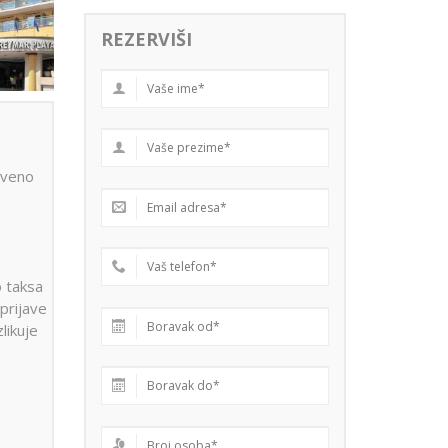
REZERVIŠI
tveno
o taksa
 prijave
zlikuje