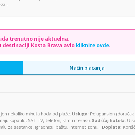
ksu.
da trenutno nije aktuelna.
 destinaciji Kosta Brava avio
kliknite ovde
.
Način plaćanja
jen nekoliko minuta hoda od plaže.
Usluga:
Polupansion (doručak 
aju kupatilo, SAT TV, telefon, klimu i terasu.
Sadržaj hotela:
U s
salu za sastanke, igraonicu, baštu, internet zonu…
Doplata:
Koriš