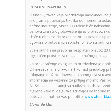
POSEBNE NAPOMENE:
Visina YQ takse koja predstavlja nadoknadu za g
programa putovanja. Ukoliko do momenta polask
naftne industrije, visina YQ takse biće naknad
osnovu zvaničnog obaveštenja avio prevoznika. 
i biće u obavezi da organizatoru putovanja upl
ugovora o putovanju saopšteno i što su putnici 
Svaki putnik ima pravo na besplatan prevoz 23 k
ograničen prostor za odlaganje ručnog prtljaga u
Za prekoračenje ovog limita predviđena je dopl
24 meseca) ima pravo na 1 komad predatog prtlja
sklapanje možete dovesti do samog ulaza u avion
informacijama vezanim za prtljag molimo Vas p
Air Srbija je u saradnji sa nadležnim zdravstveni
higijene kako bi osigurala zdravlje i bezbedno
putovanje molimo Vas posetite:
www.airserbia.
Lloret de Mar