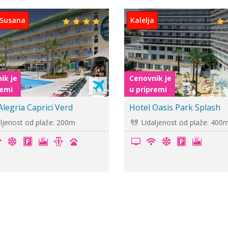
Ljoret de Mar
ik je
Cenovnik je
remi
u pripremi
 Mariner
Hotel Maria del Mar
jenost od plaže: 20m
Udaljenost od plaže: 300