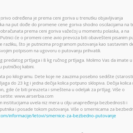
orivo određena je prema ceni goriva u trenutku objavljivanja
a na put dođe do promene cene goriva shodno oscilacijama na tr
no obračunata prema ceni goriva važećoj u momentu polaska, a na
Putnici će o promeni cene avio prevoza biti obavešteni pisanim 
ate razliku, što je putnicima programom putovanja kao sastavnim 
svojim potpisom na ugovoru o putovanju prihvatili.
g predatog prtljaga i 8 kg ručnog prtljaga. Molimo Vas da imate u
 putničkoj kabini.
ata po kilogramu. Dete koje ne zauzima posebno sedište (starost
ga do 23 kg i jedna dečija kolica potpuno sklopiva. Dečija kolica
, gde će biti preuzeta i smeštena u odeljak za prtljag. Više o
osetite: www.airserbia.com
m institucijama uvela niz mera u cilju unapređenja bezbednosti i
st putnika i posade tokom putovanja. Više o smernicama za bezbed
com/informacije/letovi/smernice-za-bezbedno-putovanje