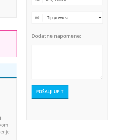
Dodatne napomene:
i
vom
ćenje