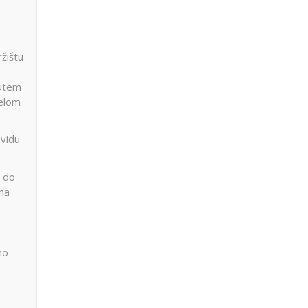
žištu
putem
delom
 vidu
i do
 na
no