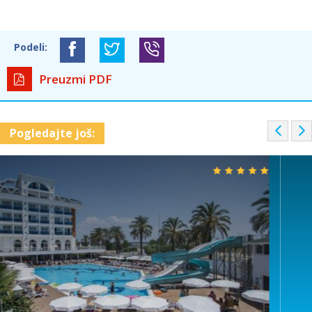
Podeli:
Preuzmi PDF
P
Pogledajte još:
r
e
v
i
o
u
s