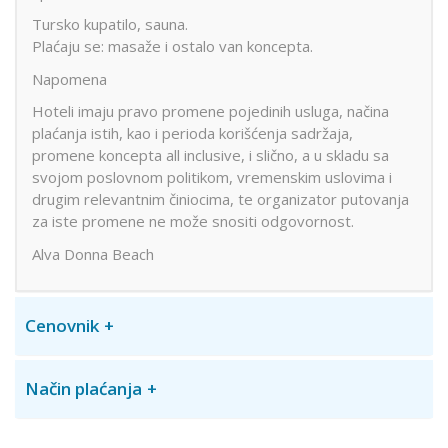
Tursko kupatilo, sauna.
Plaćaju se: masaže i ostalo van koncepta.
Napomena
Hoteli imaju pravo promene pojedinih usluga, načina
plaćanja istih, kao i perioda korišćenja sadržaja,
promene koncepta all inclusive, i slično, a u skladu sa
svojom poslovnom politikom, vremenskim uslovima i
drugim relevantnim činiocima, te organizator putovanja
za iste promene ne može snositi odgovornost.
Alva Donna Beach
Cenovnik
Način plaćanja