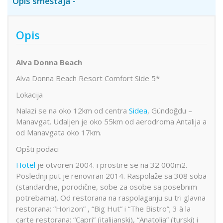
Opis smeštaja
Opis
Alva Donna Beach
Alva Donna Beach Resort Comfort Side 5*
Lokacija
Nalazi se na oko 12km od centra
Sidea
, Gündoğdu –
Manavgat. Udaljen je oko 55km od aerodroma Antalija a
od Manavgata oko 17km.
Opšti podaci
Hotel
je otvoren 2004. i prostire se na 32 000m2.
Poslednji put je renoviran 2014. Raspolaže sa 308 soba
(standardne, porodične, sobe za osobe sa posebnim
potrebama). Od restorana na raspolaganju su tri glavna
restorana: “Horizon” , “Big Hut” i “The Bistro”; 3 à la
carte restorana: “Capri” (italijanski), “Anatolia” (turski) i