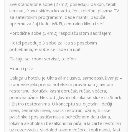
Sve standardne sobe (27m2) poseduju: balkon, tepih,
laminat, francuski/dva kreveta, fen, telefon, plazma TV
sa satelitskim programom, bade mantil, papuče,
opremu za čaj i kafu, Wi-Fi, centralnu klimu i sef.
Porodične sobe (34m2) raspolažu istim sadržajem.
Hotel poseduje 3 sobe za lica sa posebnim
potrebama,te sobe se rade na upit.
Plaćaju se: room servise, telefon.
Hrana i piće
Usluga u hotelu je Ultra all inclusive, samoposluživanje –
izbor više jela prema hotelskim pravilima u glavnom
restoranu: doručak, kasni doručak, ručak, večera,
ponoćna užina. Neki od glavnih obroka se služe i u Snack
i Bistro restoranima. U konceptu su: dijetalni i dečiji
meni, tematski meni, snack resotran, užine, turske
palačinke i poslastičarnica u određenom delu dana,
lokalna alkoholna i bezalkoholna pića, à la carte restoran
uz rezervaciju, sladoled tokom večere, topli napici, fast