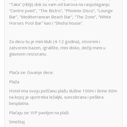
“Taka” (riblji) dok su vam od barova na raspolaganju:
“Centre point”, “The Bistro”, “Phoenix Disco”, “Lounge
Bar”, “Mediterranean Beach Bar”, “The Zone”, “White
Horses Pool Bar” kao i “Shisha house”.
Za decu tu je mini klub (4-12 godina), otvoreni i
zatvoreni bazen, igralište, mini disko, dečiji meni u
glavnom restoranu.
Plaća se: čuvanje dece.
Plaža
Hotel ima svoju peščanu plažu dužine 100m i širine 60m
na kojoj je upotreba ležaljki, suncobrana i peškira
besplatna.
Plaćaju se: VIP paviljon na plaži.
Smeštaj