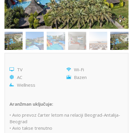
TV
Wi-Fi
AC
Bazen
Wellness
Aranžman uključuje:
• Avio prevoz čarter letom na relaciji Beograd-Antalija-
Beograd
• Avio takse trenutno