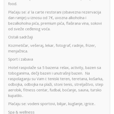
food.
Plaćaju se: a’ la carte restorani (obavezna rezervacija
dan ranije) u iznosu od 7€, uvozna alkoholna i
bezalkoholna pića, premium pića, flaširana vina, sokovi
od sveže ceđenog voća.
Ostali sadržaji
Kozmetičar, vešeraj, lekar, fotograf, radnje, frizer,
menjačnica.
Sport i zabava
Hotel raspolaže sa 5 bazena: relax, activity, bazen sa
toboganima, dečji bazen i unutrašnji bazen. Na
raspolaganju su Vam i: teniski teren, teretana, košarka,
odbojka, odbojka na plaži, stoni tenis, streljaštvo, step
aerobik, fitness centar, fudbal, boćanje, sauna, tursko
kupatilo..
Plaćaju se: vodeni sportovi, bilijar, kuglanje, igrice..
Spa & wellness