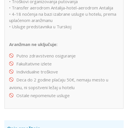
• Troškovi organizovanja putovanja
• Transfer aerodrom Antalija-hotel-aerodrom Antalija
• 4-18 noćenja na bazi izabrane usluge u hotelu, prema
uplaćenom aranžmanu
• Usluge predstavnika u Turskoj
Aranžman ne uključuje:
Putno zdravstveno osiguranje
Fakultativne izlete
Individualne troškove
Deca do 2 godine plaćaju 50€, nemaju mesto u
avionu, ni sopstveni ležaj u hotelu
Ostale nepomenute usluge