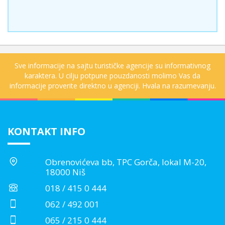
Sve informacije na sajtu turističke agencije su informativnog
karaktera. U cilju potpune pouzdanosti molimo Vas da
informacije proverite direktno u agenciji. Hvala na razumevanju.
KONTAKT INFO
Obrenovićeva bb, TPC Gorča, lokal M-20,
18000 Niš
018 / 415 0 444
062 / 492 001
065 / 215 0 444