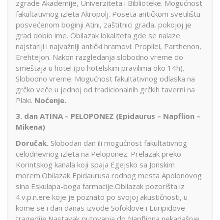
zgrade Akademije, Univerziteta i Biblioteke. Mogućnost
fakultativnog izleta Akropolj. Poseta antičkom svetilištu
posvećenom boginji Atini, zaštitnici grada, pokojoj je
grad dobio ime. Obilazak lokaliteta gde se nalaze
najstariji i najvažniji antički hramovi: Propilei, Parthenon,
Erehtejon. Nakon razgledanja slobodno vreme do
smeštaja u hotel (po hotelskim pravilima oko 14h).
Slobodno vreme. Mogućnost fakultativnog odlaska na
grčko veče u jednoj od tradicionalnih grčkih taverni na
Plaki.
Noćenje.
3. dan
ATINA – PELOPONEZ (Epidaurus – Napflion –
Mikena)
Doručak.
Slobodan dan ili mogućnost fakultativnog
celodnevnog izleta na Peloponez. Prelazak preko
Korintskog kanala koji spaja Egejsko sa Jonskim
morem.Obilazak Epidaurusa rodnog mesta Apolonovog
sina Eskulapa-boga farmacije.Obilazak pozorišta iz
4.v.p.n.ere koje je poznato po svojoj akustičnosti, u
kome se i dan danas izvode Sofoklove i Euripidove
tragedije.Nastavak putovanja do Napfliona nekadašnje