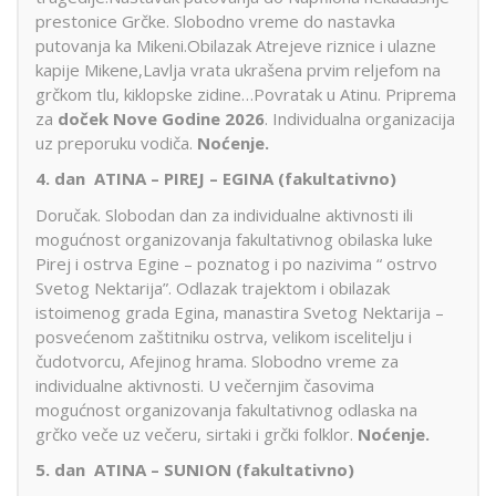
prestonice Grčke. Slobodno vreme do nastavka
putovanja ka Mikeni.Obilazak Atrejeve riznice i ulazne
kapije Mikene,Lavlja vrata ukrašena prvim reljefom na
grčkom tlu, kiklopske zidine…Povratak u Atinu. Priprema
za
doček Nove Godine 2026
. Individualna organizacija
uz preporuku vodiča.
Noćenje.
4. dan
ATINA – PIREJ – EGINA (fakultativno)
Doručak. Slobodan dan za individualne aktivnosti ili
mogućnost organizovanja fakultativnog obilaska luke
Pirej i ostrva Egine – poznatog i po nazivima “ ostrvo
Svetog Nektarija”. Odlazak trajektom i obilazak
istoimenog grada Egina, manastira Svetog Nektarija –
posvećenom zaštitniku ostrva, velikom iscelitelju i
čudotvorcu, Afejinog hrama. Slobodno vreme za
individualne aktivnosti. U večernjim časovima
mogućnost organizovanja fakultativnog odlaska na
grčko veče uz večeru, sirtaki i grčki folklor.
Noćenje.
5. dan
ATINA – SUNION
(fakultativno)