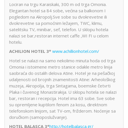
Lociran na trgu Karaiskaki, 300 m od trga Omonia.
Elegantan hotel sa 84 sobe, većina sa balkonom I
pogledom na Akropolj.Sve sobe su dvokrevetne ili
dvokrevetne sa pomoćnim ležajem, TWC, klimu,
satelitsku TV, minibar, sef, telefon. U sklopu hotela
nalazi se bar,restoran internet caffe ,WI FI u celom
hotelu.
ACHILION HOTEL 3*
www.achillionhotel.com/
Hotel se nalazi na samo nekolimo minuta hoda od trga
Omonia i istoimene metro stanice odakle metro linija
saobraća do ostalih delova Atine. Hotel je na pešačkoj
udaljenosti od brojnih znamenitosti Atine: Arheološkog
muzeja, Akropolja, trga Sintagama, boemske četvrti
Plaka i čuvenog Monastirakija. U sklopu hotela se nalazi
bar, restoran i recepcija. Hotel ima 63 sobe. Sve sobe
su opremljene kuptilom fenom za kosu, direktnom
telefonskom linijom, sat TV-om, frižderom. Noćenje sa
doručkom (samoposlužvanje).
HOTEL BALASCA
3*
http://hotelbalasca.gr/