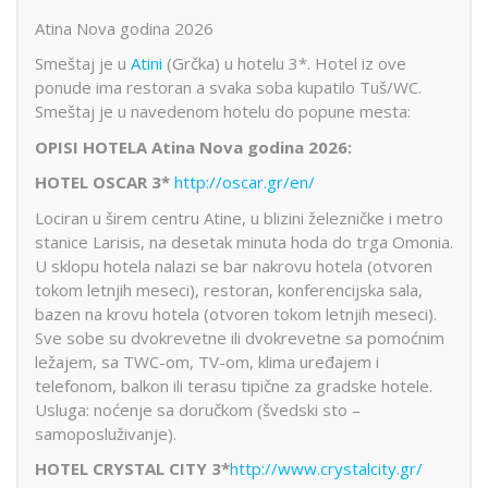
Atina Nova godina 2026
Smeštaj je u
Atini
(Grčka) u hotelu 3*. Hotel iz ove
ponude ima restoran a svaka soba kupatilo Tuš/WC.
Smeštaj je u navedenom hotelu do popune mesta:
OPISI HOTELA Atina Nova godina 2026:
HOTEL OSCAR 3*
http://oscar.gr/en/
Lociran u širem centru Atine, u blizini železničke i metro
stanice Larisis, na desetak minuta hoda do trga Omonia.
U sklopu hotela nalazi se bar nakrovu hotela (otvoren
tokom letnjih meseci), restoran, konferencijska sala,
bazen na krovu hotela (otvoren tokom letnjih meseci).
Sve sobe su dvokrevetne ili dvokrevetne sa pomoćnim
ležajem, sa TWC-om, TV-om, klima uređajem i
telefonom, balkon ili terasu tipične za gradske hotele.
Usluga: noćenje sa doručkom (švedski sto –
samoposluživanje).
HOTEL CRYSTAL CITY
3*
http://www.crystalcity.gr/