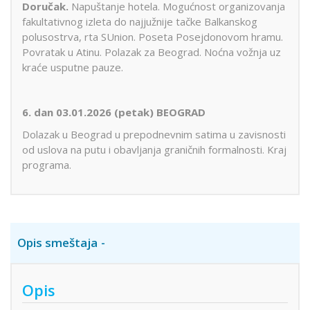
Doručak.
Napuštanje hotela. Mogućnost organizovanja
fakultativnog izleta do najjužnije tačke Balkanskog
polusostrva, rta SUnion. Poseta Posejdonovom hramu.
Povratak u Atinu. Polazak za Beograd. Noćna vožnja uz
kraće usputne pauze.
6. dan 03.01.2026 (petak) BEOGRAD
Dolazak u Beograd u prepodnevnim satima u zavisnosti
od uslova na putu i obavljanja graničnih formalnosti. Kraj
programa.
Opis smeštaja
Opis