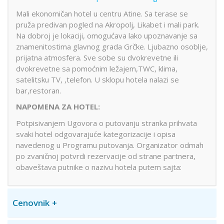
Mali ekonomičan hotel u centru Atine. Sa terase se
pruža predivan pogled na Akropolj, Likabet i mali park.
Na dobroj je lokaciji, omogućava lako upoznavanje sa
znamenitostima glavnog grada Grčke. Ljubazno osoblje,
prijatna atmosfera. Sve sobe su dvokrevetne ili
dvokrevetne sa pomoćnim ležajem,TWC, klima,
satelitsku TV, ,telefon. U sklopu hotela nalazi se
bar,restoran.
NAPOMENA ZA HOTEL:
Potpisivanjem Ugovora o putovanju stranka prihvata
svaki hotel odgovarajuće kategorizacije i opisa
navedenog u Programu putovanja. Organizator odmah
po zvaničnoj potvrdi rezervacije od strane partnera,
obaveštava putnike o nazivu hotela putem sajta:
Cenovnik