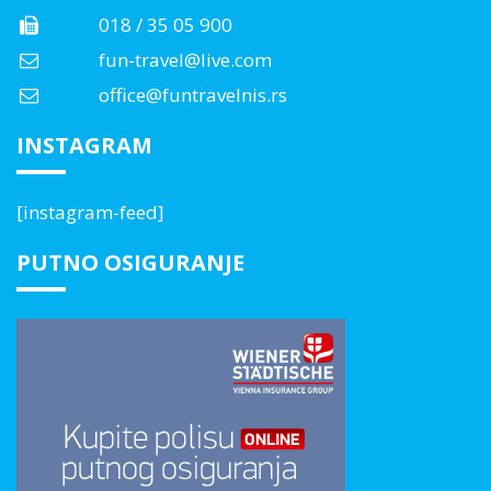
018 / 35 05 900
fun-travel@live.com
office@funtravelnis.rs
INSTAGRAM
[instagram-feed]
PUTNO OSIGURANJE