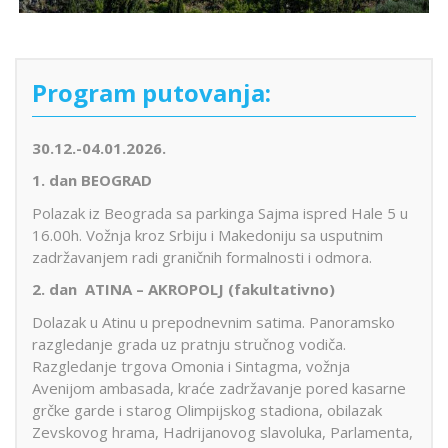
Program putovanja:
30.12.-04.01.2026.
1. dan BEOGRAD
Polazak iz Beograda sa parkinga Sajma ispred Hale 5 u
16.00h. Vožnja kroz Srbiju i Makedoniju sa usputnim
zadržavanjem radi graničnih formalnosti i odmora.
2. dan ATINA – AKROPOLJ
(fakultativno)
Dolazak u Atinu u prepodnevnim satima. Panoramsko
razgledanje grada uz pratnju stručnog vodiča.
Razgledanje trgova Omonia i Sintagma, vožnja
Avenijom ambasada, kraće zadržavanje pored kasarne
grčke garde i starog Olimpijskog stadiona, obilazak
Zevskovog hrama, Hadrijanovog slavoluka, Parlamenta,