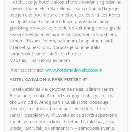
Hotel Liceo je hotel u sklopu hotela Madanis i gledan na
čuveni stadion FK-a Barselona – Kamp Nou od koga je
udaljen oko 300 metara.Smešten je u četvrti Les Korts
na jugoistoku Barselone i dobro povezan linijama
gradskog prevoza koje vode do kulturnog centra grada.
Svaka smeštajna jedinica je sa sopstvenim kupatilom,
klimom, TV-om, fenom, balkonom, besplatnom wi-fi
internet konekcijom.. Doručak je kontinentalni –
samoposluživanje i služi se u hotelu
Madanis…..Barselona avionom
Internet stranica:
www.hotelmadanisliceo.com
HOTEL CATALONIA PARK PUTXET 4*
Hotel Catalonia Park Putxet se nalazi u širem centru
Barselone, na oko 4km od strogog centra grada i na
oko 2km od čuvenog parka Guell. Hotel poseduje
recepciju, restoran, bazen na krovu hotela, fitnes
centar, besplatan wi-fi…Svaka soba sadrži sopstveno
kupatilo sa fenom za kosu, telefon, tv, mini bar, klima
uređaj…Doručak je kontinentalni – samoposluživanje.