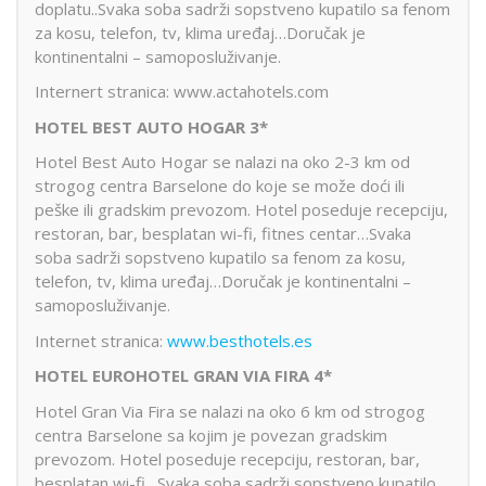
doplatu..Svaka soba sadrži sopstveno kupatilo sa fenom
za kosu, telefon, tv, klima uređaj…Doručak je
kontinentalni – samoposluživanje.
Internert stranica: www.actahotels.com
HOTEL BEST AUTO HOGAR 3*
Hotel Best Auto Hogar se nalazi na oko 2-3 km od
strogog centra Barselone do koje se može doći ili
peške ili gradskim prevozom. Hotel poseduje recepciju,
restoran, bar, besplatan wi-fi, fitnes centar…Svaka
soba sadrži sopstveno kupatilo sa fenom za kosu,
telefon, tv, klima uređaj…Doručak je kontinentalni –
samoposluživanje.
Internet stranica:
www.besthotels.es
HOTEL EUROHOTEL GRAN VIA FIRA 4*
Hotel Gran Via Fira se nalazi na oko 6 km od strogog
centra Barselone sa kojim je povezan gradskim
prevozom. Hotel poseduje recepciju, restoran, bar,
besplatan wi-fi…Svaka soba sadrži sopstveno kupatilo