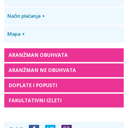
Način plaćanja
Mapa
ARANŽMAN OBUHVATA
ARANŽMAN NE OBUHVATA
DOPLATE I POPUSTI
FAKULTATIVNI IZLETI