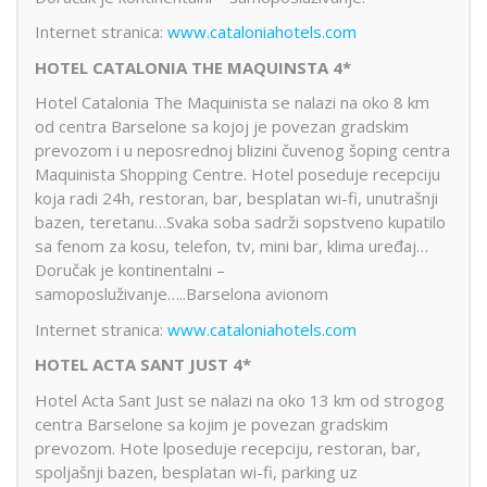
Internet stranica:
www.cataloniahotels.com
HOTEL CATALONIA THE MAQUINSTA 4*
Hotel Catalonia The Maquinista se nalazi na oko 8 km
od centra Barselone sa kojoj je povezan gradskim
prevozom i u neposrednoj blizini čuvenog šoping centra
Maquinista Shopping Centre. Hotel poseduje recepciju
koja radi 24h, restoran, bar, besplatan wi-fi, unutrašnji
bazen, teretanu…Svaka soba sadrži sopstveno kupatilo
sa fenom za kosu, telefon, tv, mini bar, klima uređaj…
Doručak je kontinentalni –
samoposluživanje…..Barselona avionom
Internet stranica:
www.cataloniahotels.com
HOTEL ACTA SANT JUST 4*
Hotel Acta Sant Just se nalazi na oko 13 km od strogog
centra Barselone sa kojim je povezan gradskim
prevozom. Hote lposeduje recepciju, restoran, bar,
spoljašnji bazen, besplatan wi-fi, parking uz