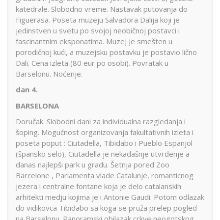
katedrale. Slobodno vreme. Nastavak putovanja do
Figuerasa. Poseta muzeju Salvadora Dalija koji je
jedinstven u svetu po svojoj neobičnoj postavci i
fascinantnim eksponatima. Muzej je smešten u
porodičnoj kući, a muzejsku postavku je postavio lično
Dali. Cena izleta (80 eur po osobi). Povratak u
Barselonu. Noćenje.
dan 4.
BARSELONA
Doručak. Slobodni dani za individualna razgledanja i
šoping. Mogućnost organizovanja fakultativnih izleta i
poseta poput : Ciutadella, Tibidabo i Pueblo Espanjol
(špansko selo), Ciutadella je nekadašnje utvrđenje a
danas najlepši park u gradu. Šetnja pored Zoo
Barcelone , Parlamenta vlade Catalunje, romanticnog
jezera i centralne fontane koja je delo catalanskih
arhitekti medju kojima je i Antonie Gaudi. Potom odlazak
do vidikovca Tibidabo sa koga se pruža prelep pogled
na Barselonu. Panoramski obilazak crkve neogotskog