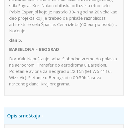
stila Sagrat Kor. Nakon obilaska odlazak u etno selo
Pablo Espanjol koje je nastalo 30-ih godina 20.veka kao
deo projekta koji je trebao da prikaže raznolikost
arhitekture sela Španije. Cena izleta (60 eur po osobi)…
Noćenje.
dan 5.
BARSELONA – BEOGRAD
Doručak. Napuštanje soba. Slobodno vreme do polaska
na aerodrom. Transfer do aerodroma u Barseloni.
Poletanje aviona za Beograd u 22:15h (let W6 4116,
Wizz Air). Sletanje u Beoograd u 00:50h časova
narednog dana. Kraj programa.
Opis smeštaja