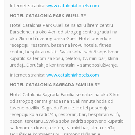
Internet stranica:
www.cataloniahotels.com
HOTEL CATALONIA PARK GUELL 3*
Hotel Catalonia Park Guell se nalazi u širem centru
Barselone, na oko 4km od strogog centra grada i na
oko 2km od čuvenog parka Guell. Hotel poseduje
recepciju, restoran, bazen na krovu hotela, fitnes
centar, besplatan wi-fi…Svaka soba sadrži sopstveno
kupatilo sa fenom za kosu, telefon, tv, mini bar, klima
uređaj…Doručak je kontinentalni – samoposluživanje.
Internet stranica:
www.cataloniahotels.com
HOTEL CATALONIA SAGRADA FAMILIA 3*
Hotel Catalonia Sagrada Familia se nalazi na oko 3 km
od strogog centra grada i na 15ak minuta hoda od
čuvene bazilike Sagrada Familie. Hotel poseduje
recepciju koja radi 24h, restoran, bar, besplatan wi-fi,
bazen, teretanu…Svaka soba sadrži sopstveno kupatilo
sa fenom za kosu, telefon, tv, mini bar, klima uređaj…
Doručak je kontinentalni – samoposluživanje.