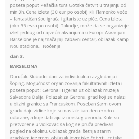
poseta poput Pešačka tura Gotska četvrt u trajanju od
min 3h. Cena izleta (30 eur po osobi) i/ili Flamenko veče
– fantastičan šou igrača i gitariste uz piće. Cena izleta
(oko 55 evra po osobi). Takodje, može da se organizuje
izlet jednog od najvećih akvarijuma u Europi. Akvarijum
Barselone je najznačajniji zabavni centar, obilazak Kamp
Nou stadiona… Noćenje
dan 3.
BARSELONA
Doručak. Slobodni dani za individualna razgledanja i
šoping. Mogućnost organizovanja fakultativnih izleta i
poseta poput : Gerona i Figeras uz obilazak muzeja
Salvadora Dalija. Polazak za Geronu, grad koji se nalazi
u blizini granice sa Francuskom. Poseban šarm ovom
gradu daju zidine koje su nastale kao deo erodro
odbrane, a koje datiraju iz rimskog perioda. Kule su
pretvorene u vidikovac sa kog se pruža predivan
pogled na okolinu. Obilazak grada: šetnja starim
gradskim jezgrom, obilazak jevrejske četvrti, gotske