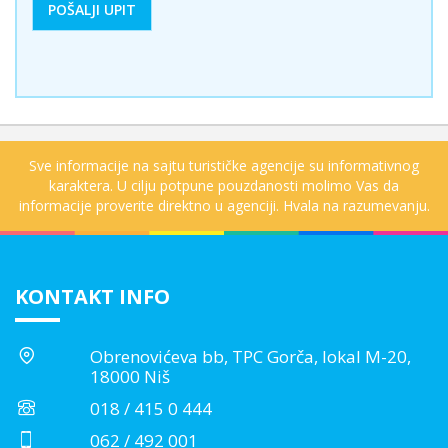
Sve informacije na sajtu turističke agencije su informativnog
karaktera. U cilju potpune pouzdanosti molimo Vas da
informacije proverite direktno u agenciji. Hvala na razumevanju.
KONTAKT INFO
Obrenovićeva bb, TPC Gorča, lokal M-20,
18000 Niš
018 / 415 0 444
062 / 492 001