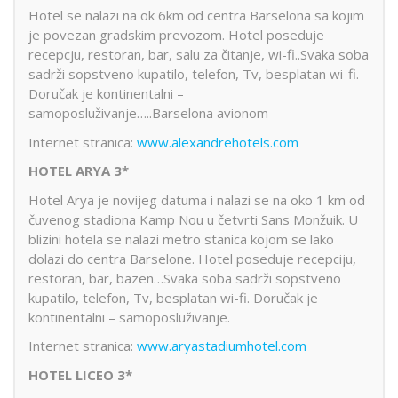
Hotel se nalazi na ok 6km od centra Barselona sa kojim
je povezan gradskim prevozom. Hotel poseduje
recepcju, restoran, bar, salu za čitanje, wi-fi..Svaka soba
sadrži sopstveno kupatilo, telefon, Tv, besplatan wi-fi.
Doručak je kontinentalni –
samoposluživanje…..Barselona avionom
Internet stranica:
www.alexandrehotels.com
HOTEL ARYA 3*
Hotel Arya je novijeg datuma i nalazi se na oko 1 km od
čuvenog stadiona Kamp Nou u četvrti Sans Monžuik. U
blizini hotela se nalazi metro stanica kojom se lako
dolazi do centra Barselone. Hotel poseduje recepciju,
restoran, bar, bazen…Svaka soba sadrži sopstveno
kupatilo, telefon, Tv, besplatan wi-fi. Doručak je
kontinentalni – samoposluživanje.
Internet stranica:
www.aryastadiumhotel.com
HOTEL LICEO 3*