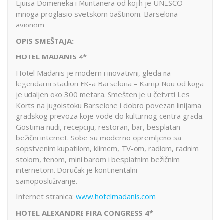
Ljuisa Domeneka i Muntanera od kojih je UNESCO
mnoga proglasio svetskom baštinom. Barselona
avionom
OPIS SMEŠTAJA:
HOTEL MADANIS 4*
Hotel Madanis je modern i inovativni, gleda na
legendarni stadion FK-a Barselona – Kamp Nou od koga
je udaljen oko 300 metara. Smešten je u četvrti Les
Korts na jugoistoku Barselone i dobro povezan linijama
gradskog prevoza koje vode do kulturnog centra grada.
Gostima nudi, recepciju, restoran, bar, besplatan
bežični internet. Sobe su moderno opremljeno sa
sopstvenim kupatilom, klimom, TV-om, radiom, radnim
stolom, fenom, mini barom i besplatnim bežičnim
internetom. Doručak je kontinentalni –
samoposluživanje.
Internet stranica:
www.hotelmadanis.com
HOTEL ALEXANDRE FIRA CONGRESS 4*