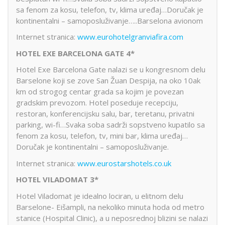
sa fenom za kosu, telefon, tv, klima uređaj…Doručak je
kontinentalni – samoposluživanje…..Barselona avionom
Internet stranica:
www.eurohotelgranviafira.com
HOTEL EXE BARCELONA GATE 4*
Hotel Exe Barcelona Gate nalazi se u kongresnom delu
Barselone koji se zove San Žuan Despija, na oko 10ak
km od strogog centar grada sa kojim je povezan
gradskim prevozom. Hotel poseduje recepciju,
restoran, konferencijsku salu, bar, teretanu, privatni
parking, wi-fi…Svaka soba sadrži sopstveno kupatilo sa
fenom za kosu, telefon, tv, mini bar, klima uređaj…
Doručak je kontinentalni – samoposluživanje.
Internet stranica:
www.eurostarshotels.co.uk
HOTEL VILADOMAT 3*
Hotel Viladomat je idealno lociran, u elitnom delu
Barselone- Eišampli, na nekoliko minuta hoda od metro
stanice (Hospital Clinic), a u neposrednoj blizini se nalazi