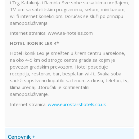
i Trg Katalunja i Rambla. Sve sobe su sa klima uređajem,
TV-om sa satelitskim programima, sefom, mini barom,
wi-fi internet konekcijom. Doručak se služi po principu
samoposluživanja
Internet stranica: www.aa-hoteles.com
HOTEL IKONIK LEX 4*
Hotel Ikonik Lex je smešten u širem centru Barselone,
na oko 4-5 km od strogo centra grada sa kojim je
povezan gradskim prevozom. Hotel poseduje
recepciju, restoran, bar, besplatan wi-fi…Svaka soba
sadrži sopstveno kupatilo sa fenom za kosu, telefon, tv,
klima uređaj…Doručak je kontinentalni –
samoposluživanje.
Internet stranica:
www.eurostarshotels.co.uk
Cenovnik