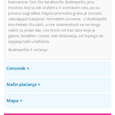
bulevarima. Ono što karakteriše Budimpeštu jesu
mostovi. koji su bili srušeni u II svetskom ratu, pa su
ponovo sagrađeni. Najača privredna grana je turizam,
zahvaljujući banjama i termalnim izvorima. U Budimpešti
ima itekako šta obići, a sve znamenitosti se ne mogu
videti za jedan dan. Sve kreće od Vaci ulice koja je
glavno šetalište i centar svih dešavanja, od šopinga do
ispijanja kafa u kafićima.
Budimpešta 3 noćenja
Cenovnik
Način plaćanja
Mapa