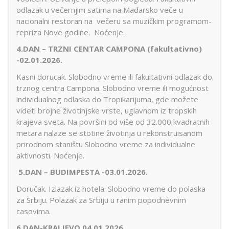
odlazak u večernjim satima na Mađarsko veče u
nacionalni restoran na večeru sa muzičkim programom-
repriza Nove godine. Noćenje.
4.DAN – TRZNI CENTAR CAMPONA (fakultativno)
-02.01.2026.
Kasni dorucak. Slobodno vreme ili fakultativni odlazak do
trznog centra Campona. Slobodno vreme ili mogućnost
individualnog odlaska do Tropikarijuma, gde možete
videti brojne životinjske vrste, uglavnom iz tropskih
krajeva sveta. Na površini od više od 32.000 kvadratnih
metara nalaze se stotine životinja u rekonstruisanom
prirodnom staništu Slobodno vreme za individualne
aktivnosti. Noćenje.
5.DAN – BUDIMPESTA -03.01.2026.
Doručak. Izlazak iz hotela. Slobodno vreme do polaska
za Srbiju. Polazak za Srbiju u ranim popodnevnim
casovima.
6.DAN-KRALJEVO 04.01.2026.