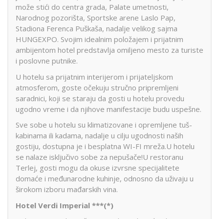
može stići do centra grada, Palate umetnosti,
Narodnog pozorišta, Sportske arene Laslo Pap,
Stadiona Ferenca Puškaša, nadalje velikog sajma
HUNGEXPO. Svojim idealnim položajem i prijatnim
ambijentom hotel predstavlja omiljeno mesto za turiste
i poslovne putnike.
U hotelu sa prijatnim interijerom i prijateljskom
atmosferom, goste očekuju stručno pripremljeni
saradnici, koji se staraju da gosti u hotelu provedu
ugodno vreme i da njihove manifestacije budu uspešne.
Sve sobe u hotelu su klimatizovane i opremljene tuš-
kabinama ili kadama, nadalje u cilju ugodnosti naših
gostiju, dostupna je i besplatna WI-FI mreža.U hotelu
se nalaze isključivo sobe za nepušače!U restoranu
Terlej, gosti mogu da okuse izvrsne specijalitete
domaće i međunarodne kuhinje, odnosno da uživaju u
širokom izboru mađarskih vina.
Hotel Verdi Imperial ***(*)