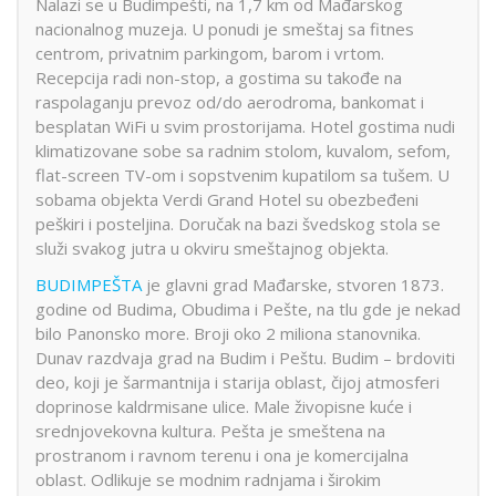
Nalazi se u Budimpešti, na 1,7 km od Mađarskog
nacionalnog muzeja. U ponudi je smeštaj sa fitnes
centrom, privatnim parkingom, barom i vrtom.
Recepcija radi non-stop, a gostima su takođe na
raspolaganju prevoz od/do aerodroma, bankomat i
besplatan WiFi u svim prostorijama. Hotel gostima nudi
klimatizovane sobe sa radnim stolom, kuvalom, sefom,
flat-screen TV-om i sopstvenim kupatilom sa tušem. U
sobama objekta Verdi Grand Hotel su obezbeđeni
peškiri i posteljina. Doručak na bazi švedskog stola se
služi svakog jutra u okviru smeštajnog objekta.
BUDIMPEŠTA
je glavni grad Mađarske, stvoren 1873.
godine od Budima, Obudima i Pešte, na tlu gde je nekad
bilo Panonsko more. Broji oko 2 miliona stanovnika.
Dunav razdvaja grad na Budim i Peštu. Budim – brdoviti
deo, koji je šarmantnija i starija oblast, čijoj atmosferi
doprinose kaldrmisane ulice. Male živopisne kuće i
srednjovekovna kultura. Pešta je smeštena na
prostranom i ravnom terenu i ona je komercijalna
oblast. Odlikuje se modnim radnjama i širokim