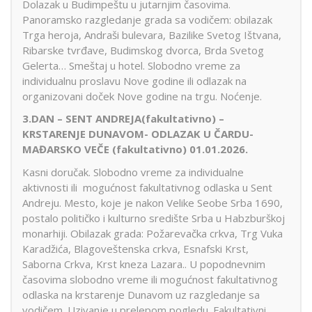
Dolazak u Budimpeštu u jutarnjim časovima.
Panoramsko razgledanje grada sa vodičem: obilazak
Trga heroja, Andraši bulevara, Bazilike Svetog Ištvana,
Ribarske tvrđave, Budimskog dvorca, Brda Svetog
Gelerta… Smeštaj u hotel. Slobodno vreme za
individualnu proslavu Nove godine ili odlazak na
organizovani doček Nove godine na trgu. Noćenje.
3.DAN – SENT ANDREJA(fakultativno) –
KRSTARENJE DUNAVOM- ODLAZAK U ČARDU-
MAĐARSKO VEČE (fakultativno) 01.01.2026.
Kasni doručak. Slobodno vreme za individualne
aktivnosti ili mogućnost fakultativnog odlaska u Sent
Andreju. Mesto, koje je nakon Velike Seobe Srba 1690,
postalo političko i kulturno središte Srba u Habzburškoj
monarhiji. Obilazak grada: Požarevačka crkva, Trg Vuka
Karadžića, Blagoveštenska crkva, Esnafski Krst,
Saborna Crkva, Krst kneza Lazara.. U popodnevnim
časovima slobodno vreme ili mogućnost fakultativnog
odlaska na krstarenje Dunavom uz razgledanje sa
vodičem. Uzivanje u prelepom pogledu. Fakultativni