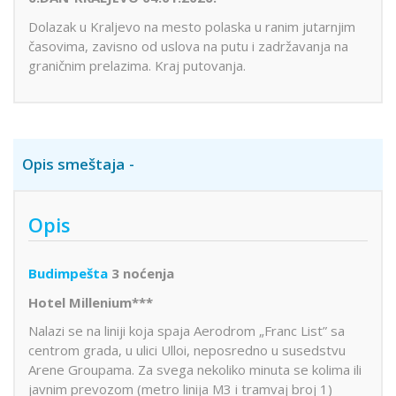
Dolazak u Kraljevo na mesto polaska u ranim jutarnjim
časovima, zavisno od uslova na putu i zadržavanja na
graničnim prelazima. Kraj putovanja.
Opis smeštaja
Opis
Budimpešta
3 noćenja
Hotel Millenium***
Nalazi se na liniji koja spaja Aerodrom „Franc List” sa
centrom grada, u ulici Ulloi, neposredno u susedstvu
Arene Groupama. Za svega nekoliko minuta se kolima ili
javnim prevozom (metro linija M3 i tramvaj broj 1)