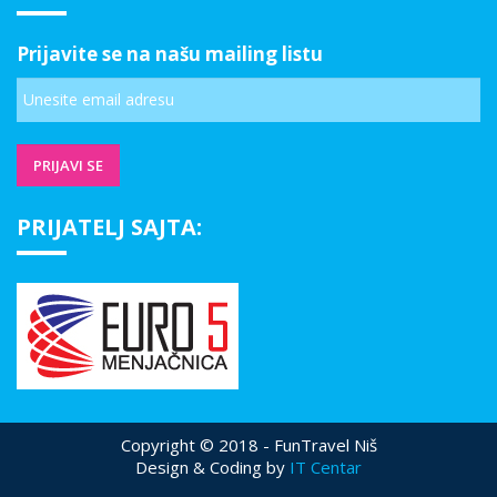
Prijavite se na našu mailing listu
PRIJATELJ SAJTA:
Copyright © 2018 - FunTravel Niš
Design & Coding by
IT Centar