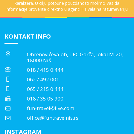
karaktera. U cilju potpune pouzdanosti molimo Vas da
informacije proverite direktno u agenciji. Hvala na razumevanju.
KONTAKT INFO
Obrenovićeva bb, TPC Gorča, lokal M-20,
18000 Niš
018 / 415 0 444
062 / 492 001
065 / 215 0 444
018 / 35 05 900
fun-travel@live.com
office@funtravelnis.rs
INSTAGRAM