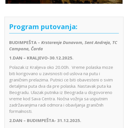
Program putovanja:
BUDIMPEŠTA –
Krstarenje Dunavom, Sent Andreja, TC
Campona, Čarda
1.DAN – KRALJEVO-30.12.2025.
Polazak iz Kraljeva oko 20.00h. Vreme polaska moze
biti korigovano u zavisnosti od uslova na putu i
graničnim prelazima. Putnici ce biti obavesteni o svim
detaljima puta dva da pre polaska. Nastavak puta ka
Beogradu. Ulazak putnika iz Beograda u dogovoreno
vreme kod Sava Centra. Noćna vožnja sa usputnim
zadržavanjima radi odmora i obavljanja graničnih
formalnosti.
2.DAN – BUDIMPEŠTA- 31.12.2025.