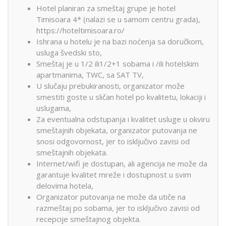
Hotel planiran za smeštaj grupe je hotel
Timisoara 4* (nalazi se u samom centru grada),
https://hoteltimisoara.ro/
Ishrana u hotelu je na bazi noćenja sa doručkom,
usluga švedski sto,
Smeštaj je u 1/2 ili1/2+1 sobama i /ili hotelskim
apartmanima, TWC, sa SAT TV,
U slučaju prebukiranosti, organizator može
smestiti goste u sličan hotel po kvalitetu, lokaciji i
uslugama,
Za eventualna odstupanja i kvalitet usluge u okviru
smeštajnih objekata, organizator putovanja ne
snosi odgovornost, jer to isključivo zavisi od
smeštajnih objekata.
Internet/wifi je dostupan, ali agencija ne može da
garantuje kvalitet mreže i dostupnost u svim
delovima hotela,
Organizator putovanja ne može da utiče na
razmeštaj po sobama, jer to isključivo zavisi od
recepcije smeštajnog objekta.