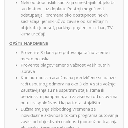
Neki od dopunskih sadržaja smeštajnih objekata
su dostupni uz doplatu. Postoji mogućnost
odstupanja i promena oko dostupnosti nekih
sadražaja, jer isključivo zavise od smeštajnih
objekata (npr.sef, parking, pogled, mini-bar, TV,
klima uređaj).
OPŠTE NAPOMENE
Proverite 3 dana pre putovanja tačno vreme i
mesto polaska.
Proverite blagovremeno važnost vaših putnih
isprava
Kod autobuskih aranžmana predviđene su pauze
radi usputnog odmora na oko 3 do 4 sata vožnje.
Zaustavljanja su na usputnim stajalištima ili
benzinskim pumpama, a u zavisnosti od uslova na
putu i raspoloživosti kapaciteta stajališta.
Dužina trajanja slobodnog vremena za
individualne aktivnosti tokom programa putovanja
zavisi od objektivnih okolnosti (npr.dužine trajanja
obilazaka, termina polazaka…)