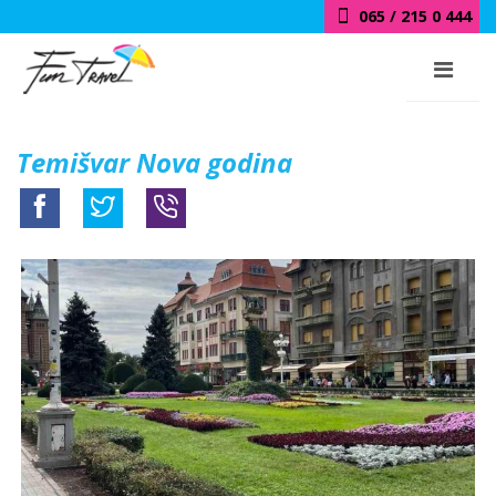
065 / 215 0 444
018 / 415 0 444
Temišvar Nova godina