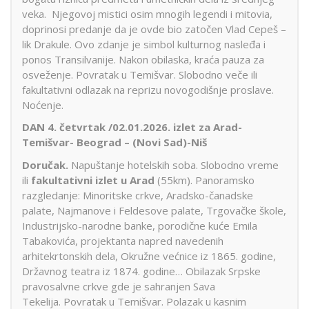
veka. Njegovoj mistici osim mnogih legendi i mitovia,
doprinosi predanje da je ovde bio zatočen Vlad Cepeš –
lik Drakule. Ovo zdanje je simbol kulturnog nasleđa i
ponos Transilvanije. Nakon obilaska, kraća pauza za
osveženje. Povratak u Temišvar. Slobodno veče ili
fakultativni odlazak na reprizu novogodišnje proslave.
Noćenje.
DAN 4. četvrtak /02.01.2026. izlet za Arad-
Temišvar- Beograd – (Novi Sad)-Niš
Doručak.
Napuštanje hotelskih soba. Slobodno vreme
ili
fakultativni izlet u Arad
(55km). Panoramsko
razgledanje: Minoritske crkve, Aradsko-čanadske
palate, Najmanove i Feldesove palate, Trgovačke škole,
Industrijsko-narodne banke, porodične kuće Emila
Tabakovića, projektanta napred navedenih
arhitekrtonskih dela, Okružne većnice iz 1865. godine,
Državnog teatra iz 1874. godine… Obilazak Srpske
pravosalvne crkve gde je sahranjen Sava
Tekelija. Povratak u Temišvar. Polazak u kasnim