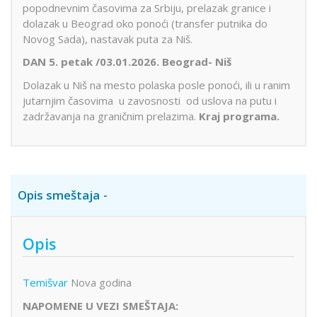
popodnevnim časovima za Srbiju, prelazak granice i
dolazak u Beograd oko ponoći (transfer putnika do
Novog Sada), nastavak puta za Niš.
DAN 5. petak /03.01.2026.
Beograd- Niš
Dolazak u Niš na mesto polaska posle ponoći, ili u ranim
jutarnjim časovima u zavosnosti od uslova na putu i
zadržavanja na graničnim prelazima.
Kraj programa.
Opis smeštaja
Opis
Temišvar
Nova godina
NAPOMENE U VEZI SMEŠTAJA: