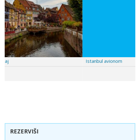
u
s
Istanbul avionom
REZERVIŠI