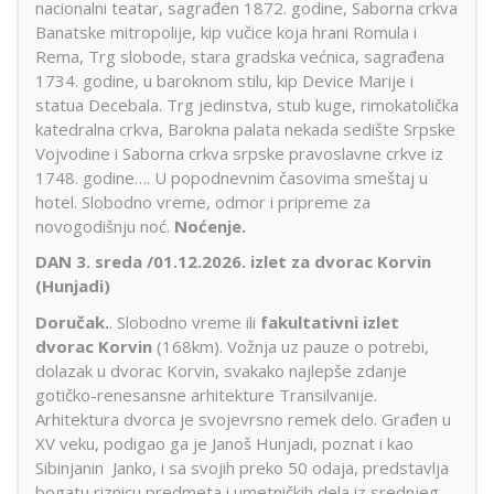
nacionalni teatar, sagrađen 1872. godine, Saborna crkva
Banatske mitropolije, kip vučice koja hrani Romula i
Rema, Trg slobode, stara gradska većnica, sagrađena
1734. godine, u baroknom stilu, kip Device Marije i
statua Decebala. Trg jedinstva, stub kuge, rimokatolička
katedralna crkva, Barokna palata nekada sedište Srpske
Vojvodine i Saborna crkva srpske pravoslavne crkve iz
1748. godine…. U popodnevnim časovima smeštaj u
hotel. Slobodno vreme, odmor i pripreme za
novogodišnju noć.
Noćenje.
DAN 3. sreda /01.12.2026. izlet
za dvorac Korvin
(Hunjadi)
Doručak.
. Slobodno vreme ili
fakultativni izlet
dvorac Korvin
(168km). Vožnja uz pauze o potrebi,
dolazak u dvorac Korvin, svakako najlepše zdanje
gotičko-renesansne arhitekture Transilvanije.
Arhitektura dvorca je svojevrsno remek delo. Građen u
XV veku, podigao ga je Janoš Hunjadi, poznat i kao
Sibinjanin Janko, i sa svojih preko 50 odaja, predstavlja
bogatu riznicu predmeta i umetničkih dela iz srednjeg