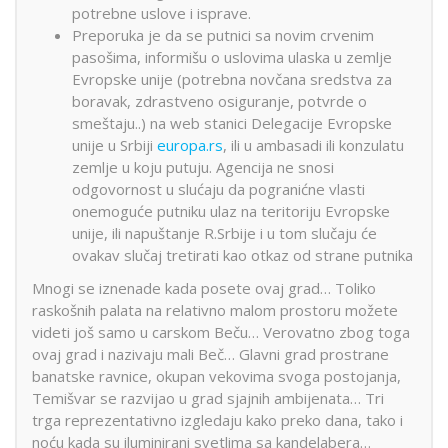
potrebne uslove i isprave.
Preporuka je da se putnici sa novim crvenim
pasošima, informišu o uslovima ulaska u zemlje
Evropske unije (potrebna novčana sredstva za
boravak, zdrastveno osiguranje, potvrde o
smeštaju..) na web stanici Delegacije Evropske
unije u Srbiji
europa.rs
, ili u ambasadi ili konzulatu
zemlje u koju putuju. Agencija ne snosi
odgovornost u slućaju da pogranićne vlasti
onemoguće putniku ulaz na teritoriju Evropske
unije, ili napuštanje R.Srbije i u tom slučaju će
ovakav slučaj tretirati kao otkaz od strane putnika
Mnogi se iznenade kada posete ovaj grad… Toliko
raskošnih palata na relativno malom prostoru možete
videti još samo u carskom Beču… Verovatno zbog toga
ovaj grad i nazivaju mali Beč… Glavni grad prostrane
banatske ravnice, okupan vekovima svoga postojanja,
Temišvar se razvijao u grad sjajnih ambijenata… Tri
trga reprezentativno izgledaju kako preko dana, tako i
noću kada su iluminirani svetlima sa kandelabera…