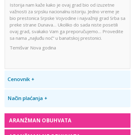
Istorija nam kaže kako je ovaj grad bio od izuzetne
važnosti za srpsku nacionalnu istoriju. Jedno vreme je
bio prestonica Srpske Vojvodine i najvažniji grad Srba sa
preke strane Dunava… Ukoliko do sada niste posetili
ovaj grad, svakako Vam ga preporučujemo… Provedite
sa nama „najluđu noć“ u banatskoj prestonici.
Temišvar Nova godina
Cenovnik
Način plaćanja
ARANŽMAN OBUHVATA