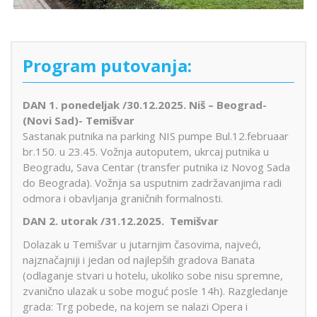
Program putovanja:
DAN 1. ponedeljak /30.12.2025.
Niš – Beograd-
(Novi Sad)- Temišvar
Sastanak putnika na parking NIS pumpe Bul.12.februaar
br.150. u 23.45. Vožnja autoputem, ukrcaj putnika u
Beogradu, Sava Centar (transfer putnika iz Novog Sada
do Beograda). Vožnja sa usputnim zadržavanjima radi
odmora i obavljanja graničnih formalnosti.
DAN 2. utorak /31.12.2025.
Temišvar
Dolazak u Temišvar u jutarnjim časovima, najveći,
najznačajniji i jedan od najlepših gradova Banata
(odlaganje stvari u hotelu, ukoliko sobe nisu spremne,
zvanično ulazak u sobe moguć posle 14h). Razgledanje
grada: Trg pobede, na kojem se nalazi Opera i