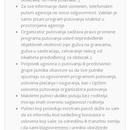
Za sve informacije date usmenim, telefonskim
putem agencija ne snosi odgovornost. Validan je
samo pisani program putovanja istaknut u
prostorijama agencije
Organizator putovanja zadžava pravo promene
programa putovanja usled nepredviđenih
objektivnih okolnosti (npr.gužva na granicama,
gužva u saobraćaju, zatvaranje nekog od
lokaliteta predviđenog za obilazak..).
Potpisnik ugovora o putovanju ili predstavnici
grupe putnika obavezni su da sve putnike
upoznaju sa ugovorenim programom putovanja,
uslovima plaćanja i osiguranja, kao i Opštim
uslovima putovanja organizatora putovanja.
Maloletni putnici ukoliko putuju bez roditelja
moraju imati overenu saglasnost roditelja
Putnici koji poseduju inostrani pasoš dužni su sani
da se informišu kod nadležnog konzulata o
uslovima koji važe za odredišnu ili tranzitnu zemlju
i da sami blagovremeno i uredno obezbede