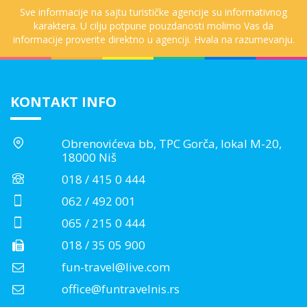
Sve informacije na sajtu turističke agencije su informativnog
karaktera. U cilju potpune pouzdanosti molimo Vas da
informacije proverite direktno u agenciji. Hvala na razumevanju.
KONTAKT INFO
Obrenovićeva bb, TPC Gorča, lokal M-20,
18000 Niš
018 / 415 0 444
062 / 492 001
065 / 215 0 444
018 / 35 05 900
fun-travel@live.com
office@funtravelnis.rs