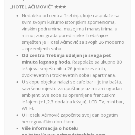
„HOTEL AĆIMOVIĆ” ★★★
Nedaleko od centra Trebinja, koje raspolaže sa
svim svojim kulturno istorijskim spomenicima,
vinskim podrumima, muzejima i manastirima, u
mirnoj zoni grada pored rijeke Trebišnjice
smješten je Hotel Aćimović sa svojih 26 moderno
– opremljenih soba.
Od centra Trebinja udaljen je svega pet
minuta laganog hoda
. Raspolaže sa ukupno 80
ležajeva smještenih u 26 jednokrevetnih,
dvokrevetnih i trokrevetnih soba i apartmana.
U sklopu objekta nalazi se cafe bar i ljetna bašta,
savršeno mjesto za opuštanje uz miran i ugodan
ambijent. Sve sobe su opremljene francuskim
ležajem (+1,2,3 dodatna ležaja), LCD TV, mini bar,
WI-FI.
U Hotelu Aćimović zapoĉnite svoj dan bogatim
hercegovaĉkim doručkom.
Više informacija o hotelu
na
http://www.acimovictrebinje.com