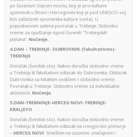
po čuvenom Starom mostu, koji je prvi kulturni
spomenik u Bosni i Hercegovini koji je pod UNESCO-voj
listi zaštićenih spomenika kulture sveta). U
popodnevnim satima povratak u Trebinje. Slobodno
vreme za opuštanje ispod čuvenih “Trebinjskih
platana”.
Noćenje.
4.DAN – TREBINJE- DUBROVNIK (fakultativno)-
TREBINJE
Doručak (švedski sto). Nakon doručka slobodno vreme
u Trebinju ili fakultativni odlazak do Dubrovnika. Obilazak
Dubrovnika sa lokalnim vodičem I slobodno vreme.
Povratak u Trebinje. Slobodno vreme za individualne
aktivnosti.
No
ćenje.
5.DAN-TREBNINJE-HERCEG NOVI-TREBINJE-
KRALJEVO
Doručak (švedski sto). Nakon doručka slobodno vreme
u Trebinju ili fakultativni odlazak na crnogorsko primorje
–
HERCEG NOVI
. Smešten na izuzetno značajnom i