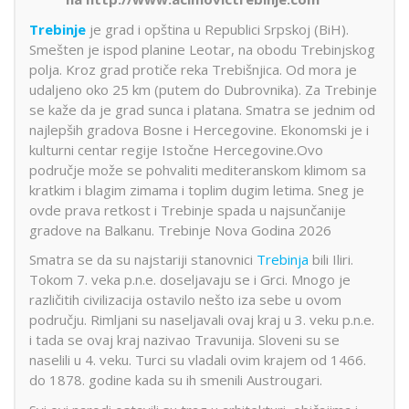
Trebinje
je grad i opština u Republici Srpskoj (BiH).
Smešten je ispod planine Leotar, na obodu Trebinjskog
polja. Kroz grad protiče reka Trebišnjica. Od mora je
udaljeno oko 25 km (putem do Dubrovnika). Za Trebinje
se kaže da je grad sunca i platana. Smatra se jednim od
najlepših gradova Bosne i Hercegovine. Ekonomski je i
kulturni centar regije Istočne Hercegovine.Ovo
područje može se pohvaliti mediteranskom klimom sa
kratkim i blagim zimama i toplim dugim letima. Sneg je
ovde prava retkost i Trebinje spada u najsunčanije
gradove na Balkanu. Trebinje Nova Godina 2026
Smatra se da su najstariji stanovnici
Trebinja
bili Iliri.
Tokom 7. veka p.n.e. doseljavaju se i Grci. Mnogo je
različitih civilizacija ostavilo nešto iza sebe u ovom
području. Rimljani su naseljavali ovaj kraj u 3. veku p.n.e.
i tada se ovaj kraj nazivao Travunija. Sloveni su se
naselili u 4. veku. Turci su vladali ovim krajem od 1466.
do 1878. godine kada su ih smenili Austrougari.