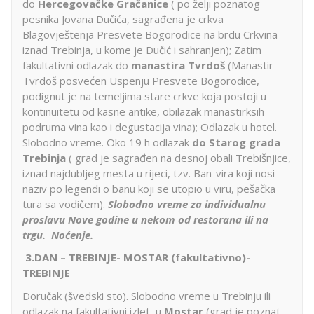
do
Hercegovačke Gračanice
( po želji poznatog
pesnika Jovana Dučića, sagrađena je crkva
Blagovještenja Presvete Bogorodice na brdu Crkvina
iznad Trebinja, u kome je Dučić i sahranjen); Zatim
fakultativni odlazak do
manastira Tvrdoš
(Manastir
Tvrdoš posvećen Uspenju Presvete Bogorodice,
podignut je na temeljima stare crkve koja postoji u
kontinuitetu od kasne antike, obilazak manastirksih
podruma vina kao i degustacija vina); Odlazak u hotel.
Slobodno vreme. Oko 19 h odlazak
do Starog grada
Trebinja
( grad je sagrađen na desnoj obali Trebišnjice,
iznad najdubljeg mesta u rijeci, tzv. Ban-vira koji nosi
naziv po legendi o banu koji se utopio u viru, pešačka
tura sa vodičem).
Slobodno vreme za individualnu
proslavu Nove godine u nekom od restorana ili na
trgu. Noćenje.
3.
DAN – TREBINJE- MOSTAR (fakultativno)-
TREBINJE
Doručak (švedski sto). Slobodno vreme u Trebinju ili
odlazak na fakultativni izlet u
Mostar
(grad je poznat