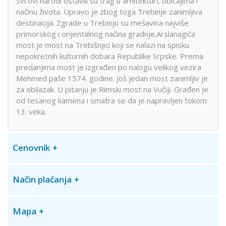
Svi ovi narodi ostavili su trag u arhitekturi, običajima i
načinu života. Upravo je zbog toga Trebinje zanimljiva
destinacija. Zgrade u Trebinju su mešavina najviše
primorskog i orijentalnog načina gradnje.Arslanagića
most je most na Trebišnjici koji se nalazi na spisku
nepokretnih kulturnih dobara Republike Srpske. Prema
predanjima most je izgrađen po nalogu velikog vezira
Mehmed paše 1574. godine. Još jedan most zanimljiv je
za obilazak. U pitanju je Rimski most na Vučiji. Građen je
od tesanog kamena i smatra se da je napravljen tokom
13. veka.
Cenovnik
Način plaćanja
Mapa