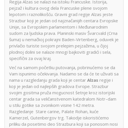
Regija Alzas se nalazi na istoku Francuske. Istorija,
pejzaž i kultura ovog dela Francuske plene svojom
lepotom i raznolikošću. Gravni grad regije Alzas jeste
Strazbur koji je jedan od najznačanijih centara Evropske
Unije, sa Evropskim parlamentom i Međunarodnim
sudom za ljudska prava. Planinski masiv Švarcvald (Crna
šuma) u nemačkoj pokrajni Baden-Virtenberg, oduvek je
privlačio turiste svojom prelepim pejzažima, u čijoj
plodnoj dolini se nalaze mnogi bajkoviti gradići i sela,
specifični za ovaj kraj.
Već na samom početku putovanja, pobrinućemo se da
Vam ispunimo očekivanja. Nadamo se da će te uživati sa
nama u razgledanju grada koji je centar
Alzas
regije i
koji je jedan od najlepših gradova Evrope. Strazbur
svojim gositma pruža mogucnost šetnje kroz istorijski
centar grada sa veličanstvenom katedralom Notr–dam
u stilu gotike sa zvonikom visine 142 metra.
Razgledanje Stare carine, Palate Rohan, kuće
Kamerzel, Gutenbergov trg. Takodje iskoristićemo
priliku da posetimo deo Strazbura koji sa ponosom nosi