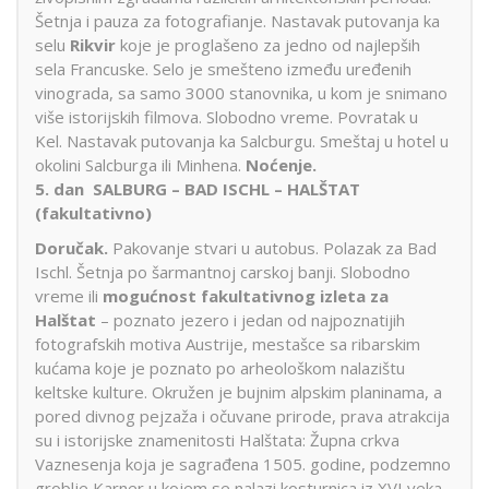
Šetnja i pauza za fotografianje. Nastavak putovanja ka
selu
Rikvir
koje je proglašeno za jedno od najlepših
sela Francuske. Selo je smešteno između uređenih
vinograda, sa samo 3000 stanovnika, u kom je snimano
više istorijskih filmova. Slobodno vreme. Povratak u
Kel. Nastavak putovanja ka Salcburgu. Smeštaj u hotel u
okolini Salcburga ili Minhena.
Noćenje.
5. dan
SALBURG – BAD ISCHL – HALŠTAT
(fakultativno)
Doručak.
Pakovanje stvari u autobus. Polazak za Bad
Ischl. Šetnja po šarmantnoj carskoj banji. Slobodno
vreme ili
mogućnost fakultativnog izleta za
Halštat
– poznato jezero i jedan od najpoznatijih
fotografskih motiva Austrije, mestašce sa ribarskim
kućama koje je poznato po arheološkom nalazištu
keltske kulture. Okružen je bujnim alpskim planinama, a
pored divnog pejzaža i očuvane prirode, prava atrakcija
su i istorijske znamenitosti Halštata: Župna crkva
Vaznesenja koja je sagrađena 1505. godine, podzemno
groblje Karner u kojem se nalazi kosturnica iz XVI veka,