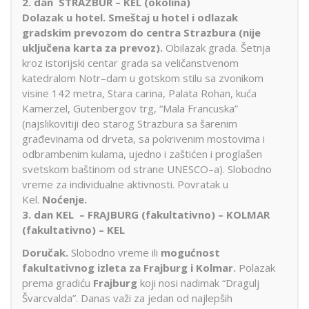
2. dan
STRAZBUR – KEL (okolina)
Dolazak u hotel. Smeštaj u hotel i odlazak
gradskim prevozom do centra Strazbura (nije
uključena karta za prevoz).
Obilazak grada. Šetnja
kroz istorijski centar grada sa veličanstvenom
katedralom Notr–dam u gotskom stilu sa zvonikom
visine 142 metra, Stara carina, Palata Rohan, kuća
Kamerzel, Gutenbergov trg, “Mala Francuska”
(najslikovitiji deo starog Strazbura sa šarenim
građevinama od drveta, sa pokrivenim mostovima i
odbrambenim kulama, ujedno i zaštićen i proglašen
svetskom baštinom od strane UNESCO–a). Slobodno
vreme za individualne aktivnosti. Povratak u
Kel.
Noćenje.
3. dan KEL – FRAJBURG (fakultativno) – KOLMAR
(fakultativno) – KEL
Doručak.
Slobodno vreme ili
mogućnost
fakultativnog izleta za Frajburg i Kolmar.
Polazak
prema gradiću
Frajburg
koji nosi nadimak “Dragulj
Švarcvalda”. Danas važi za jedan od najlepših