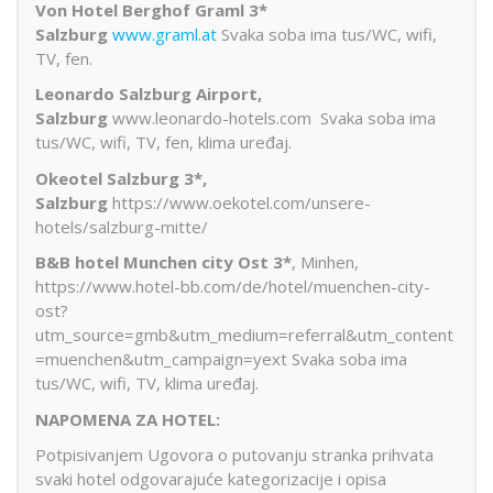
Von Hotel Berghof Graml 3*
Salzburg
www.graml.at
Svaka soba ima tus/WC, wifi,
TV, fen.
Leonardo Salzburg Airport,
Salzburg
www.leonardo-hotels.com Svaka soba ima
tus/WC, wifi, TV, fen, klima uređaj.
Okeotel Salzburg 3*,
Salzburg
https://www.oekotel.com/unsere-
hotels/salzburg-mitte/
B&B hotel Munchen city Ost 3*
, Minhen,
https://www.hotel-bb.com/de/hotel/muenchen-city-
ost?
utm_source=gmb&utm_medium=referral&utm_content
=muenchen&utm_campaign=yext Svaka soba ima
tus/WC, wifi, TV, klima uređaj.
NAPOMENA ZA HOTEL:
Potpisivanjem Ugovora o putovanju stranka prihvata
svaki hotel odgovarajuće kategorizacije i opisa