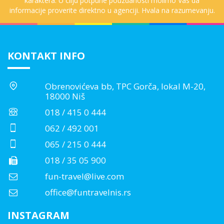
karaktera. U cilju potpune pouzdanosti molimo Vas da
informacije proverite direktno u agenciji. Hvala na razumevanju.
KONTAKT INFO
Obrenovićeva bb, TPC Gorča, lokal M-20,
18000 Niš
018 / 415 0 444
062 / 492 001
065 / 215 0 444
018 / 35 05 900
fun-travel@live.com
office@funtravelnis.rs
INSTAGRAM