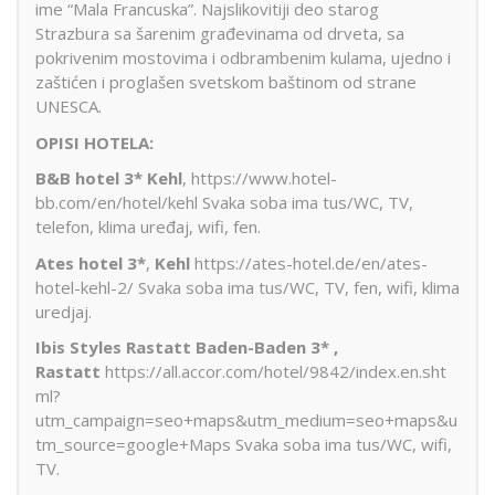
ime “Mala Francuska”. Najslikovitiji deo starog
Strazbura sa šarenim građevinama od drveta, sa
pokrivenim mostovima i odbrambenim kulama, ujedno i
zaštićen i proglašen svetskom baštinom od strane
UNESCA.
OPISI HOTELA:
B&B hotel 3* Kehl
, https://www.hotel-
bb.com/en/hotel/kehl Svaka soba ima tus/WC, TV,
telefon, klima uređaj, wifi, fen.
Ates hotel 3*
,
Kehl
https://ates-hotel.de/en/ates-
hotel-kehl-2/ Svaka soba ima tus/WC, TV, fen, wifi, klima
uredjaj.
Ibis Styles Rastatt Baden-Baden 3* ,
Rastatt
https://all.accor.com/hotel/9842/index.en.sht
ml?
utm_campaign=seo+maps&utm_medium=seo+maps&u
tm_source=google+Maps Svaka soba ima tus/WC, wifi,
TV.