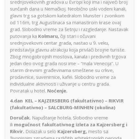
srednjovekovnih gradova u Evropi koji ima i najveći broj
sunčanih dana u Nemačkoj. Neobično uski vodeni kanali,
glavni trg sa gotskom katedralom Munster i zvonikom
od 116m, trg Augustinaca sa manastirom krase ovaj
grad. Slobodno vreme za šetnju i razgledanje. Nastavak
putovanja ka
Kolmaru,
čiji stari i očuvani
srednjovekovni centar grada, nastao u 9. veku,
predstavlja glavnu atrakciju koja privlači brojne turiste.
Zbog mnogobrojnih mostova, kanala i predivnih trgova
jedan deo ovog grada nosi ime – “mala Venecija”. U
starim drevnim građevinama smeštene su crkve,
prodavnice, suvenirnice, kafei. Slobodno vreme za
individualne aktivnosti i uživanje u centru grada.
Povratak u hotel.
Noćenje.
4.dan KEL – KAJZERSBERG (fakultativno) – RIKVIR
(fakultativno) – SALCBURG-MINHEN (okolina)
Doručak.
Napuštanje hotela. Slobodno vreme
ili
mogućnost fakultativnog izleta za Kajzersberg i
Rikvir.
Dolazak u selo
Kajzersberg,
mesto sa
živopisnim zgradama različitih arhitektonskih perioda.