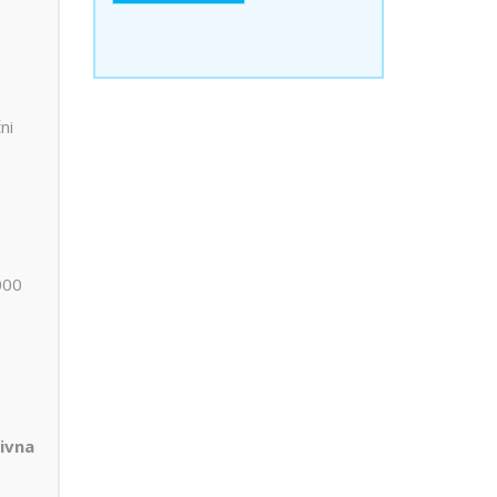
ni
000
ivna