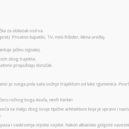
čka za obilazak ostrva.
prat). Privatno kupatilo, TV, mini-frižider, klima uređaj.
ntuje jačinu signala).
om zbog trajekta.
ijativno propuštaju doručak.
jeno je svega pola sata vožnje trajektom od luke Igumenica. Povr
erci rečnog boga Asofa, nimfi Kerkiri.
seća na Italiju zbog svoje tipične arhitekture koja je upravo i nast
.
pasa i vaskrsenja srpske vojske. Nakon albanske golgote savezni