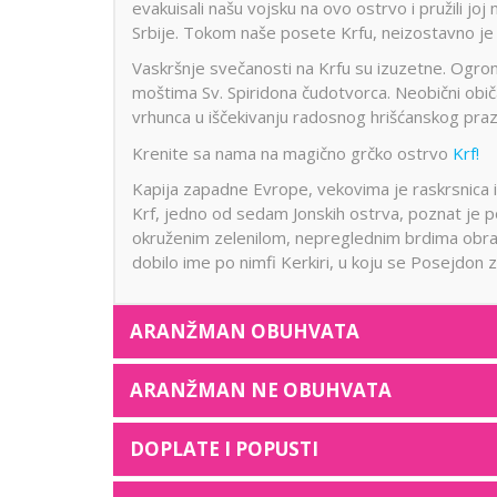
evakuisali našu vojsku na ovo ostrvo i pružili j
Srbije. Tokom naše posete Krfu, neizostavno je 
Vaskršnje svečanosti na Krfu su izuzetne. Ogroma
moštima Sv. Spiridona čudotvorca. Neobični obi
vrhunca u iščekivanju radosnog hrišćanskog praz
Krenite sa nama na magično grčko ostrvo
Krf!
Kapija zapadne Evrope, vekovima je raskrsnica i
Krf, jedno od sedam Jonskih ostrva, poznat je 
okruženim zelenilom, nepreglednim brdima obrasl
dobilo ime po nimfi Kerkiri, u koju se Posejdon z
ARANŽMAN OBUHVATA
ARANŽMAN NE OBUHVATA
DOPLATE I POPUSTI