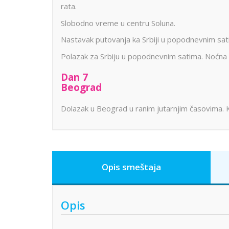
rata.
Slobodno vreme u centru Soluna.
Nastavak putovanja ka Srbiji u popodnevnim sat
Polazak za Srbiju u popodnevnim satima. Noćna 
Dan 7
Beograd
Dolazak u Beograd u ranim jutarnjim časovima. 
Opis smeštaja
Opis