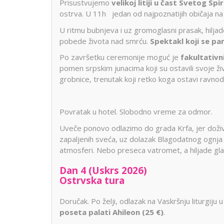
Prisustvujemo
velikoj litiji u čast Svetog Spi
ostrva. U 11h jedan od najpoznatijih običaja na
U ritmu bubnjeva i uz gromoglasni prasak, hiljad
pobede života nad smrću.
Spektakl koji se pa
Po završetku ceremonije moguć je
fakultativn
pomen srpskim junacima koji su ostavili svoje ž
grobnice, trenutak koji retko koga ostavi ravno
Povratak u hotel. Slobodno vreme za odmor.
Uveče ponovo odlazimo do grada Krfa, jer doživ
zapaljenih sveća, uz dolazak Blagodatnog ognja i
atmosferi. Nebo preseca vatromet, a hiljade gla
Dan 4 (Uskrs 2026)
Ostrvska tura
Doručak. Po želji, odlazak na Vaskršnju liturgiju 
poseta palati Ahileon (25 €)
.