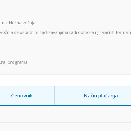
ima. Noćna vožnja.
vožnja sa usputnim zadržavanjima radi odmora i graničnih formaln
Kraj programa.
Cenovnik
Način plaćanja