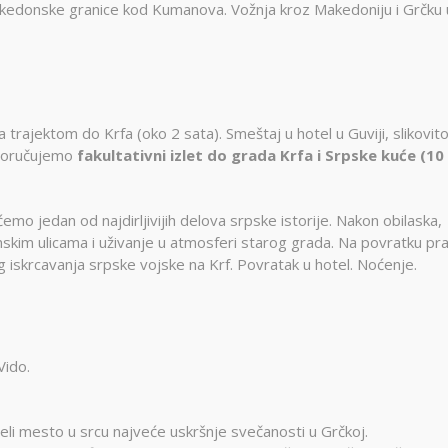
Montekat
Makedonske granice kod Kumanova. Vožnja kroz Makedoniju i Grčku 
lc
Ohrid
đa
Provansa
Rejkjavik
Temišvar
trajektom do Krfa (oko 2 sata). Smeštaj u hotel u Guviji, slikovi
Sankt
navija
ada
Ohrid
Banje Srbije
poručujemo
fakultativni izlet do grada Krfa i Srpske kuće (10
Petersburg
l Šeik
Etno sela
ija
Valensija
renje
mo jedan od najdirljivijih delova srpske istorije. Nakon obilaska,
skim ulicama i uživanje u atmosferi starog grada. Na povratku pr
iskrcavanja srpske vojske na Krf. Povratak u hotel. Noćenje.
Vido.
i mesto u srcu najveće uskršnje svečanosti u Grčkoj.