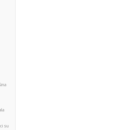
šina
ala
ci su