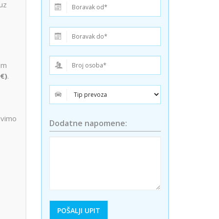
ini
uz
Solun polazak iz Niša
Temišvar polazak iz Niša
tom
 €)
.
avimo
Dodatne napomene: