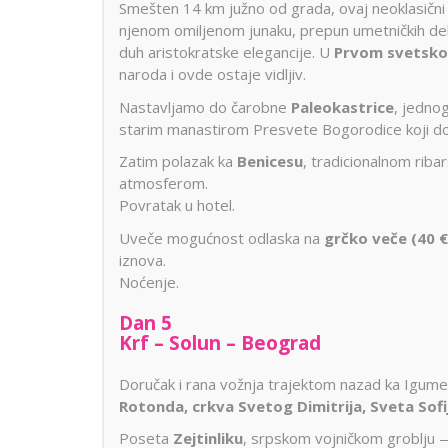
Smešten 14 km južno od grada, ovaj neoklasični d
njenom omiljenom junaku, prepun umetničkih dela
duh aristokratske elegancije. U
Prvom svetsko
naroda i ovde ostaje vidljiv.
Nastavljamo do čarobne
Paleokastrice
, jedno
starim manastirom Presvete Bogorodice koji dom
Zatim polazak ka
Benicesu
, tradicionalnom ri
atmosferom.
Povratak u hotel.
Uveče mogućnost odlaska na
grčko veče (40 €
iznova.
Noćenje.
Dan 5
Krf – Solun – Beograd
Doručak i rana vožnja trajektom nazad ka Igume
Rotonda, crkva Svetog Dimitrija, Sveta Sofij
Poseta
Zejtinliku
, srpskom vojničkom groblju 