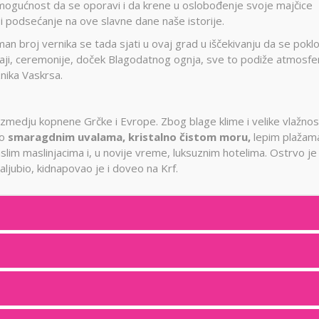
oj mogućnost da se oporavi i da krene u oslobođenje svoje majčice
i podsećanje na ove slavne dane naše istorije.
n broj vernika se tada sjati u ovaj grad u iščekivanju da se poklo
čaji, ceremonije, doček Blagodatnog ognja, sve to podiže atmosfe
nika Vaskrsa.
zmedju kopnene Grčke i Evrope. Zbog blage klime i velike vlažnost
po
smaragdnim uvalama, kristalno čistom moru,
lepim plažam
im maslinjacima i, u novije vreme, luksuznim hotelima. Ostrvo je
aljubio, kidnapovao je i doveo na Krf.