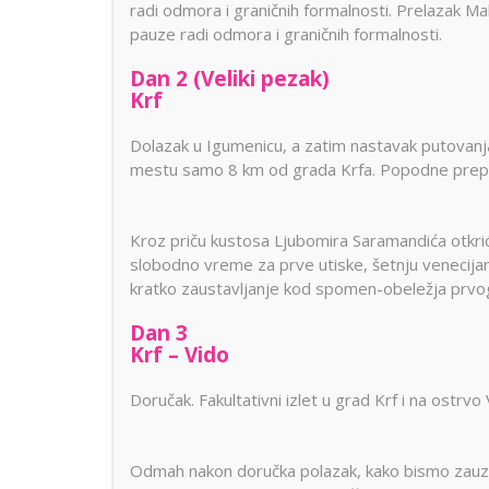
radi odmora i graničnih formalnosti. Prelazak 
Dobre Vode
Alanja
Minhen
Moskva
Miško
pauze radi odmora i graničnih formalnosti.
Krstarenje
Prag
Pariz
Peru
guletom
Dan 2 (Veliki pezak)
Portorož
Portugal
Rim
Krf
Segedin
Sarajevo
Solun
Dolazak u Igumenicu, a zatim nastavak putovanja 
Stokholm
Švajcarska
Skandi
Lošinj
Hurg
mestu samo 8 km od grada Krfa. Popodne pre
Aja Napa i
Istra
Šarm E
Trebinje
Trst
Venec
Protaras
Krsta
Dubrovnik
Vroclav
Limasol
Kroz priču kustosa Ljubomira Saramandića otkriće
Nilom
Jadranska
slobodno vreme za prve utiske, šetnju venecijan
Larnaka
ostrva
kratko zaustavljanje kod spomen-obeležja prvog 
Dan 3
Krf – Vido
Doručak. Fakultativni izlet u grad Krf i na ostrvo 
Odmah nakon doručka polazak, kako bismo zauzel