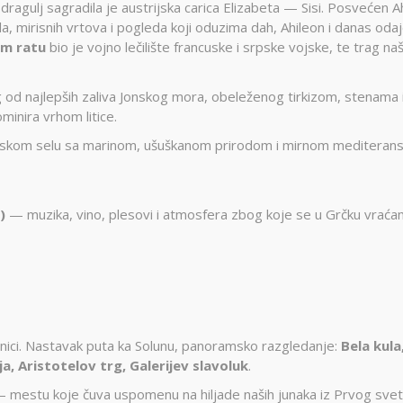
ragulj sagradila je austrijska carica Elizabeta — Sisi. Posvećen Ah
, mirisnih vrtova i pogleda koji oduzima dah, Ahileon i danas oda
m ratu
bio je vojno lečilište francuske i srpske vojske, te trag na
g od najlepših zaliva Jonskog mora, obeleženog tirkizom, stenama 
inira vrhom litice.
barskom selu sa marinom, ušuškanom prirodom i mirnom meditera
)
— muzika, vino, plesovi i atmosfera zbog koje se u Grčku vrać
nici. Nastavak puta ka Solunu, panoramsko razgledanje:
Bela kula
a, Aristotelov trg, Galerijev slavoluk
.
— mestu koje čuva uspomenu na hiljade naših junaka iz Prvog sve