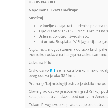
USKRS NA KRFU
Napomene u vezi smeštaja:
Smeštaj
Lokacija:
Guvija, Krf — idealna polazna ta
Tipovi soba:
1/2 i 1/3 (singl + krevet na s
Usluga:
doručak – švedski sto.
Internet:
Besplatan WiFi (agencija ne gara
Napomena:
moguća zamena doručka lunch paket
Putnici koji odlaze na liturgiju na Uskrs samoinic
Uskrs na Krfu
Grčko osrvo
Krf
se nalazi u Jonskom moru, udal
ovog ostrva je oko 585 km².
Prema grčkoj mitologiji ostrvo je dobilo ime po ć
Glavni grad ostrva je istoimeni grad Krf koji pod
kada je se ostrvo nalazilo pod upravom Venecije
Tokom Prvog svetskog rata ovo je bilo ostrvo s