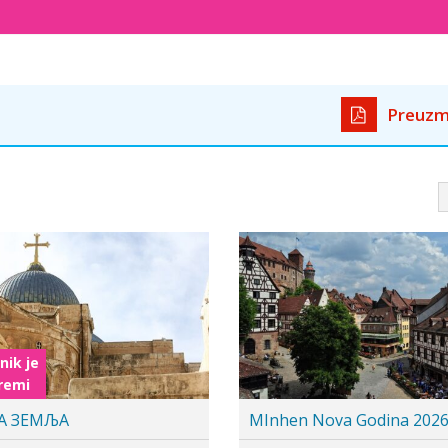
Preuzm
nik je
Cenovnik je
premi
u pripremi
 FAVOLOSA – Italija, ...
St. Peterburg i Moskva D
20...