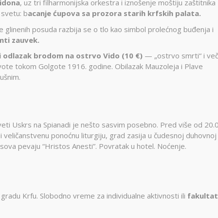
ridona
, uz tri filharmonijska orkestra i iznošenje moštiju zaštitnika
 svetu: b
acanje ćupova sa prozora starih krfskih palata.
e glinenih posuda razbija se o tlo kao simbol prolećnog buđenja i
mti zauvek.
i odlazak brodom na ostrvo Vido (10 €)
— „ostrvo smrti“ i več
ivote tokom Golgote 1916. godine. Obilazak Mauzoleja i Plave
dušnim.
eti Uskrs na Spianadi je nešto sasvim posebno. Pred više od 20.
 veličanstvenu ponoćnu liturgiju, grad zasija u čudesnoj duhovnoj
sova pevaju “Hristos Anesti”. Povratak u hotel. Noćenje.
u gradu Krfu. Slobodno vreme za individualne aktivnosti ili
fakultat