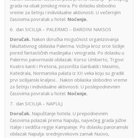
grada na obali Jonskog mora. Po dolasku slobodno
vreme za šetnju i individualne aktivnosti. U večernjim
časovima povratak u hotel.
Noćenje.
6. dan SICILIJA – PALERMO – ĐARDINI NAKSOS
Doručak.
Nakon doručka mogućnost organizovanja
fakultativnog obilaska Palerma. Vožnja kroz srce Sicilije
pored fantastičnih maslinjaka i vinograda. Po dolasku u
Palermo panormaski obilazak: Korso Umberto, Trgovi
Kvatro kanti i Pretoria, pozorišta Garibaldi i Masimo,
Katedrala, Normanska palata iz XII veka koju su gradili
prvi sicilijanski kraljevi… Nakon obilaska slobodno vreme
za šetnju i individualne aktivnosti. U poslepodnevnim
časovima povratak u hotel.
Noćenje.
7. dan SICILIJA – NAPULJ
Doručak.
Napuštanje hotela. U prepodnevnim
časovima polazak prema Napulju, najvećeg grada južne
Italije i sedišta regije Kampanije. Po dolasku panoramski
obilazak Napulja: srednjevekovni zamak Nuovo,