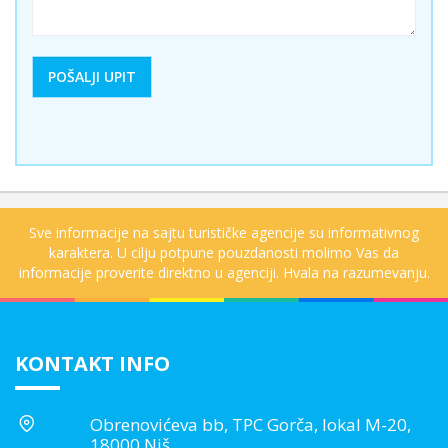
Sve informacije na sajtu turističke agencije su informativnog
karaktera. U cilju potpune pouzdanosti molimo Vas da
informacije proverite direktno u agenciji. Hvala na razumevanju.
KONTAKT INFO
Obrenovićeva bb, TPC Gorča, lokal M-20,
18000 Niš