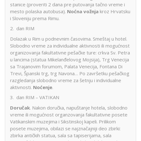
stanice (proveriti 2 dana pre putovanja tačno vreme i
mesto polaska autobusa).
Noćna vožnja
kroz Hrvatsku
i Sloveniju prema Rimu.
2. dan RIM
Dolazak u Rim u podnevnim časovima. Smeštaj u hotel.
Slobodno vreme za individualne aktivnosti ili mogućnost
organizovanja fakultativne pešačke ture: crkva Sv. Petra
u lancima (statua Mikelanđelovog Mojsija), Trg Venecija
sa Trajanovim forumom, Palata Venecija, Fontana Di
Trevi, Španski trg, trg Navona… Po završetku pešačkog
razgledanja slobodno vreme za šetnju i individualne
aktivnosti.
Noćenje
.
3. dan RIM – VATIKAN
Doručak
. Nakon doručka, napuštanje hotela, slobodno
vreme ili mogućnost organzovanja fakultativne posete
Vatikanskim muzejima i Sikstinskoj kapeli. Prilikom
posete muzejima, obilazi se najznačajniji deo zbirki:
zbirka antičkih statua, sala sa tapiserijama, sala