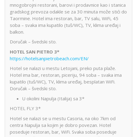
mnogobrojni restorani, barovi i prodavnice kao i stanica
gradskog prevoza odakle se za 30 minuta može stići do
Taormine. Hotel ima restoran, bar, TV salu, WiFi, 45
soba – svaka ima kupatilo (tuš/WC), TV, klima uređaj i
balkon.
Doručak – švedski sto.
HOTEL SAN PIETRO 3*
https://hotelsanpietrobeach.com/EN/
Hotel se nalazi u mestu Letojani, preko puta plaže.
Hotel ima bar, restoran, piceriju, 94 soba – svaka ima
kupatilo (tuš/WC), TV, klima uređaj, besplatan WiFi.
Doručak – švedski sto.
U okolini Napulja (Italija) sa 3*
HOTEL FLY 3*
Hotel se nalazi se u mestu Casoria, na oko 7km od
centra Napulja sa kojim je dobro povezan. Hotel
poseduje restoran, bar, WiFi. Svaka soba poseduje