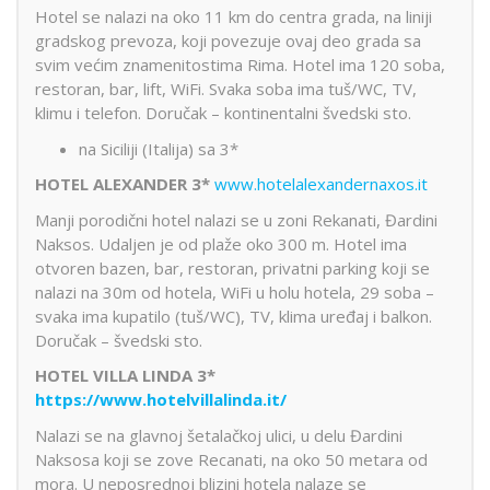
Hotel se nalazi na oko 11 km do centra grada, na liniji
gradskog prevoza, koji povezuje ovaj deo grada sa
svim većim znamenitostima Rima. Hotel ima 120 soba,
restoran, bar, lift, WiFi. Svaka soba ima tuš/WC, TV,
klimu i telefon. Doručak – kontinentalni švedski sto.
na Siciliji (Italija) sa 3*
HOTEL ALEXANDER 3*
www.hotelalexandernaxos.it
Manji porodični hotel nalazi se u zoni Rekanati, Đardini
Naksos. Udaljen je od plaže oko 300 m. Hotel ima
otvoren bazen, bar, restoran, privatni parking koji se
nalazi na 30m od hotela, WiFi u holu hotela, 29 soba –
svaka ima kupatilo (tuš/WC), TV, klima uređaj i balkon.
Doručak – švedski sto.
HOTEL VILLA LINDA 3*
https://www.hotelvillalinda.it/
Nalazi se na glavnoj šetalačkoj ulici, u delu Đardini
Naksosa koji se zove Recanati, na oko 50 metara od
mora. U neposrednoj blizini hotela nalaze se