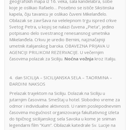
geografskih mapa iz 16. veka, sala kandelabra, sobe
koje je oslikao Rafaelo… Posebno se ističe Sikstinska
kapela, čiju tavanicu je oslikao čuveni Mikelanđelo.
Obilazak se završava na velelepnom trgu ispred crkve
Svetog Petra, u kojoj se nalazi čuvena „Pieta“, jedino
potpisano delo svestranog renesansnog umetnika
Mikelanđela. Crkvu je uredio Bernini, najznačajniji
umetnik italijanskog baroka. OBAVEZNA PRIJAVA U
AGENCIJI PRILIKOM REZERVACIJE. U večernjim
časovima polazak za Siciliju.
Noćna vožnja
kroz Italiju.
4. dan SICILIJA – SICILIJANSKA SELA – TAORMINA –
ĐARDINI NAKSOS
Prelazak trajektom na Siciliju. Dolazak na Siciliju u
jutarnjim časovima. Smeštaj u hotel. Slobodno vreme za
odmor i individualne aktivnosti. U ranim poslepodnevnim
časovima mogućnost organizovanja fakultativnog izleta
do tipičnog sicilijanskog sela Savoka u kome je sniman
legendarni film “Kum”. Obilazak katedrale Sv. Lucije na