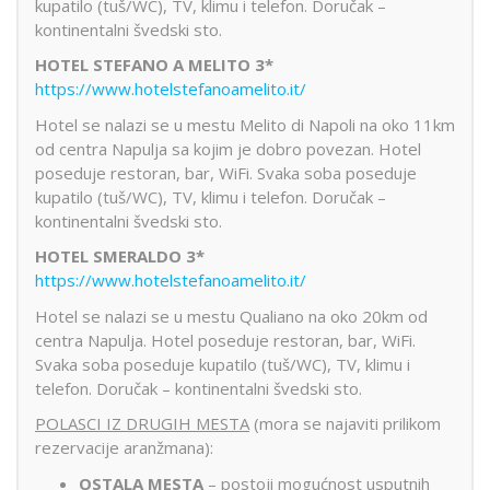
kupatilo (tuš/WC), TV, klimu i telefon. Doručak –
kontinentalni švedski sto.
HOTEL STEFANO A MELITO 3*
https://www.hotelstefanoamelito.it/
Hotel se nalazi se u mestu Melito di Napoli na oko 11km
od centra Napulja sa kojim je dobro povezan. Hotel
poseduje restoran, bar, WiFi. Svaka soba poseduje
kupatilo (tuš/WC), TV, klimu i telefon. Doručak –
kontinentalni švedski sto.
HOTEL SMERALDO 3*
https://www.hotelstefanoamelito.it/
Hotel se nalazi se u mestu Qualiano na oko 20km od
centra Napulja. Hotel poseduje restoran, bar, WiFi.
Svaka soba poseduje kupatilo (tuš/WC), TV, klimu i
telefon. Doručak – kontinentalni švedski sto.
POLASCI IZ DRUGIH MESTA
(mora se najaviti prilikom
rezervacije aranžmana):
OSTALA MESTA
– postoji mogućnost usputnih