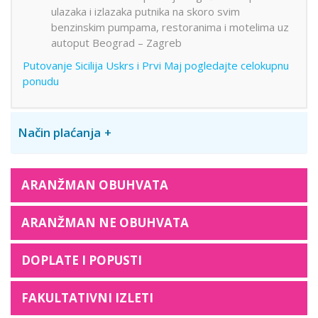
ulazaka i izlazaka putnika na skoro svim
benzinskim pumpama, restoranima i motelima uz
autoput Beograd – Zagreb
Putovanje Sicilija Uskrs i Prvi Maj pogledajte celokupnu
ponudu
Način plaćanja
ARANŽMAN OBUHVATA
ARANŽMAN NE OBUHVATA
DOPLATE I POPUSTI
FAKULTATIVNI IZLETI