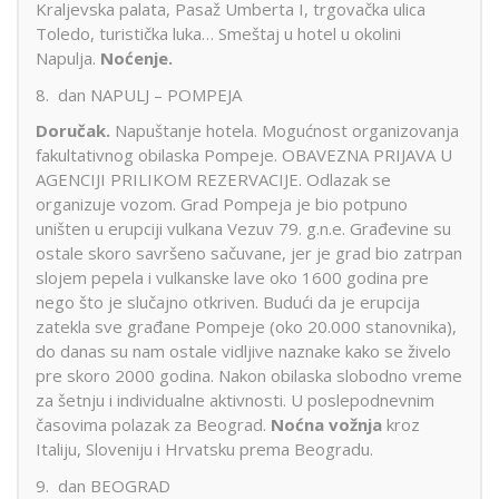
Kraljevska palata, Pasaž Umberta I, trgovačka ulica
Toledo, turistička luka… Smeštaj u hotel u okolini
Napulja.
Noćenje.
8. dan NAPULJ – POMPEJA
Doručak.
Napuštanje hotela. Mogućnost organizovanja
fakultativnog obilaska Pompeje. OBAVEZNA PRIJAVA U
AGENCIJI PRILIKOM REZERVACIJE. Odlazak se
organizuje vozom. Grad Pompeja je bio potpuno
uništen u erupciji vulkana Vezuv 79. g.n.e. Građevine su
ostale skoro savršeno sačuvane, jer je grad bio zatrpan
slojem pepela i vulkanske lave oko 1600 godina pre
nego što je slučajno otkriven. Budući da je erupcija
zatekla sve građane Pompeje (oko 20.000 stanovnika),
do danas su nam ostale vidljive naznake kako se živelo
pre skoro 2000 godina. Nakon obilaska slobodno vreme
za šetnju i individualne aktivnosti. U poslepodnevnim
časovima polazak za Beograd.
Noćna vožnja
kroz
Italiju, Sloveniju i Hrvatsku prema Beogradu.
9. dan BEOGRAD