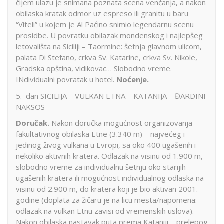
čijem ulazu je snimana poznata scena venčanja, a nakon
obilaska kratak odmor uz espreso ili granitu u baru
“Viteli” u kojem je Al Paćino snimio legendarnu scenu
prosidbe. U povratku obilazak mondenskog i najlepšeg
letovališta na Siciliji – Taormine: šetnja glavnom ulicom,
palata Di Stefano, crkva Sv. Katarine, crkva Sv. Nikole,
Gradska opština, vidikovac… Slobodno vreme.
INdividualni povratak u hotel.
Noćenje.
5. dan SICILIJA – VULKAN ETNA – KATANIJA – ĐARDINI
NAKSOS
Doručak.
Nakon doručka mogućnost organizovanja
fakultativnog obilaska Etne (3.340 m) – najvećeg i
jedinog živog vulkana u Evropi, sa oko 400 ugašenih i
nekoliko aktivnih kratera. Odlazak na visinu od 1.900 m,
slobodno vreme za individualnu šetnju oko starijih
ugašenih kratera ili mogućnost individualnog odlaska na
visinu od 2.900 m, do kratera koji je bio aktivan 2001.
godine (doplata za žičaru je na licu mesta/napomena:
odlazak na vulkan Etnu zavisi od vremenskih uslova).
Nakon obilaska nastavak puta prema Kataniji – prelepog