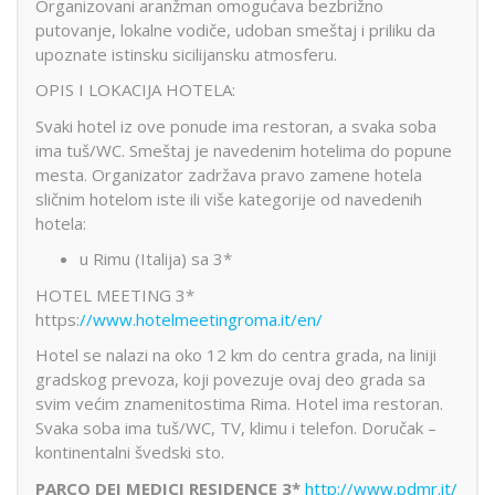
Organizovani aranžman omogućava bezbrižno
putovanje, lokalne vodiče, udoban smeštaj i priliku da
upoznate istinsku sicilijansku atmosferu.
OPIS I LOKACIJA HOTELA:
Svaki hotel iz ove ponude ima restoran, a svaka soba
ima tuš/WC. Smeštaj je navedenim hotelima do popune
mesta. Organizator zadržava pravo zamene hotela
sličnim hotelom iste ili više kategorije od navedenih
hotela:
u Rimu (Italija) sa 3*
HOTEL MEETING 3*
https:
//www.hotelmeetingroma.it/en/
Hotel se nalazi na oko 12 km do centra grada, na liniji
gradskog prevoza, koji povezuje ovaj deo grada sa
svim većim znamenitostima Rima. Hotel ima restoran.
Svaka soba ima tuš/WC, TV, klimu i telefon. Doručak –
kontinentalni švedski sto.
PARCO DEI MEDICI RESIDENCE 3*
http://www.pdmr.it/