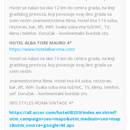
Hotel se nalazi na oko 12 km do centra grada, na liniji
gradskog prevoza, koji povezuje ovaj deo grada sa
svim većim znamenitostima Rima. Hotel ima 174 soba,
restoran, bar, lift, WiFi. Svaka soba ima tuš/WC, TV,
klimu i telefon. Doručak – kontinentalni švedski sto.
HOTEL ALBA TORE MAURO 4*
https://www.hotelalbaroma.com/
Hotel se nalazi na oko 10 km do centra grada, na liniji
gradskog prevoza, koji povezuje ovaj deo grada sa
svim većim
znamenitostima Rima. Hotel ima 64 soba, restoran,
bar, lift, WiFi. Svaka soba ima tuš/WC, TV, klimu, telefon,
sef. Doručak – kontinentalni švedski sto.
IBIS STYLES ROMA VINTAGE 4*
https://all.accor.com/hotel/B2S9/index.en.shtml?
utm_campaign=seo+maps&utm_medium=seo+map
s&utm_source=google+M
aps