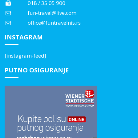
018 / 35 05 900
fun-travel@live.com
office@funtravelnis.rs
INSTAGRAM
[instagram-feed]
PUTNO OSIGURANJE