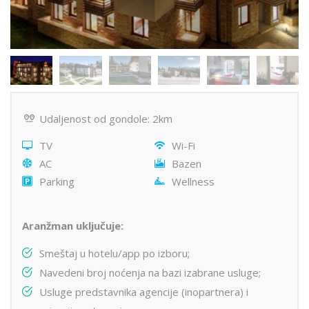
Udaljenost od gondole: 2km
TV
Wi-Fi
AC
Bazen
Parking
Wellness
Aranžman uključuje:
Smeštaj u hotelu/app po izboru;
Navedeni broj noćenja na bazi izabrane usluge;
Usluge predstavnika agencije (inopartnera) i