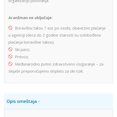
organizaciju putovanja.
Aranžman ne uključuje:
Boravišnu taksu 7 eur po osobi, obavezno plaćanje
u agenciji (deca do 2 godine starosti su oslobođena
plaćanja boravišne takse);
Ski pass;
Prevoz;
Međunarodno putno zdravstveno osiguranje – za
skijaše preporučujemo doplatu za ski rizik.
Opis smeštaja