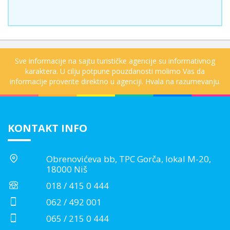
Sve informacije na sajtu turističke agencije su informativnog
karaktera. U cilju potpune pouzdanosti molimo Vas da
informacije proverite direktno u agenciji. Hvala na razumevanju.
KONTAKT INFO
Obrenovićeva bb, TPC Gorča, lokal M-20,
18000 Niš
018 / 415 0 444
062 / 492 001
065 / 215 0 444