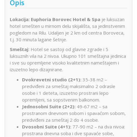
Opis
Lokacija:
Euphoria Borovec Hotel & Spa
je luksuzan
hotel smešten u mirnom delu skijališta, sa jedinstvenim
pogledom na Rilu. Udaljen je 2 km od centra Boroveca,
t.j. 30 minuta lagane šetnje.
Smeštaj:
Hotel se sastoji od glavne zgrade i 5
luksuznih vila na 2 nivoa. Ukupno 101 smeštajna jedinica
i sve su opremljene visoko kvalitetnim nameštajem i
izuzetno lepo dizajnirane.
Dvokrevetni studio (2+1):
35-38 m2 –
predviđeni za smeštaj maksimalno 2 odrasle
osobe i 1 deteta, izuzetno prostrani lepo
opremljeni, sa sopstvenim balkonom.
Jednosobni Suite (2+2):
49-67 m2 – sa
prostranom dnevnom sobom i spavaćom sobom,
predviđeni za smeštaj 2 do 4 osobe.
Dvosobni Suite (4+1):
77-90 m2 – na dva nivoa:
prostrana dnevna soba i dve spavaće sobe,