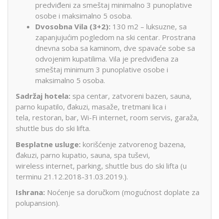
predviđeni za smeštaj minimalno 3 punoplative
osobe i maksimalno 5 osoba.
Dvosobna Vila (3+2):
130 m2 – luksuzne, sa
zapanjujućim pogledom na ski centar. Prostrana
dnevna soba sa kaminom, dve spavaće sobe sa
odvojenim kupatilima. Vila je predviđena za
smeštaj minimum 3 punoplative osobe i
maksimalno 5 osoba.
Sadržaj hotela:
spa centar, zatvoreni bazen, sauna,
parno kupatilo, đakuzi, masaže, tretmani lica i
tela, restoran, bar, Wi-Fi internet, room servis, garaža,
shuttle bus do ski lifta.
Besplatne usluge:
korišćenje zatvorenog bazena,
đakuzi, parno kupatio, sauna, spa tuševi,
wireless internet, parking, shuttle bus do ski lifta (u
terminu 21.12.2018-31.03.2019.).
Ishrana:
Noćenje sa doručkom (mogućnost doplate za
polupansion).