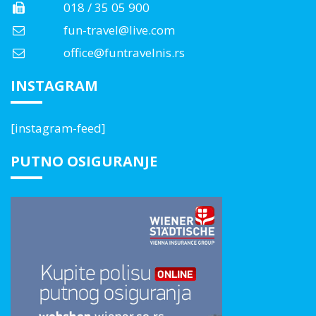
018 / 35 05 900
fun-travel@live.com
office@funtravelnis.rs
INSTAGRAM
[instagram-feed]
PUTNO OSIGURANJE