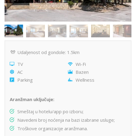
Udaljenost od gondole: 1.5km
TV
Wi-Fi
AC
Bazen
Parking
Wellness
Aranžman uključuje:
Smeštaj u hotelu/app po izboru;
Navedeni broj noćenja na bazi izabrane usluge;
Troškove organizacije aranžmana.