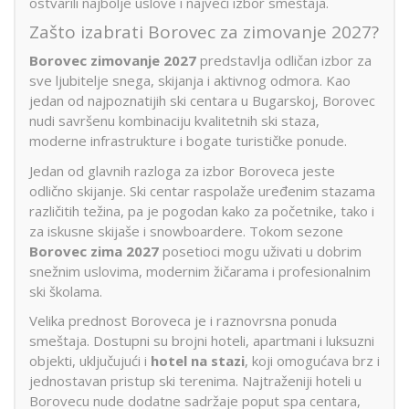
ostvarili najbolje uslove i najveći izbor smeštaja.
Zašto izabrati Borovec za zimovanje 2027?
Borovec zimovanje 2027
predstavlja odličan izbor za
sve ljubitelje snega, skijanja i aktivnog odmora. Kao
jedan od najpoznatijih ski centara u Bugarskoj, Borovec
nudi savršenu kombinaciju kvalitetnih ski staza,
moderne infrastrukture i bogate turističke ponude.
Jedan od glavnih razloga za izbor Boroveca jeste
odlično skijanje. Ski centar raspolaže uređenim stazama
različitih težina, pa je pogodan kako za početnike, tako i
za iskusne skijaše i snowboardere. Tokom sezone
Borovec zima 2027
posetioci mogu uživati u dobrim
snežnim uslovima, modernim žičarama i profesionalnim
ski školama.
Velika prednost Boroveca je i raznovrsna ponuda
smeštaja. Dostupni su brojni hoteli, apartmani i luksuzni
objekti, uključujući i
hotel na stazi
, koji omogućava brz i
jednostavan pristup ski terenima. Najtraženiji hoteli u
Borovecu nude dodatne sadržaje poput spa centara,