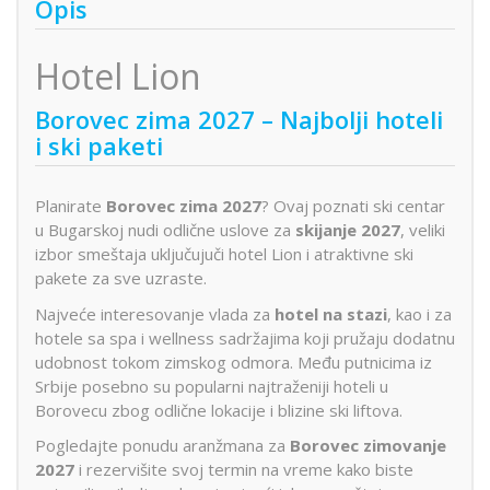
Opis
Hotel Lion
Borovec zima 2027 – Najbolji hoteli
i ski paketi
Planirate
Borovec zima 2027
? Ovaj poznati ski centar
u Bugarskoj nudi odlične uslove za
skijanje 2027
, veliki
izbor smeštaja uključujuči hotel Lion i atraktivne ski
pakete za sve uzraste.
Najveće interesovanje vlada za
hotel na stazi
, kao i za
hotele sa spa i wellness sadržajima koji pružaju dodatnu
udobnost tokom zimskog odmora. Među putnicima iz
Srbije posebno su popularni najtraženiji hoteli u
Borovecu zbog odlične lokacije i blizine ski liftova.
Pogledajte ponudu aranžmana za
Borovec zimovanje
2027
i rezervišite svoj termin na vreme kako biste