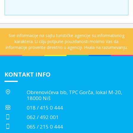
Sve informacije na sajtu turističke agencije su informativnog
karaktera. U cilju potpune pouzdanosti molimo Vas da
informacije proverite direktno u agenciji. Hvala na razumevanju.
KONTAKT INFO
Obrenovićeva bb, TPC Gorča, lokal M-20,
18000 Niš
018 / 415 0 444
062 / 492 001
065 / 215 0 444