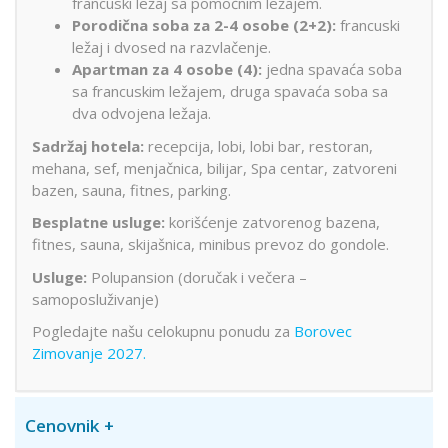
francuski ležaj sa pomoćnim ležajem.
Porodična soba za 2-4 osobe (2+2):
francuski
ležaj i dvosed na razvlačenje.
Apartman za 4 osobe (4):
jedna spavaća soba
sa francuskim ležajem, druga spavaća soba sa
dva odvojena ležaja.
Sadržaj hotela:
recepcija, lobi, lobi bar, restoran,
mehana, sef, menjačnica, bilijar, Spa centar, zatvoreni
bazen, sauna, fitnes, parking.
Besplatne usluge:
korišćenje zatvorenog bazena,
fitnes, sauna, skijašnica, minibus prevoz do gondole.
Usluge:
Polupansion (doručak i večera –
samoposluživanje)
Pogledajte našu celokupnu ponudu za
Borovec
Zimovanje 2027.
Cenovnik