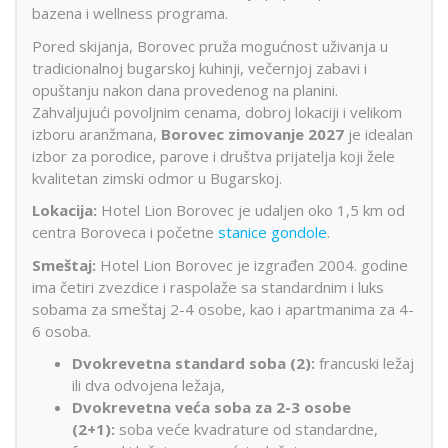
bazena i wellness programa.
Pored skijanja, Borovec pruža mogućnost uživanja u
tradicionalnoj bugarskoj kuhinji, večernjoj zabavi i
opuštanju nakon dana provedenog na planini.
Zahvaljujući povoljnim cenama, dobroj lokaciji i velikom
izboru aranžmana,
Borovec zimovanje 2027
je idealan
izbor za porodice, parove i društva prijatelja koji žele
kvalitetan zimski odmor u Bugarskoj.
Lokacija:
Hotel Lion Borovec je udaljen oko 1,5 km od
centra Boroveca i početne
stanice gondole
.
Smeštaj:
Hotel Lion Borovec je izgrađen 2004. godine
ima četiri zvezdice i raspolaže sa standardnim i luks
sobama za smeštaj 2-4 osobe, kao i apartmanima za 4-
6 osoba.
Dvokrevetna standard soba (2):
francuski ležaj
ili dva odvojena ležaja,
Dvokrevetna veća soba za 2-3 osobe
(2+1):
soba veće kvadrature od standardne,