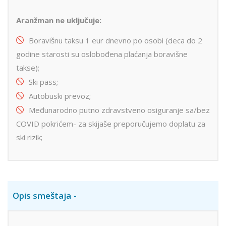
Aranžman ne uključuje:
Boravišnu taksu 1 eur dnevno po osobi (deca do 2
godine starosti su oslobođena plaćanja boravišne
takse);
Ski pass;
Autobuski prevoz;
Međunarodno putno zdravstveno osiguranje sa/bez
COVID pokrićem- za skijaše preporučujemo doplatu za
ski rizik;
Opis smeštaja