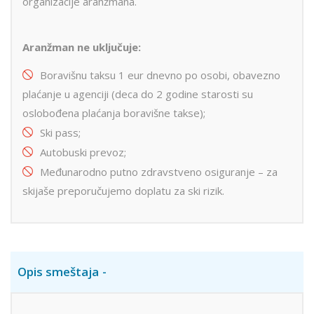
organizacije aranžmana.
Aranžman ne uključuje:
Boravišnu taksu 1 eur dnevno po osobi, obavezno
plaćanje u agenciji (deca do 2 godine starosti su
oslobođena plaćanja boravišne takse);
Ski pass;
Autobuski prevoz;
Međunarodno putno zdravstveno osiguranje – za
skijaše preporučujemo doplatu za ski rizik.
Opis smeštaja