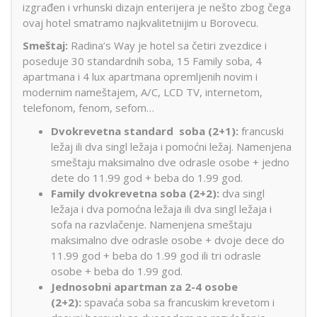
izgrađen i vrhunski dizajn enterijera je nešto zbog čega
ovaj hotel smatramo najkvalitetnijim u Borovecu.
Smeštaj:
Radina’s Way je hotel sa četiri zvezdice i
poseduje 30 standardnih soba, 15 Family soba, 4
apartmana i 4 lux apartmana opremljenih novim i
modernim nameštajem, A/C, LCD TV, internetom,
telefonom, fenom, sefom…
Dvokrevetna standard soba (2+1):
francuski
ležaj ili dva singl ležaja i pomoćni ležaj. Namenjena
smeštaju maksimalno dve odrasle osobe + jedno
dete do 11.99 god + beba do 1.99 god.
Family dvokrevetna soba (2+2):
dva singl
ležaja i dva pomoćna ležaja ili dva singl ležaja i
sofa na razvlačenje. Namenjena smeštaju
maksimalno dve odrasle osobe + dvoje dece do
11.99 god + beba do 1.99 god ili tri odrasle
osobe + beba do 1.99 god.
Jednosobni apartman za 2-4 osobe
(2+2):
spavaća soba sa francuskim krevetom i