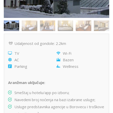
Udaljenost od gondole: 2.2km
TV
Wi-Fi
AC
Bazen
Parking
Wellness
Aranžman uključuje:
Smeštaj u hotelu/app po izboru;
Navedeni broj noćenja na bazi izabrane usluge;
Usluge predstavnika agencije u Borovecu i troškove