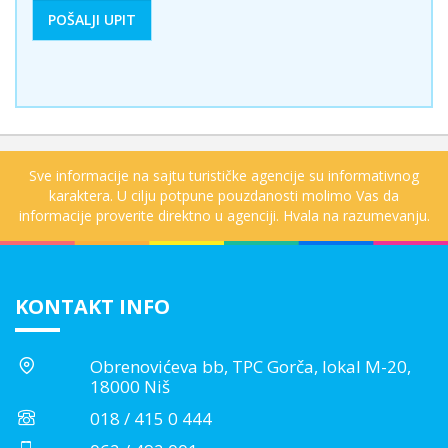
Sve informacije na sajtu turističke agencije su informativnog
karaktera. U cilju potpune pouzdanosti molimo Vas da
informacije proverite direktno u agenciji. Hvala na razumevanju.
KONTAKT INFO
Obrenovićeva bb, TPC Gorča, lokal M-20,
18000 Niš
018 / 415 0 444