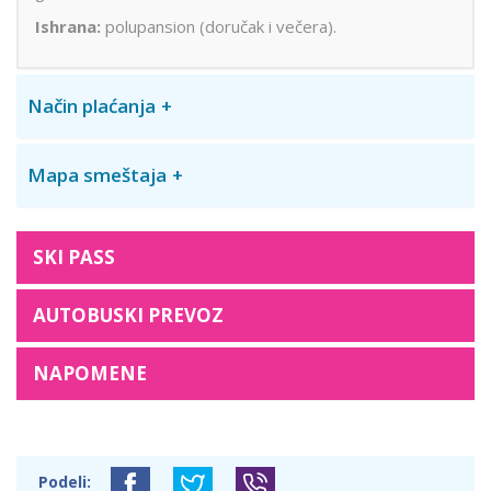
Ishrana:
polupansion (doručak i večera).
Način plaćanja
Mapa smeštaja
SKI PASS
AUTOBUSKI PREVOZ
NAPOMENE
Podeli: