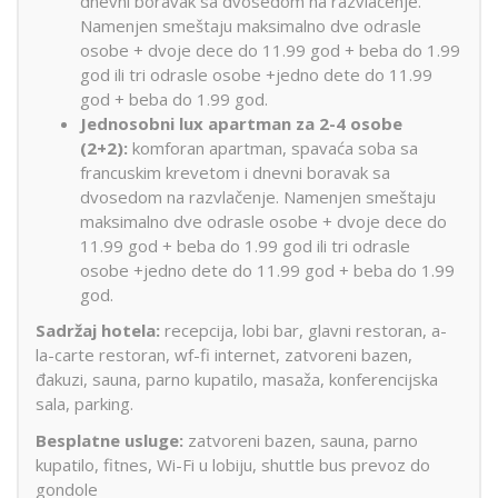
dnevni boravak sa dvosedom na razvlačenje.
Namenjen smeštaju maksimalno dve odrasle
osobe + dvoje dece do 11.99 god + beba do 1.99
god ili tri odrasle osobe +jedno dete do 11.99
god + beba do 1.99 god.
Jednosobni lux apartman za 2-4 osobe
(2+2):
komforan apartman, spavaća soba sa
francuskim krevetom i dnevni boravak sa
dvosedom na razvlačenje. Namenjen smeštaju
maksimalno dve odrasle osobe + dvoje dece do
11.99 god + beba do 1.99 god ili tri odrasle
osobe +jedno dete do 11.99 god + beba do 1.99
god.
Sadržaj hotela:
recepcija, lobi bar, glavni restoran, a-
la-carte restoran, wf-fi internet, zatvoreni bazen,
đakuzi, sauna, parno kupatilo, masaža, konferencijska
sala, parking.
Besplatne usluge:
zatvoreni bazen, sauna, parno
kupatilo, fitnes, Wi-Fi u lobiju, shuttle bus prevoz do
gondole