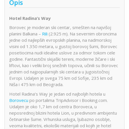
Opis
Hotel Radina’s Way
Borovec je moderan ski centar, smešten na najvišoj
planini Balkana –
Rili
(2.925 m). Na severnim obroncima
jedne od najlepših evropskih planina, na nadmorskoj
visini od 1.350 metara, u gustoj borovoj šumi, Borovec
posetiocima nudi idealne uslove za odmor tokom cele
godine. Fantastični skijaški tereni, moderne žičare i ski
liftovi, kao i veliki broj snežnih topova, učinili su Borovec
jednim od najpopularnijih ski centara u Jugoistočnoj
Evropi. Udaljen je svega 75 km od Sofije, 235 km od
Niša i 475 km od Beograda.
Hotel Radina’s Way je jedan od najboljih hotela u
Borovecu
po portalima TripAdvisor i Booking.com.
Udaljen je oko 1,7 km od centra Boroveca, u
neposrednoj blizini hotela Lion, u predivnom ambijentu
četinarske šume. Vrhunska usluga, ljubazno osoblje,
veoma kvalitetni, ekološki materijali od kojih je hotel