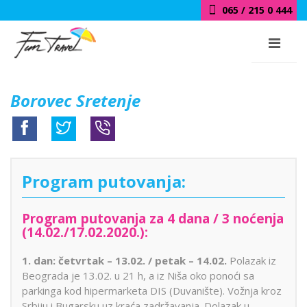
065 / 215 0 444
Borovec Sretenje
Program putovanja:
Program putovanja za 4 dana / 3 noćenja
(14.02./17.02.2020.):
1. dan: četvrtak – 13.02. / petak – 14.02.
Polazak iz
Beograda je 13.02. u 21 h, a iz Niša oko ponoći sa
parkinga kod hipermarketa DIS (Duvanište). Vožnja kroz
Srbiju i Bugarsku uz kraća zadržavanja. Dolazak u