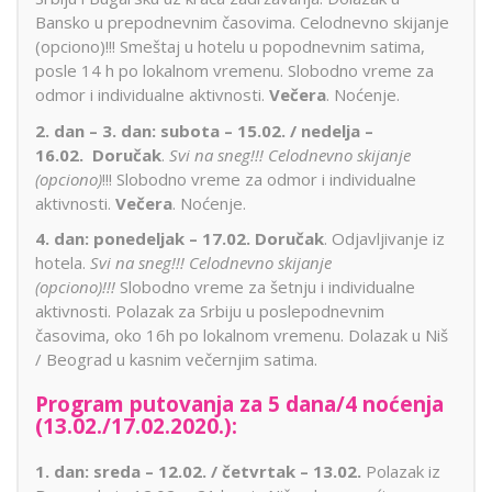
Bansko u prepodnevnim časovima. Celodnevno skijanje
(opciono)!!! Smeštaj u hotelu u popodnevnim satima,
posle 14 h po lokalnom vremenu. Slobodno vreme za
odmor i individualne aktivnosti.
Večera
. Noćenje.
2. dan – 3. dan: subota – 15.02.
/ nedelja –
16.02.
Doručak
.
Svi na sneg!!! Celodnevno skijanje
(opciono)
!!! Slobodno vreme za odmor i individualne
aktivnosti.
Večera
. Noćenje.
4. dan: ponedeljak – 17.02. Doručak
. Odjavljivanje iz
hotela.
Svi na sneg!!! Celodnevno skijanje
(opciono)!!!
Slobodno vreme za šetnju i individualne
aktivnosti. Polazak za Srbiju u poslepodnevnim
časovima, oko 16h po lokalnom vremenu. Dolazak u Niš
/ Beograd u kasnim večernjim satima.
Program putovanja za 5 dana/4 noćenja
(13.02./17.02.2020.):
1. dan: sreda – 12.02. / četvrtak – 13.02.
Polazak iz