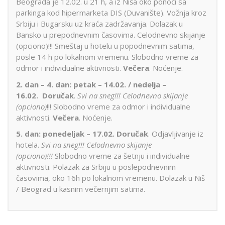
Beograda je 12.02. u 21 h, a iz Niša oko ponoći sa
parkinga kod hipermarketa DIS (Duvanište). Vožnja kroz
Srbiju i Bugarsku uz kraća zadržavanja. Dolazak u
Bansko u prepodnevnim časovima. Celodnevno skijanje
(opciono)!!! Smeštaj u hotelu u popodnevnim satima,
posle 14 h po lokalnom vremenu. Slobodno vreme za
odmor i individualne aktivnosti.
Večera
. Noćenje.
2. dan – 4. dan: petak – 14.02.
/ nedelja –
16.02.
Doručak
.
Svi na sneg!!! Celodnevno skijanje
(opciono)
!!! Slobodno vreme za odmor i individualne
aktivnosti.
Večera
. Noćenje.
5. dan: ponedeljak – 17.02. Doručak
. Odjavljivanje iz
hotela.
Svi na sneg!!! Celodnevno skijanje
(opciono)!!!
Slobodno vreme za šetnju i individualne
aktivnosti. Polazak za Srbiju u poslepodnevnim
časovima, oko 16h po lokalnom vremenu. Dolazak u Niš
/ Beograd u kasnim večernjim satima.