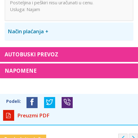
Posteljina i peškiri nisu uračunati u cenu.
Usluga: Najam
Način plaćanja
AUTOBUSKI PREVOZ
NAPOMENE
Podeli:
Preuzmi PDF
P