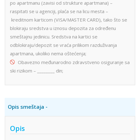
po apartmanu (zavisi od strukture apartmana) –
raspitati se u agenciji, plaća se na licu mesta –
kreditnom karticom (VISA/MASTER CARD), tako što se
blokiraju sredstva u iznosu depozita za određenu
smeštajnu jedinicu. Sredstva na kartici se
odblokiraju/depozit se vraća prilikom razduživanja
apartmana, ukoliko nema oštećenja;
Obavezno međunarodno zdravstveno osiguranje sa
ski rizikom – ________ din;
Opis smeštaja
Opis