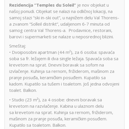
Rezidencija “Temples du Soleil”
je nov objekat u
našoj ponudi. Objekat se nalazi na odličnoj lokaciji, na
samoj stazi “ski in-ski out”, u najnižem delu Val Thorens-
a zvanom “Solleil distrikt”, udaljenom 6-7 minuta od
samog centra Val Thorens-a. Prodavnice, restorani,
barovi i supermarketi se nalaze u neposrednoj blizini.
Smeštaj:
• Dvoiposobni apartman (44 m²), za 6 osoba: spavaća
soba sa fr. ležajem ili dva single ležaja. Spavaća soba sa
krevetom na sprat. Dnevni boravak sa sofom na
izvlačenje. Kuhinja sa rernom, frižiderom, mašinom za
pranje posuđa, keramičkim posuđem. Kupatilo sa
kadom. Kupatilo sa tušem i toaletom. Još jedna odvojeni
toalet. Balkon.
• Studio (23 m²), za 4 osobe: dnevni boravak sa
krevetom na razvlačenje. Kabina u ulaznom delu
sa krevetom na sprat. Kuhinja sa rernom, frižiderom,
mašinom za pranje posuđa, keramičkim posuđem.
Kupatilo sa toaletom. Balkon.