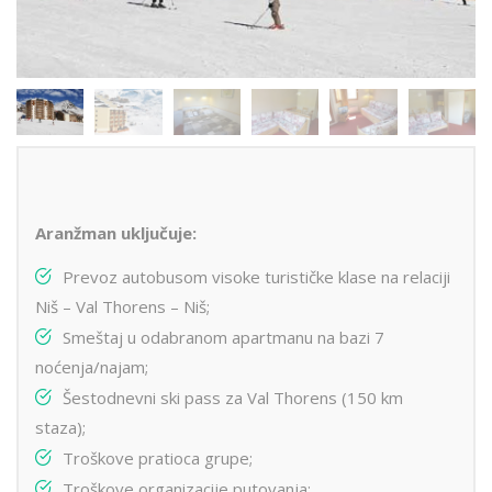
Aranžman uključuje:
Prevoz autobusom visoke turističke klase na relaciji
Niš – Val Thorens – Niš;
Smeštaj u odabranom apartmanu na bazi 7
noćenja/najam;
Šestodnevni ski pass za Val Thorens (150 km
staza);
Troškove pratioca grupe;
Troškove organizacije putovanja;