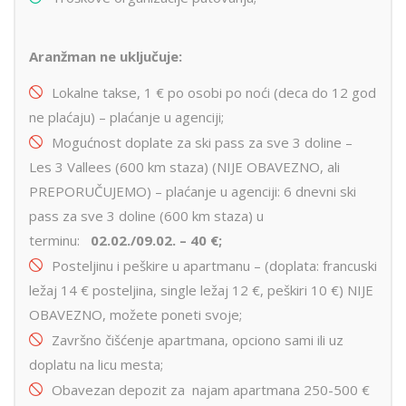
Aranžman ne uključuje:
Lokalne takse, 1 € po osobi po noći (deca do 12 god
ne plaćaju) – plaćanje u agenciji;
Mogućnost doplate za ski pass za sve 3 doline –
Les 3 Vallees (600 km staza) (NIJE OBAVEZNO, ali
PREPORUČUJEMO) – plaćanje u agenciji: 6 dnevni ski
pass za sve 3 doline (600 km staza) u
terminu:
02.02./09.02. – 40
€
;
Posteljinu i peškire u apartmanu – (doplata: francuski
ležaj 14 € posteljina, single ležaj 12 €, peškiri 10 €) NIJE
OBAVEZNO, možete poneti svoje;
Završno čišćenje apartmana, opciono sami ili uz
doplatu na licu mesta;
Obavezan depozit za najam apartmana 250-500 €