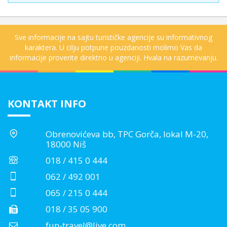
Sve informacije na sajtu turističke agencije su informativnog
karaktera. U cilju potpune pouzdanosti molimo Vas da
informacije proverite direktno u agenciji. Hvala na razumevanju.
KONTAKT INFO
Obrenovićeva bb, TPC Gorča, lokal M-20,
18000 Niš
018 / 415 0 444
062 / 492 001
065 / 215 0 444
018 / 35 05 900
fun-travel@live.com