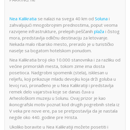
Nea Kalikratia
se nalazi na svega 40 km od
Soluna
i
zahvaljujući mnogobrojnim prednostima, poput veoma
razvijene infrastrukture, prelepih peščanih
plaža
i čistog
mora, predstavlja odličnu destinaciju za letovanje.
Nekada malo ribarsko mesto, preraslo je u turističko
naselje sa bogatom hotelskom ponudom.
Nea Kalikratia broji oko 10.000 stanovnika i za razliku od
većine primorskih mesta, tokom zime ima dosta
posetioca. Nadgrobni spomenik (stela), isklesan u
reljefu, koji prikazuje mladu devojku koja drži goluba u
levoj ruci, pronađeno je u Nea Kalikratiji i predstavlja
remek delo vajarstva koje se danas čuva u
Arheološkom muzeju u Solunu. Ovaj prizor je kao
ikonografski motiv poznat kod drugih pogrebnih stela iz
V veka pre nove ere, pa se pretpostavlja da je nastala
negde oko 440. godine pre Hrista.
Ukoliko boravite u Nea Kalikratiji možete posetiti i