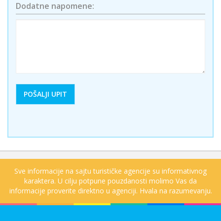
Dodatne napomene:
Sve informacije na sajtu turističke agencije su informativnog
karaktera. U cilju potpune pouzdanosti molimo Vas da
informacije proverite direktno u agenciji. Hvala na razumevanju.