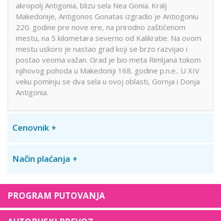
akropolj Antigonia, blizu sela Nea Gonia. Kralj
Makedonije, Antigonos Gonatas izgradio je Antiogoniu
220. godine pre nove ere, na prirodno zaštićenom
mestu, na 5 kilometara severno od Kalikratie. Na ovom
mestu uskoro je nastao grad koji se brzo razvijao i
postao veoma važan. Grad je bio meta Rimljana tokom
njihovog pohoda u Makedoniji 168. godine p.n.e.. U XIV
veku pominju se dva sela u ovoj oblasti, Gornja i Donja
Antigonia.
Cenovnik
Način plaćanja
PROGRAM PUTOVANJA