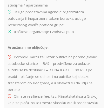
studijima / apartmanima;
usluge predstavnika agencije organizatora
putovanja ili inopartnera tokom boravka; usluge
licenciranog vodiča pratioca grupe.
troškove organizacije i vođstva puta.
Aranžman ne uključuje:
Peronsku kartu za ulazak putnika na perone glavne
autobuske stanice – BAS – predviđene za polazak
autobusa ka destinaciji – CENA KARTE 300 RSD po
osobi – plaćanje se odnosi i na putnike koji dolaze
transferom do Beograda, a u obavezi su da udju na
perone.
Climate resilience fee, tzv. Klimatskataksa u Grčkoj,
koja se plaća na licu mesta vlasniku vile ili predstavniku