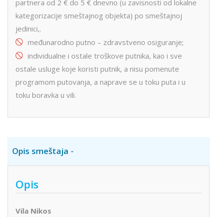
partnera od 2 € do 5 € dnevno (u zavisnosti od lokalne
kategorizacije smeštajnog objekta) po smeštajnoj
jedinici,.
međunarodno putno – zdravstveno osiguranje;
individualne i ostale troškove putnika, kao i sve
ostale usluge koje koristi putnik, a nisu pomenute
programom putovanja, a naprave se u toku puta i u
toku boravka u vili.
Opis smeštaja
Opis
Vila Nikos