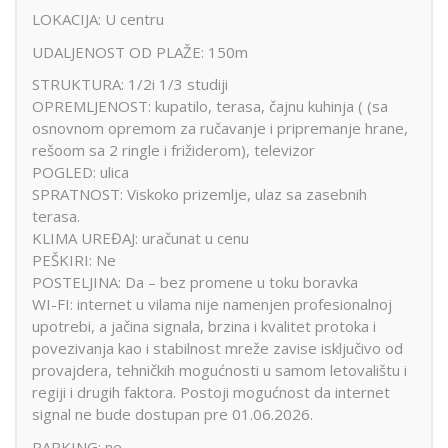
LOKACIJA: U centru
UDALJENOST OD PLAŽE: 150m
STRUKTURA: 1/2i 1/3 studiji
OPREMLJENOST: kupatilo, terasa, čajnu kuhinja ( (sa
osnovnom opremom za ručavanje i pripremanje hrane,
rešoom sa 2 ringle i frižiderom), televizor
POGLED: ulica
SPRATNOST: Viskoko prizemlje, ulaz sa zasebnih
terasa.
KLIMA UREĐAJ: uračunat u cenu
PEŠKIRI: Ne
POSTELJINA: Da – bez promene u toku boravka
WI-FI: internet u vilama nije namenjen profesionalnoj
upotrebi, a jačina signala, brzina i kvalitet protoka i
povezivanja kao i stabilnost mreže zavise isključivo od
provajdera, tehničkih mogućnosti u samom letovalištu i
regiji i drugih faktora. Postoji mogućnost da internet
signal ne bude dostupan pre 01.06.2026.
PARKING: ne