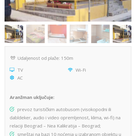
Udaljenost od plaže: 150m
TV
Wi-Fi
AC
Aranžman uključuje:
prevoz turističkim autobusom (visokopodni ili
dabldeker, audio i video opremljenost, klima, wi-fi) na
relaciji Beograd – Nea Kalikratija – Beograd;
smeštaj na bazi 10 noćenja u izabranom objektu u