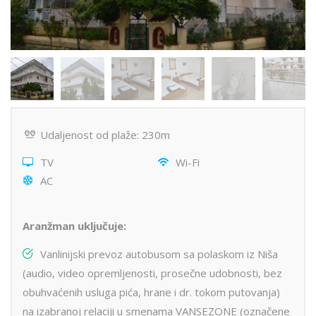
Udaljenost od plaže: 230m
TV
Wi-Fi
AC
Aranžman uključuje:
Vanlinijski prevoz autobusom sa polaskom iz Niša
(audio, video opremljenosti, prosečne udobnosti, bez
obuhvaćenih usluga pića, hrane i dr. tokom putovanja)
na izabranoj relaciji u smenama VANSEZONE (označene