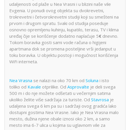
udaljenosti od plaže u Nea Vrasni i u blizini naše vile
Evgenia. U ponudi ovog objekta su dvokrevetni,
trokrevetni i četvorokrevetni studiji koji su smešteni na
prvom i drugom spratu. Svaki od studija poseduje
osnovno opremljenu kuhinju, kupatilo, terasu, TV i klima
uređaj čije se korišćenje dodatno naplaćuje 5
€
dnevno.
Tokom boravka gosti sami vode računa o higijeni
apartmana dok se promena posteljine vrši jedanput u
toku boravka. U objektu postoji i mogućnost korišćenja
WiFi interneta.
Nea Vrasna
se nalazi na oko 70 km od
Soluna
i isto
toliko od
Kavale
otprilike. Od
Asprovalte
je deli svega
500 m i do nje možete odšetati u večernjim satima
ukoliko želite više sadržaja za turiste. Od
Stavrosa
je
udaljena svega 6 km pa su i sadržaji ovog gradića lako
dostupni gostima Nea Vrasne. Iako je Nea Vrasna malo
mesto, dužina njene obale iznosi oko 2 km, a samo
mesto ima 6-7 ulica u kojima su uglavnom vile za