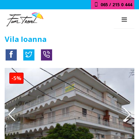
018 / 415 0 444
Vila Ioanna
-5%