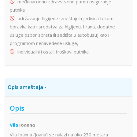
međunarodno zdravstveno putno osiguranje
putnika
održavanje higijene smeštajnih jedinica tokom
boravka kao i sredstva za higijenu, hrana, dodatne
usluge (izbor sprata ili sedišta u autobusu) kao i
programom nenavedene usluge,
individualni i ostali troškovi putnika
Opis smeštaja
Opis
Vila
Ioanna
Vila Ioanna (Joana) se nalazi na oko 230 metara