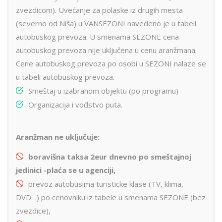
zvezdicom). Uvećanje za polaske iz drugih mesta
(severno od Niša) u VANSEZONI navedeno je u tabeli
autobuskog prevoza. U smenama SEZONE cena
autobuskog prevoza nije uključena u cenu aranžmana.
Cene autobuskog prevoza po osobi u SEZONI nalaze se
u tabeli autobuskog prevoza.
Smeštaj u izabranom objektu (po programu)
Organizacija i vođstvo puta.
Aranžman ne uključuje:
boravišna taksa 2eur dnevno po smeštajnoj
jedinici -pla
ć
a se u agenciji,
prevoz autobusima turisticke klase (TV, klima,
DVD…) po cenovniku iz tabele u smenama SEZONE (bez
zvezdice),