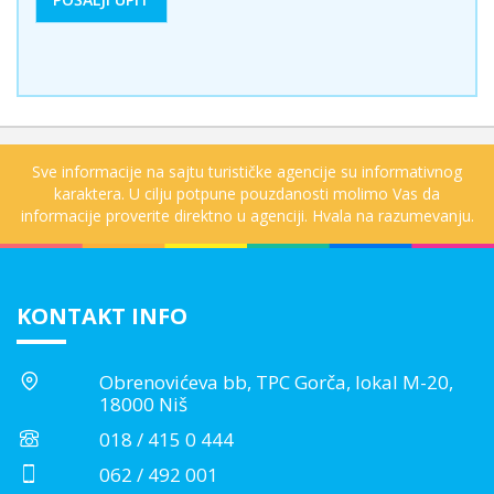
Sve informacije na sajtu turističke agencije su informativnog
karaktera. U cilju potpune pouzdanosti molimo Vas da
informacije proverite direktno u agenciji. Hvala na razumevanju.
KONTAKT INFO
Obrenovićeva bb, TPC Gorča, lokal M-20,
18000 Niš
018 / 415 0 444
062 / 492 001