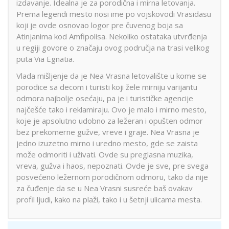
izdavanje. Idealna je za porodična i mirna letovanja.
Prema legendi mesto nosi ime po vojskovođi Vrasidasu
koji je ovde osnovao logor pre čuvenog boja sa
Atinjanima kod Amfipolisa. Nekoliko ostataka utvrđenja
u regiji govore o značaju ovog područja na trasi velikog
puta Via Egnatia.
Vlada mišljenje da je Nea Vrasna letovalište u kome se
porodice sa decom i turisti koji žele mirniju varijantu
odmora najbolje osećaju, pa je i turističke agencije
najčešće tako i reklamiraju. Ovo je malo i mirno mesto,
koje je apsolutno udobno za ležeran i opušten odmor
bez prekomerne gužve, vreve i graje. Nea Vrasna je
jedno izuzetno mirno i uredno mesto, gde se zaista
može odmoriti i uživati. Ovde su preglasna muzika,
vreva, gužva i haos, nepoznati. Ovde je sve, pre svega
posvećeno ležernom porodičnom odmoru, tako da nije
za čuđenje da se u Nea Vrasni susreće baš ovakav
profil ljudi, kako na plaži, tako i u šetnji ulicama mesta.