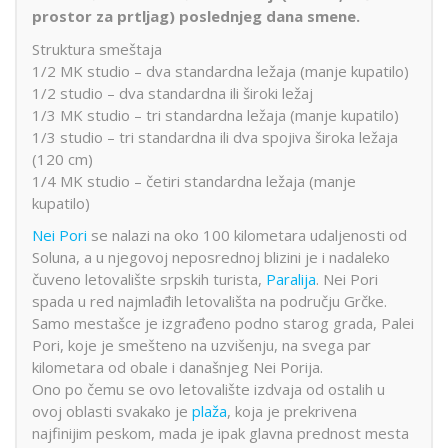
prostor za prtljag) poslednjeg dana smene.
Struktura smeštaja
1/2 MK studio – dva standardna ležaja (manje kupatilo)
1/2 studio – dva standardna ili široki ležaj
1/3 MK studio – tri standardna ležaja (manje kupatilo)
1/3 studio – tri standardna ili dva spojiva široka ležaja
(120 cm)
1/4 MK studio – četiri standardna ležaja (manje
kupatilo)
Nei Pori
se nalazi na oko 100 kilometara udaljenosti od
Soluna, a u njegovoj neposrednoj blizini je i nadaleko
čuveno letovalište srpskih turista,
Paralija
. Nei Pori
spada u red najmlađih letovališta na području Grčke.
Samo mestašce je izgrađeno podno starog grada, Palei
Pori, koje je smešteno na uzvišenju, na svega par
kilometara od obale i današnjeg Nei Porija.
Ono po čemu se ovo letovalište izdvaja od ostalih u
ovoj oblasti svakako je
plaža
, koja je prekrivena
najfinijim peskom, mada je ipak glavna prednost mesta