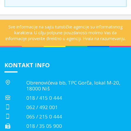
Sve informacije na sajtu turističke agencije su informativnog
karaktera. U cilju potpune pouzdanosti molimo Vas da
informacije proverite direktno u agenciji. Hvala na razumevanju.
KONTAKT INFO
Obrenovićeva bb, TPC Gorča, lokal M-20,
18000 Niš
018 / 415 0 444
062 / 492 001
065 / 215 0 444
018 / 35 05 900