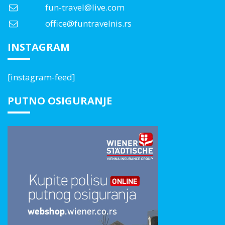
fun-travel@live.com
office@funtravelnis.rs
INSTAGRAM
[instagram-feed]
PUTNO OSIGURANJE