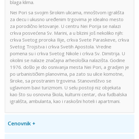
blaga klima.
Nei Pori sa svojim širokim ulicama, mnoštvom igrališta
za decu i ukusno uređenim trgovima je idealno mesto
za porodično letovanje. U centru Nei Porija se nalazi
crkva posvećena Sv. Marini, a u blizini još nekoliko njih:
crkva Svetog proroka Ilije, crkva Svete Paraskeve, crkva
Svetog Trojstva i crkva Svetih Apostola. Vredne
pomena su i crkva Svetog Nikole i crkva Sv. Dimitrija. U
okolini se nalaze značajna arheološka nalazišta. Godine
1976. došlo je do osnivanja mesta Nei Pori, a gradjen je
po urbanističkim planovima, pa zato su ulice komotne,
široke, sa prostranim trgovima. Stanovništvo se
uglavnom bavi turizmom. U selu postoji niz objekata
kao što su osnovna škola, kulturni centar, dva fudbalska
igrališta, ambulanta, kao i raskošni hoteli i apartmani.
Cenovnik