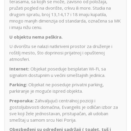
terasama, sa kojih se može, zavisno od položaja,
pružati pogled na dvorište, crkvu ili more. Studia na
drugom spratu, broj 13,14,17 i 18 imaju kupatila,
mnogo manjih dimenzija od standarda, označena sa MK
i imaju nižu cenu.
U objektu nema peškira.
U dvorištu se nalazi natkriveni prostor za druženje i
roštilj mesto, što doprinosi prijatnoj i opuštenoj
atmosferi.
Internet:
Objekat poseduje besplatan Wi-Fi, sa
signalom dostupnim u većini smeštajnih jedinica.
Parking:
Objekat ne poseduje privatni parking,
parkiranje je moguće ispred objekta.
Preporuka:
Zahvaljujući centralnoj poziciji i
gostoljubivosti domaćina, Evangelis je odličan izbor za
sve koji žele jednostavan, pristupačan, ali udoban
smeštaj u samom srcu Nei Porija.
Obezbeđeni su određeni sadržaji ( toalet, tuš i