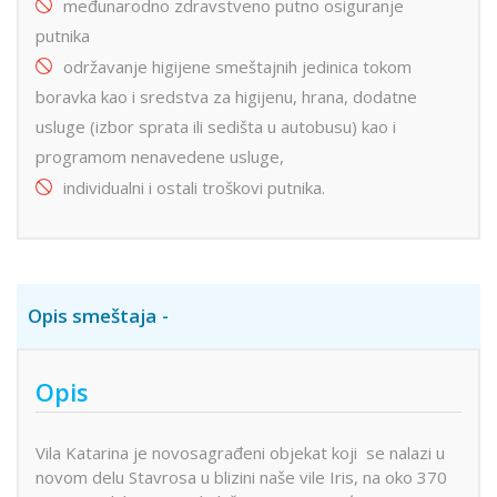
međunarodno zdravstveno putno osiguranje
putnika
održavanje higijene smeštajnih jedinica tokom
boravka kao i sredstva za higijenu, hrana, dodatne
usluge (izbor sprata ili sedišta u autobusu) kao i
programom nenavedene usluge,
individualni i ostali troškovi putnika.
Opis smeštaja
Opis
Vila Katarina je novosagrađeni objekat koji se nalazi u
novom delu Stavrosa u blizini naše vile Iris, na oko 370