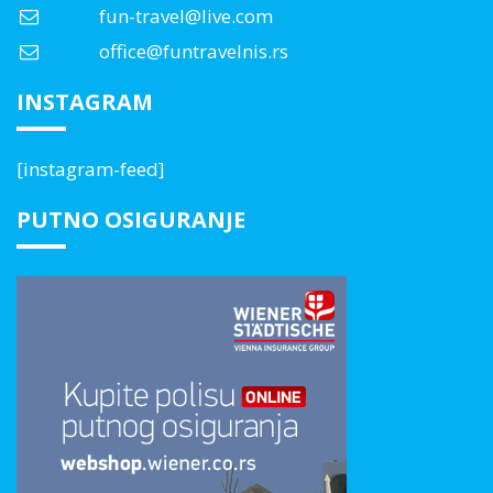
fun-travel@live.com
office@funtravelnis.rs
INSTAGRAM
[instagram-feed]
PUTNO OSIGURANJE