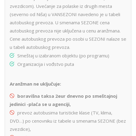
zvezdicom). Uvećanje za polaske iz drugih mesta
(severno od Niša) u VANSEZONI navedeno je u tabeli
autobuskog prevoza. U smenama SEZONE cena
autobuskog prevoza nije uključena u cenu aranžmana.
Cene autobuskog prevoza po osobi u SEZONI nalaze se
u tabeli autobuskog prevoza.
Smeštaj u izabranom objektu (po programu)
Organizacija i vođstvo puta
Aranžman ne uključuje:
boravišna taksa 2eur dnevno po smeštajnoj
jedinici -pla
ć
a se u agenciji,
prevoz autobusima turisticke klase (TV, klima,
DVD…) po cenovniku iz tabele u smenama SEZONE (bez
zvezdice),