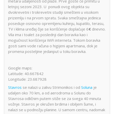
metara udaljenosti od plaže. Prve goste će primitu u
letnjoj sezoni 2023. U ponudi ovog objekta su
dvokrevetni i trokrevetni studiji smešteni u visokom
prizemlju i na prvom spratu. Svaka smeštajna jedinica
poseduje osnovno opremljenu kuhinju, kupatilo, terasu,
TV i klima uređaj čije se korišćenje doplaćuje 6
€
dnevno.
Vila ima i toalet za poslednji dan boravka kao i
mogućnost korišćenja WiFi interneta. Tokom boravka
gosti sami vode računa o higijeni apartmana, dok je
promena posteljine jedanput u toku boravka.
Google maps:
Latitude: 40.667842
Longitude: 23.687928
Stavros
se nalazi u zalivu Strimonikos i od
Soluna
je
udaljen oko 70 km, a od aerodroma u Solunu do
Stavrosa odličnim putem stiže se za svega 40 minuta
vožnje. Stavros je okružen brdima i obiljem šume, i
nalazi se u podnožju planine. U samom centru, nadomak