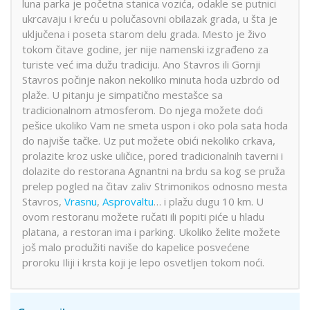
luna parka je početna stanica vozića, odakle se putnici
ukrcavaju i kreću u polučasovni obilazak grada, u šta je
uključena i poseta starom delu grada. Mesto je živo
tokom čitave godine, jer nije namenski izgrađeno za
turiste već ima dužu tradiciju. Ano Stavros ili Gornji
Stavros počinje nakon nekoliko minuta hoda uzbrdo od
plaže. U pitanju je simpatično mestašce sa
tradicionalnom atmosferom. Do njega možete doći
pešice ukoliko Vam ne smeta uspon i oko pola sata hoda
do najviše tačke. Uz put možete obići nekoliko crkava,
prolazite kroz uske uličice, pored tradicionalnih taverni i
dolazite do restorana Agnantni na brdu sa kog se pruža
prelep pogled na čitav zaliv Strimonikos odnosno mesta
Stavros,
Vrasnu
,
Asprovaltu
… i plažu dugu 10 km. U
ovom restoranu možete ručati ili popiti piće u hladu
platana, a restoran ima i parking. Ukoliko želite možete
još malo produžiti naviše do kapelice posvećene
proroku Iliji i krsta koji je lepo osvetljen tokom noći.