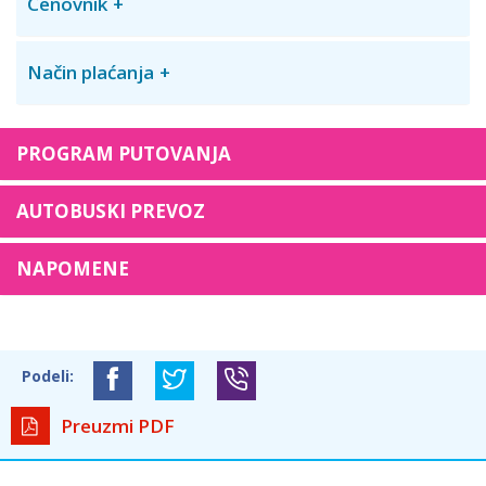
Cenovnik
Način plaćanja
PROGRAM PUTOVANJA
AUTOBUSKI PREVOZ
NAPOMENE
Podeli:
Preuzmi PDF