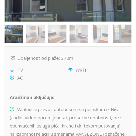
Udaljenost od plaže: 370m
TV
Wi-Fi
AC
Aranžman uključuje:
Vanlinijski prevoz autobusom sa polaskom iz Niša
(audio, video opremljenosti, prosečne udobnosti, bez
obuhvaćenih usluga pića, hrane i dr. tokom putovanja)
na izabranoj relaciji u smenama VANSEZONE (označene