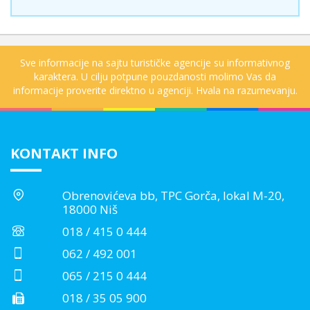
Sve informacije na sajtu turističke agencije su informativnog
karaktera. U cilju potpune pouzdanosti molimo Vas da
informacije proverite direktno u agenciji. Hvala na razumevanju.
KONTAKT INFO
Obrenovićeva bb, TPC Gorča, lokal M-20,
18000 Niš
018 / 415 0 444
062 / 492 001
065 / 215 0 444
018 / 35 05 900