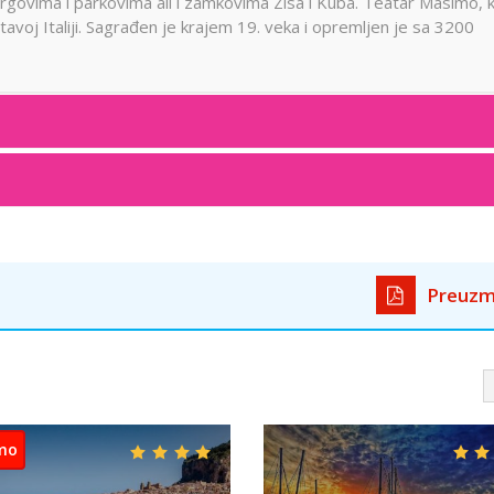
rgovima i parkovima ali i zamkovima Zisa i Kuba. Teatar Masimo, k
tavoj Italiji. Sagrađen je krajem 19. veka i opremljen je sa 3200
Preuzm