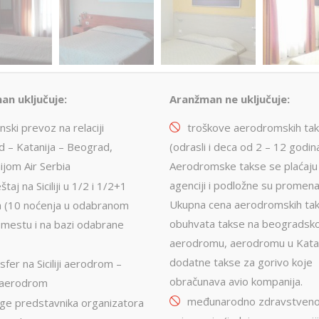
an uključuje:
Aranžman ne uključuje:
nski prevoz na relaciji
troškove aerodromskih tak
 – Katanija – Beograd,
(odrasli i deca od 2 – 12 godina
jom Air Serbia
Aerodromske takse se plaćaju
agenciji i podložne su promen
taj na Siciliji u 1/2 i 1/2+1
Ukupna cena aerodromskih tak
 (10 noćenja u odabranom
obuhvata takse na beograds
i mestu i na bazi odabrane
aerodromu, aerodromu u Katani
dodatne takse za gorivo koje
sfer na Siciliji aerodrom –
obračunava avio kompanija.
 aerodrom
međunarodno zdravstven
uge predstavnika organizatora