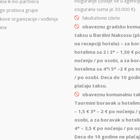
osiguranje (izdaje se u agenciji
na ili ino-partnera
osigurana suma je 30.000 €)
uge pratioca grupe
fakultativne izlete
kove organizacije i vođenja
obaveznu gradsku komu
ana
taksu u Đardini Naksosu
(pl
na recepciji hotela) – za bo
hotelima sa 2 i 3
* –
1,50 € p
noćenju
/
po osobi, a
za bor
hotelima sa 4
*
i 5*
–2 € po n
/
po osobi. Deca do 10 godi
plaćaju taksu.
obaveznu komunalnu ta
Taormini
boravak u hotelim
– 1,5 € 3
* –
2 € po noćenju
/
osobi, a
za boravak u hotel
4
*
– 3,5 € po noćenju
/
po os
Deca do 10 godine ne plaća