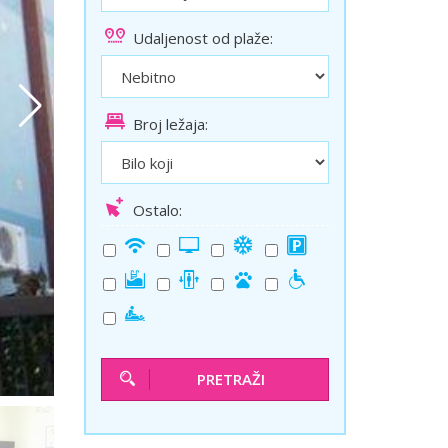
ini
Solun polazak iz Niša
Udaljenost od plaže:
Temišvar polazak iz Niša
Broj ležaja:
Ostalo:
PRETRAŽI