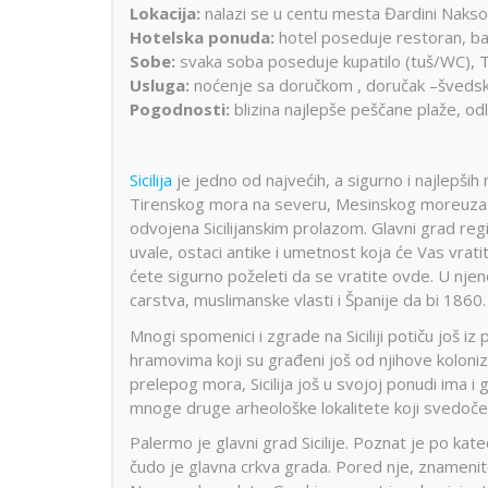
Lokacija:
nalazi se u centu mesta Đardini Nakso
Hotelska ponuda:
hotel poseduje restoran, ba
Sobe:
svaka soba poseduje kupatilo (tuš/WC), TV
Usluga:
noćenje sa doručkom , doručak –švedski
Pogodnosti:
blizina najlepše peščane plaže, odli
Sicilija
je jedno od najvećih, a sigurno i najlepših
Tirenskog mora na severu, Mesinskog moreuza i 
odvojena Sicilijanskim prolazom. Glavni grad reg
uvale, ostaci antike i umetnost koja će Vas vratiti 
ćete sigurno poželeti da se vratite ovde. U njen
carstva, muslimanske vlasti i Španije da bi 1860.
Mnogi spomenici i zgrade na Siciliji potiču još 
hramovima koji su građeni još od njihove kolonizaci
prelepog mora, Sicilija još u svojoj ponudi ima 
mnoge druge arheološke lokalitete koji svedoče o
Palermo je glavni grad Sicilije. Poznat je po ka
čudo je glavna crkva grada. Pored nje, znamenit