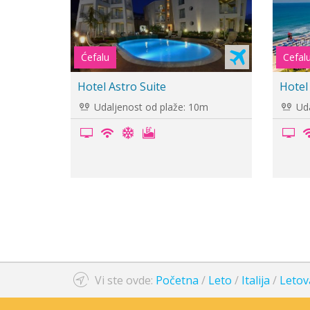
Cefal
Hotel Tonnara di Trabia, Trabia
Hotel
Udaljenost od plaže: 30m
Uda
Vi ste ovde:
Početna
/
Leto
/
Italija
/
Letova