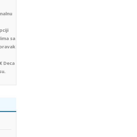
nalnu
ciji
lima sa
boravak
1€ Deca
su.