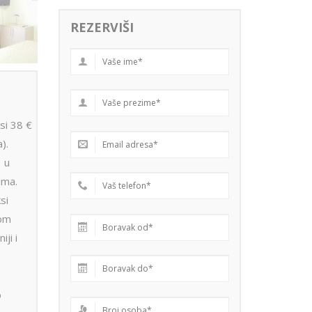
REZERVIŠI
si 38 €
).
 u
ama.
si
kom
ji i
o