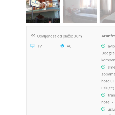
Aranžm
Udaljenost od plaže: 30m
TV
AC
avio
Beograd
kompani
smeš
sobama
hotelu 
usluge)
tran
hotel –
usl