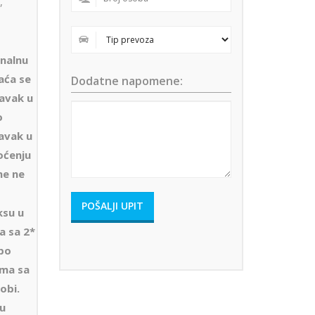
,
nalnu
aća se
Dodatne napomene:
ravak u
o
avak u
oćenju
ne ne
ksu u
a sa 2*
po
ima sa
obi.
ju