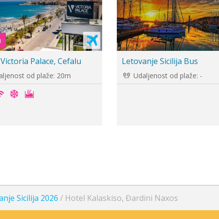
u
Giardini Naxos
 Artemis
Hotel Kalos
ljenost od plaže: 250m
Udaljenost od plaže: -
nje Sicilija 2026
/
Hotel Kalaskiso, Đardini Naxos