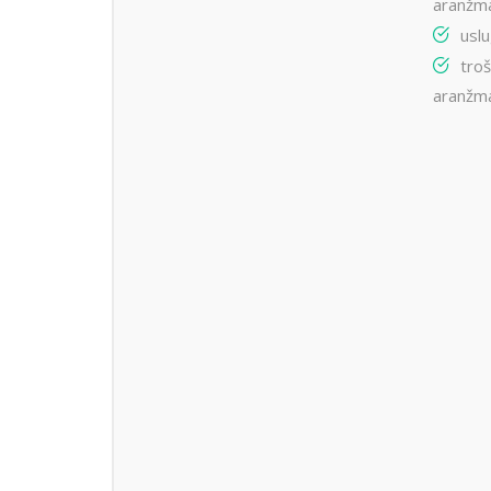
aranžma
usl
troš
aranžm