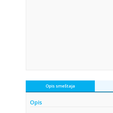
Opis smeštaja
Opis