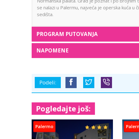
Normanska palata. Grad je poznat i po brojnim t
se nalazi u Palermu, najveća je operska kuća u či
sedišta.
PROGRAM PUTOVANJA
NAPOMENE
Podeli:
Pogledajte još: