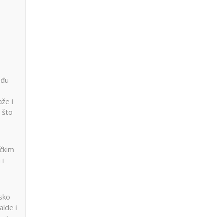
eđu
aže i
u što
rčkim
 i
nsko
alde i