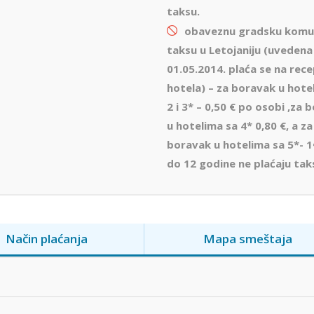
taksu.
obaveznu gradsku komu
taksu u Letojaniju
(uvedena
01.05.2014. plaća se na recep
hotela) – za boravak u hote
2 i 3
* –
0,50 € po osobi ,za 
u hotelima sa 4
*
0,80 €, a za
boravak u hotelima sa 5*- 
do 12 godine ne plaćaju tak
Način plaćanja
Mapa smeštaja