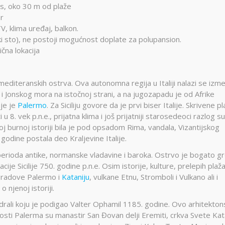
s, oko 30 m od plaže
r
, klima uređaj, balkon.
 sto), ne postoji mogućnost doplate za polupansion.
čna lokacija
 mediteranskih ostrva. Ova autonomna regija u Italiji nalazi se izm
Jonskog mora na istočnoj strani, a na jugozapadu je od Afrike
ije je
Palermo
. Za Siciliju govore da je prvi biser Italije. Skrivene pl
u 8. vek p.n.e., prijatna klima i još prijatniji starosedeoci razlog s
oj burnoj istoriji bila je pod opsadom Rima, vandala, Vizantijskog
 godine postala deo Kraljevine Italije.
iz perioda antike, normanske vladavine i baroka. Ostrvo je bogato g
je Sicilije 750. godine p.n.e. Osim istorije, kulture, prelepih plaža
i gradove Palermo i
Kataniju
, vulkane Etnu, Stromboli i Vulkano ali i
 njenoj istoriji.
tedrali koju je podigao Valter Ophamil 1185. godine. Ovo arhitekto
osti Palerma su manastir San Đovan delji Eremiti, crkva Svete Kat