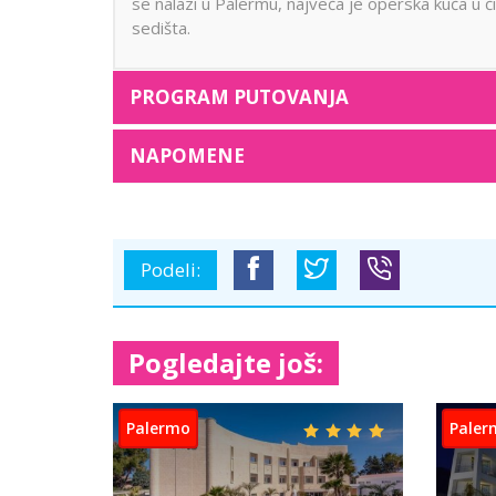
se nalazi u Palermu, najveća je operska kuća u či
sedišta.
PROGRAM PUTOVANJA
NAPOMENE
Podeli:
Pogledajte još: