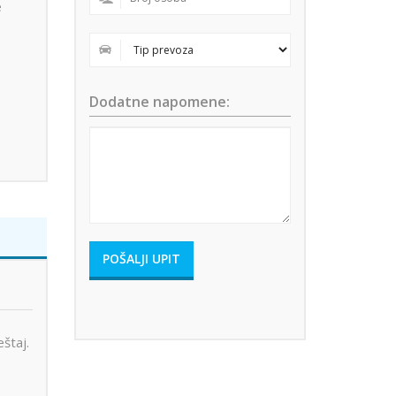
e
Dodatne napomene:
eštaj.