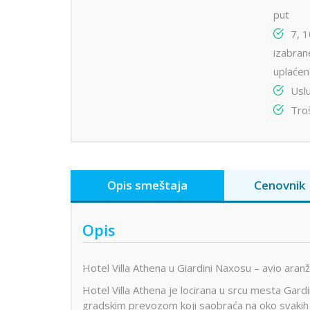
put
7, 1
izabran
uplaće
Uslu
Tro
Opis smeštaja
Cenovnik
Opis
Hotel Villa Athena u Giardini Naxosu – avio aranžm
Hotel Villa Athena je locirana u srcu mesta Gar
gradskim prevozom koji saobraća na oko svakih