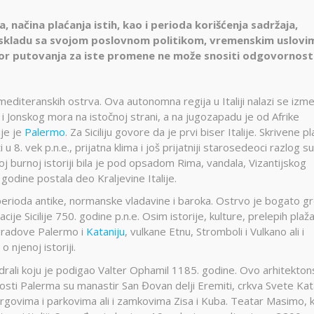
 načina plaćanja istih, kao i perioda korišćenja sadržaja,
 u skladu sa svojom poslovnom politikom, vremenskim uslovim
tor putovanja za iste promene ne može snositi odgovornost
 mediteranskih ostrva. Ova autonomna regija u Italiji nalazi se izm
Jonskog mora na istočnoj strani, a na jugozapadu je od Afrike
ije je
Palermo
. Za Siciliju govore da je prvi biser Italije. Skrivene pl
u 8. vek p.n.e., prijatna klima i još prijatniji starosedeoci razlog s
oj burnoj istoriji bila je pod opsadom Rima, vandala, Vizantijskog
 godine postala deo Kraljevine Italije.
iz perioda antike, normanske vladavine i baroka. Ostrvo je bogato g
je Sicilije 750. godine p.n.e. Osim istorije, kulture, prelepih plaža
i gradove Palermo i
Kataniju
, vulkane Etnu, Stromboli i Vulkano ali i
 njenoj istoriji.
tedrali koju je podigao Valter Ophamil 1185. godine. Ovo arhitekto
osti Palerma su manastir San Đovan delji Eremiti, crkva Svete Kat
rgovima i parkovima ali i zamkovima Zisa i Kuba. Teatar Masimo, k