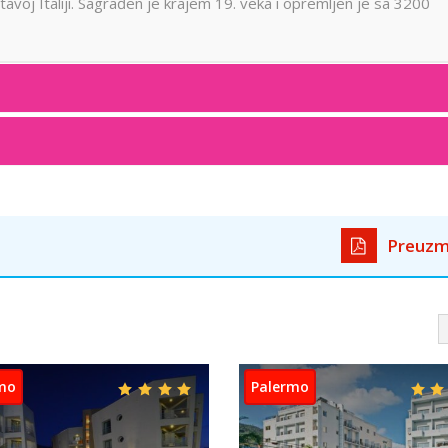
tavoj Italiji. Sagrađen je krajem 19. veka i opremljen je sa 3200
Preuzm