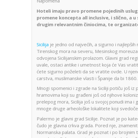
Napomena
Hoteli imaju pravo promene pojedinih usluga,
promene koncepta all inclusive, i slično, a
drugim relevantnim činiocima, te organiza
Sicilija
je jedno od najvećih, a sigurno i najlepših
Tirenskog mora na severu, Mesinskog moreuza i 
odvojena Sicilijanskim prolazom. Glavni grad reg
uvale, ostaci antike i umetnost koja će Vas vratiti 
ćete sigurno poželeti da se vratite ovde. U njen
carstva, muslimanske vlasti i Španije da bi 1860.
Mnogi spomenici i zgrade na Siciliji potiču još 
hramovima koji su građeni još od njihove kolonizaci
prelepog mora, Sicilija još u svojoj ponudi ima 
mnoge druge arheološke lokalitete koji svedoče o
Palermo je glavni grad Sicilije. Poznat je po ka
čudo je glavna crkva grada. Pored nje, znamenit
Normanska palata. Grad je poznat i po brojnim t