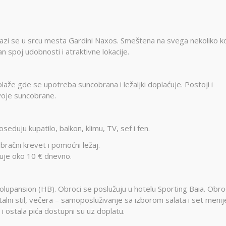
lazi se u srcu mesta Gardini Naxos. Smeštena na svega nekoliko k
an spoj udobnosti i atraktivne lokacije.
laže gde se upotreba suncobrana i ležaljki doplaćuje. Postoji i
voje suncobrane.
duju kupatilo, balkon, klimu, TV, sef i fen.
 bračni krevet i pomoćni ležaj.
ćuje oko 10 € dnevno.
olupansion (HB). Obroci se poslužuju u hotelu Sporting Baia. Obro
nentalni stil, večera – samoposluživanje sa izborom salata i set meni
a i ostala pića dostupni su uz doplatu.