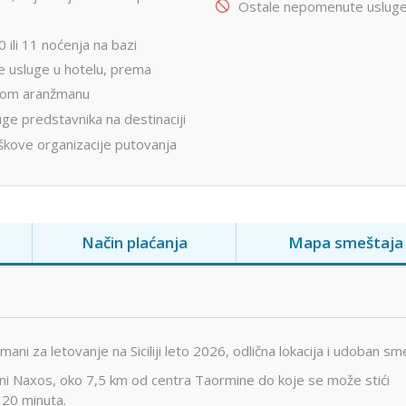
Ostale nepomenute uslug
0 ili 11 noćenja na bazi
e usluge u hotelu, prema
nom aranžmanu
ge predstavnika na destinaciji
škove organizacije putovanja
Način plaćanja
Mapa smeštaja
ani za letovanje na Siciliji leto 2026, odlična lokacija i udoban sm
dini Naxos, oko 7,5 km od centra Taormine do koje se može stići
 20 minuta.