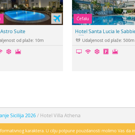
Cenovnik je
u
u pripremi
 Baia del Capitano Ćefalu
Hotel Villa Belvedere Ćefa
ljenost od plaže: 400m
Udaljenost od plaže: 900m
nje Sicilija 2026
/
Hotel Villa Athena
informativnog karaktera. U cilju potpune pouzdanosti molimo Vas da in