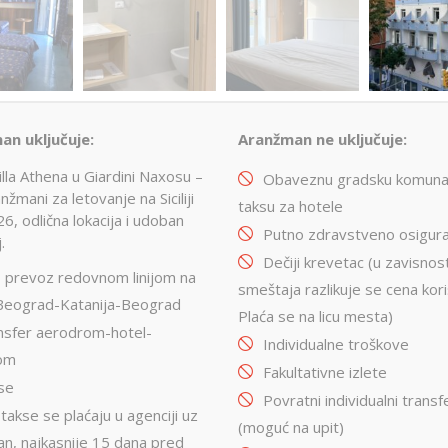
an uključuje:
Aranžman ne uključuje:
illa Athena u Giardini Naxosu –
Obaveznu gradsku komuna
nžmani za letovanje na Siciliji
taksu za hotele
6, odlična lokacija i udoban
Putno zdravstveno osigura
.
Dečiji krevetac (u zavisnos
o prevoz redovnom linijom na
smeštaja razlikuje se cena kori
i Beograd-Katanija-Beograd
Plaća se na licu mesta)
nsfer aerodrom-hotel-
Individualne troškove
om
Fakultativne izlete
se
Povratni individualni transf
takse se plaćaju u agenciji uz
(moguć na upit)
n, najkasnije 15 dana pred