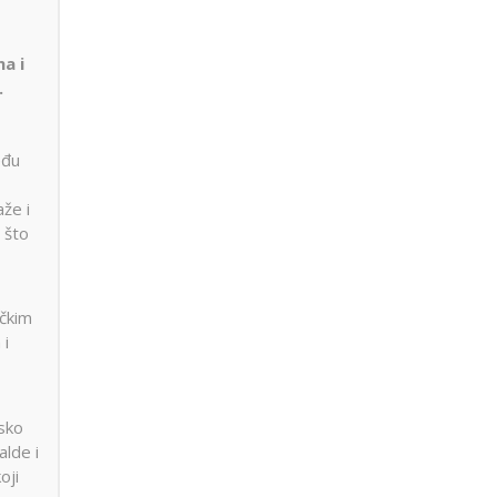
a i
.
eđu
aže i
u što
rčkim
 i
nsko
alde i
oji