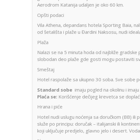
Aerodrom Katanija udaljen je oko 60 km.
Opšti podaci
Vila Athena, depandans hotela Sporting Baia, na
od šetališta i plaže u Đardini Naksosu, nudi ideal
Plaža
Nalazi se na 5 minuta hoda od najbliže gradske p
slobodan deo plaže gde gosti mogu postaviti s
Smeštaj
Hotel raspolaže sa ukupno 30 soba. Sve sobe pose
Standard sobe
imaju pogled na okolinu i imaju
Plaća se:
Korišćenje dečijeg krevetca se dopla
Hrana i piće
Hotel nudi uslugu noćenja sa doručkom (BB) ili p
služe po principu: doručak – italijanski ili konti
koji uključuje predjelo, glavno jelo i desert. Vod