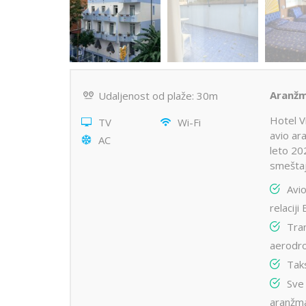
Aranžm
Udaljenost od plaže: 30m
Hotel V
TV
Wi-Fi
avio ara
AC
leto 202
smeštaj
Avi
relacij
Tra
aerodr
Tak
Sve 
aranžma