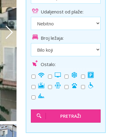
ini
Solun polazak iz Niša
Udaljenost od plaže:
Temišvar polazak iz Niša
Broj ležaja:
Ostalo:
PRETRAŽI