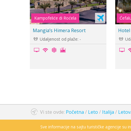
Mazzaro Taormina
Ćefal
Villa Bianca Resort
Hotel
Udaljenost od plaže: 300m
Uda
Vi ste ovde:
Početna
/
Leto
/
Italija
/
Letova
Sve informacije na sajtu turističke agencije su 