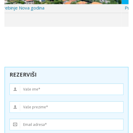
Putovanje Napulj 7 dana
REZERVIŠI