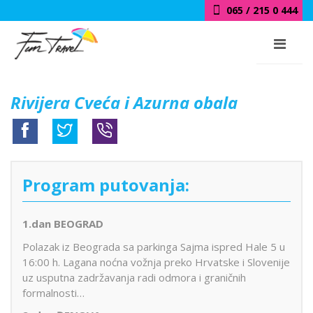
065 / 215 0 444
Rivijera Cveća i Azurna obala
Program putovanja:
1.dan
BEOGRAD
Polazak iz Beograda sa parkinga Sajma ispred Hale 5 u
16:00 h. Lagana noćna vožnja preko Hrvatske i Slovenije
uz usputna zadržavanja radi odmora i graničnih
formalnosti…