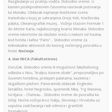
Razgledanje uz pratnju vodiča. Slobodno vreme. U
kasnim poslepodnevnim časovima nastavak putovanja
ka Monaku. Obilazak najmanje kneževine sveta:
Katedrala u kojoj je sahranjena Grejs Keli, Kneževska
palata, Okeanografski muzej… Vožnja stazom Formule 1
do Monte Karla, najluksuznijeg kvarta Monaka. Slobodno
vreme iskoristite da okušate sreću u nekom od Kazina,
kod hotela i kafea “Paris”… Slobodno vreme za
individualne aktivnosti do kasnog večernjeg povratka u
hotel.
Noćenje
.
4. dan NICA (fakultativno)
Doručak. Slobodno vreme ili mogućnost fakultativnog
odlaska u Nicu, “kraljicu Azurne obale”, prepoznatljivu po
čuvenim hotelima, prelepim palatama, kazinima i
dugačkom plažom. Panoramski obilazak: Englesko
šetalište, hotel Negresko, spomenik Nika, Trg Masena,
tvrdjava – Chateau… Slobodno vreme do povratka ka
Srbiji. Noćna vožnja kroz Italiju, Sloveniju i Hrvatsku uz
usputna zadržavanja radi odmora i graničnih
formalnosti…