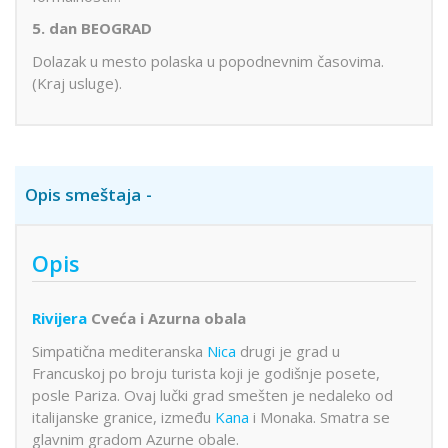
5. dan BEOGRAD
Dolazak u mesto polaska u popodnevnim časovima.
(Kraj usluge).
Opis smeštaja
Opis
Rivijera
Cveća i Azurna obala
Simpatična mediteranska
Nica
drugi je grad u
Francuskoj po broju turista koji je godišnje posete,
posle Pariza. Ovaj lučki grad smešten je nedaleko od
italijanske granice, između
Kana
i Monaka. Smatra se
glavnim gradom Azurne obale.