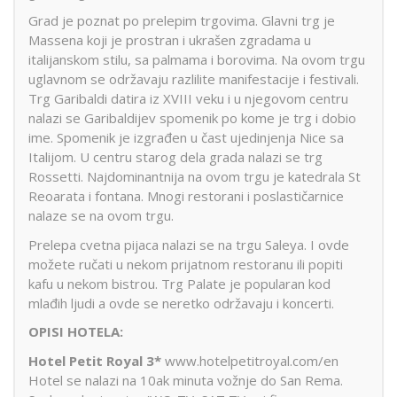
Grad je poznat po prelepim trgovima. Glavni trg je
Massena koji je prostran i ukrašen zgradama u
italijanskom stilu, sa palmama i borovima. Na ovom trgu
uglavnom se održavaju razlilite manifestacije i festivali.
Trg Garibaldi datira iz XVIII veku i u njegovom centru
nalazi se Garibaldijev spomenik po kome je trg i dobio
ime. Spomenik je izgrađen u čast ujedinjenja Nice sa
Italijom. U centru starog dela grada nalazi se trg
Rossetti. Najdominantnija na ovom trgu je katedrala St
Reoarata i fontana. Mnogi restorani i poslastičarnice
nalaze se na ovom trgu.
Prelepa cvetna pijaca nalazi se na trgu Saleya. I ovde
možete ručati u nekom prijatnom restoranu ili popiti
kafu u nekom bistrou. Trg Palate je popularan kod
mlađih ljudi a ovde se neretko održavaju i koncerti.
OPISI HOTELA:
Hotel Petit Royal 3*
www.hotelpetitroyal.com/en
Hotel se nalazi na 10ak minuta vožnje do San Rema.