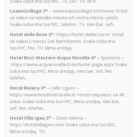
Svaka soba ima tus/WC, TV, SAT TV, wi fi..
Loano2village 3*
– www.loano2village.it/it/home Hotel
se nalazi na nekoliko minuta od centra mesta i plaže.
Svaka soba ima tus/WC, telefon, TV, mini bar, wifi..
Hotel delle Rose 3*-
https://hotel-dellerose.it/ Hotel
se nalazi u mestu San Bartolomeo. Svaka soba ima
tus/WC, fen, TV, klima uredjaj..
Hotel Best Western Acqua Novella 4* –
Spotorno
–
https://www.acquanovella.it/en/home-page.aspx Svaka
soba ima tus/WC, klima uredjaj, mini bar, sef, fen,
telefon…
Hotel Riviera 3* –
Celle Ligure –
https://www.hotelrivieracelle.it/ Hotel raspolaze sa 48
soba. Svaka soba ima tus/WC, klima uredjaj, mini bar,
sef, fen, telefon…
Hotel Villa Igea 3* –
Diano Marina –
https://hotelvillaigea.com/ Svaka soba ima tus/WC,
klima uredjaj, TV.