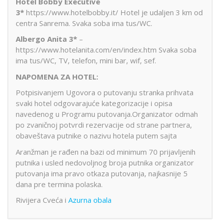
Hotel Bobby Executive
3*
https://www.hotelbobby.it/ Hotel je udaljen 3 km od
centra Sanrema. Svaka soba ima tus/WC.
Albergo Anita 3*
–
https://www.hotelanita.com/en/index.htm Svaka soba
ima tus/WC, TV, telefon, mini bar, wif, sef.
NAPOMENA ZA HOTEL:
Potpisivanjem Ugovora o putovanju stranka prihvata
svaki hotel odgovarajuće kategorizacije i opisa
navedenog u Programu putovanja.Organizator odmah
po zvaničnoj potvrdi rezervacije od strane partnera,
obaveštava putnike o nazivu hotela putem sajta
Aranžman je rađen na bazi od minimum 70 prijavljenih
putnika i usled nedovoljnog broja putnika organizator
putovanja ima pravo otkaza putovanja, najkasnije 5
dana pre termina polaska.
Rivijera Cveća i
Azurna obala