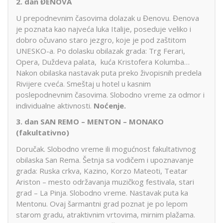
2. dan ĐENOVA
U prepodnevnim časovima dolazak u Đenovu. Đenova
je poznata kao najveća luka Italije, poseduje veliko i
dobro očuvano staro jezgro, koje je pod zaštitom
UNESKO-a. Po dolasku obilazak grada: Trg Ferari,
Opera, Duždeva palata, kuća Kristofera Kolumba…
Nakon obilaska nastavak puta preko živopisnih predela
Rivijere cveća. Smeštaj u hotel u kasnim
poslepodnevnim časovima. Slobodno vreme za odmor i
individualne aktivnosti.
Noćenje.
3. dan SAN REMO – MENTON – MONAKO
(fakultativno)
Doručak. Slobodno vreme ili mogućnost fakultativnog
obilaska San Rema. Šetnja sa vodičem i upoznavanje
grada: Ruska crkva, Kazino, Korzo Mateoti, Teatar
Ariston – mesto održavanja muzičkog festivala, stari
grad – La Pinja. Slobodno vreme. Nastavak puta ka
Mentonu. Ovaj šarmantni grad poznat je po lepom
starom gradu, atraktivnim vrtovima, mirnim plažama.