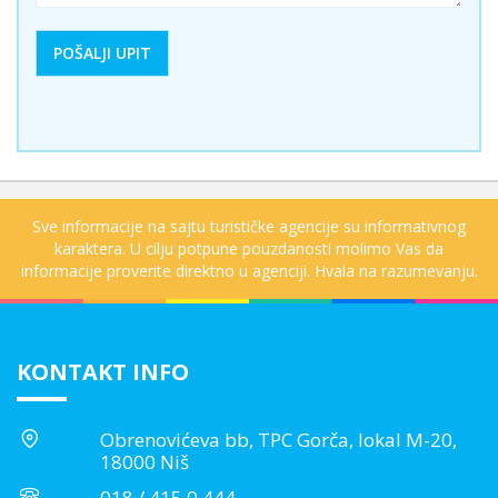
Sve informacije na sajtu turističke agencije su informativnog
karaktera. U cilju potpune pouzdanosti molimo Vas da
informacije proverite direktno u agenciji. Hvala na razumevanju.
KONTAKT INFO
Obrenovićeva bb, TPC Gorča, lokal M-20,
18000 Niš
018 / 415 0 444