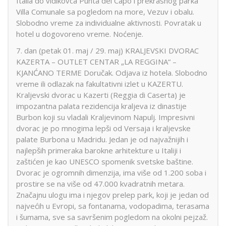
Italia do vidikovca Punta del Capo i prekrasnog parka
Villa Comunale sa pogledom na more, Vezuv i obalu.
Slobodno vreme za individualne aktivnosti. Povratak u
hotel u dogovoreno vreme. Noćenje.
7. dan (petak 01. maj / 29. maj) KRALJEVSKI DVORAC
KAZERTA – OUTLET CENTAR „LA REGGINA“ –
KJANĆANO TERME Doručak. Odjava iz hotela. Slobodno
vreme ili odlazak na fakultativni izlet u KAZERTU.
Kraljevski dvorac u Kazerti (Reggia di Caserta) je
impozantna palata rezidencija kraljeva iz dinastije
Burbon koji su vladali Kraljevinom Napulj. Impresivni
dvorac je po mnogima lepši od Versaja i kraljevske
palate Burbona u Madridu. Jedan je od najvažnijih i
najlepših primeraka barokne arhitekture u Italiji i
zaštićen je kao UNESCO spomenik svetske baštine.
Dvorac je ogromnih dimenzija, ima više od 1.200 soba i
prostire se na više od 47.000 kvadratnih metara.
Značajnu ulogu ima i njegov prelep park, koji je jedan od
najvećih u Evropi, sa fontanama, vodopadima, terasama
i šumama, sve sa savršenim pogledom na okolni pejzaž.