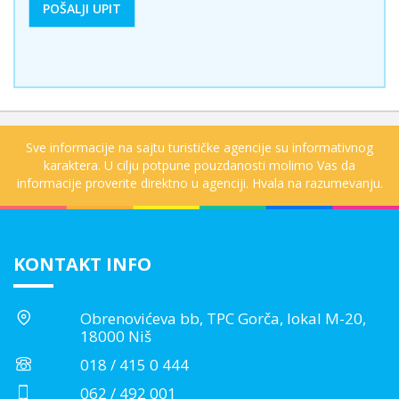
Sve informacije na sajtu turističke agencije su informativnog
karaktera. U cilju potpune pouzdanosti molimo Vas da
informacije proverite direktno u agenciji. Hvala na razumevanju.
KONTAKT INFO
Obrenovićeva bb, TPC Gorča, lokal M-20,
18000 Niš
018 / 415 0 444
062 / 492 001