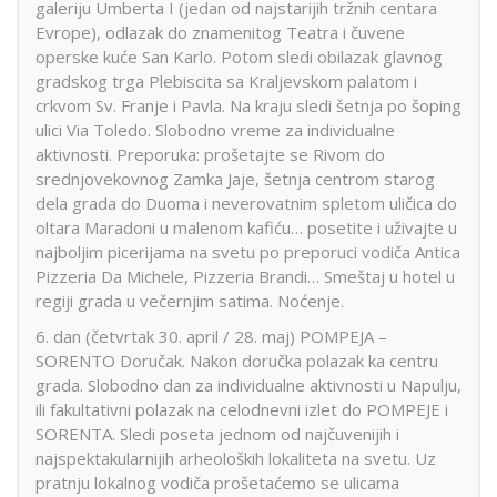
galeriju Umberta I (jedan od najstarijih tržnih centara
Evrope), odlazak do znamenitog Teatra i čuvene
operske kuće San Karlo. Potom sledi obilazak glavnog
gradskog trga Plebiscita sa Kraljevskom palatom i
crkvom Sv. Franje i Pavla. Na kraju sledi šetnja po šoping
ulici Via Toledo. Slobodno vreme za individualne
aktivnosti. Preporuka: prošetajte se Rivom do
srednjovekovnog Zamka Jaje, šetnja centrom starog
dela grada do Duoma i neverovatnim spletom uličica do
oltara Maradoni u malenom kafiću… posetite i uživajte u
najboljim picerijama na svetu po preporuci vodiča Antica
Pizzeria Da Michele, Pizzeria Brandi… Smeštaj u hotel u
regiji grada u večernjim satima. Noćenje.
6. dan (četvrtak 30. april / 28. maj) POMPEJA –
SORENTO Doručak. Nakon doručka polazak ka centru
grada. Slobodno dan za individualne aktivnosti u Napulju,
ili fakultativni polazak na celodnevni izlet do POMPEJE i
SORENTA. Sledi poseta jednom od najčuvenijih i
najspektakularnijih arheoloških lokaliteta na svetu. Uz
pratnju lokalnog vodiča prošetaćemo se ulicama