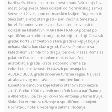
bazilika Sv. Nikole, centralno mesto hodočašća koja čuva
mošti ovog sveca. Sledi odlazak do Normanskog zamka
Svevo iz 12. veka pod normanskim kraljem Rogerom II.
Sledi šetnja kroz stari grad – Bari Vecchia. Smeštaj u
hotel. Slobodno vreme za individualne aktivnosti ili
odlazak na fakultativni MARTINA FRANKA poznat po
specifičnoj arhitekturi, bogatoj istoriji i tradiciji. Obilazak
grada: Porta Sant’Antonio stara gradska kapija koja je
nekada služila kao ulaz u grad, Piazza Plebiscito sa
katedralom San Martino dragulj baroka, Piazza Roma sa
palatom Ducale – simbolom moći nekadašnje
aristokratije grada. Kraće slobodno vreme za
individualne aktivnosti. Nastavak putovanja ka
ALBEROBELU, gradu sinonimu turizma regije. Najveća
atrakcija ovog mestašca su neodoljive kućice sa
kupastom osnovom koje lokalno stanovništvo naziva
„truli“. Preko 1000 ovakvih neobičnih kućica načičkano je
u Alberobelu, pa čak je i crkva Sv. Antonija u formi trulija.
Slobodno vreme za uživanje u specifičnom ambijentu.
Povratak u hotel u večernjim satima. Noćenje.