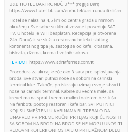
B&B HOTEL BARI RONDÒ 3*** (regija Bari)
https://www.hotel-bb.com/en/hotel/bari-rondo ili sličan
Hotel se nalazi na 4,5 km od centra grada u mirnom
okruženju. Sve sobe su klimatizovane i poseduju SAT
TV. U hotelu je WiFi besplatan. Recepcija je otvorena
24h. Doručak se služi u restoranu hotela i slatkog
kontinentalnog tipa je, sastoji se od kafe, kroasana,
biskvita, džema, krema I voćnih sokova.
FERIBOT
https://www.adriaferries.com/it
Procedura za ukrcaj kreće oko 3 sata pre isplovljavanja
broda. Sve stvari putnici nose sa sobom na carinski
terminal luke. Takođe, po iskrcaju uzimaju svoje stvari i
nose na carinski terminal. Kabine su veoma male, sa
krevetima na sprat i veoma malim toaletom bez tuša.
Na feribotu postoji restoran i kafe bar. SVI PUTNICI
KOJI SU SMEŠTENI U KABINAMA BI TREBALO DA
UNAPRED PRIPREME RUČNI PRTLJAG KOJI ĆE NOSITI
SA SOBOM NA BROD! NA BROD SE NE MOGU UNOSITI
REDOVNI KOFERI! ONI OSTAJU U PRTLJAŽNOM DELU