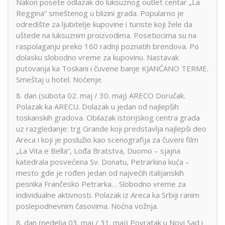
Nakon posete odlazak do luksuznog outlet centar „La
Reggina“ smeštenog u blizini grada. Popularno je
odredište za ljubitelje kupovine i turiste koji žele da
uštede na luksuznim proizvodima. Posetiocima su na
raspolaganju preko 160 radnji poznatih brendova. Po
dolasku slobodno vreme za kupovinu. Nastavak
putovanja ka Toskani i čuvene banje KJANĆANO TERME.
Smeštaj u hotel. Noćenje.
8. dan (subota 02. maj / 30. maj) ARECO Doručak.
Polazak ka ARECU. Dolazak u jedan od najlepših
toskanskih gradova. Obilazak istorijskog centra grada
uz razgledanje: trg Grande koji predstavlja najlepši deo
Areca i koji je poslužio kao scenografija za čuveni film
„La Vita e Bella“, Lođa Bratstva, Duomo – sjajna
katedrala posvećena Sv. Donatu, Petrarkina kuća –
mesto gde je rođen jedan od najvećih italijanskih
pesnika Frančesko Petrarka… Slobodno vreme za
individualne aktivnosti. Polazak iz Areca ka Srbiji ranim
poslepodnevnim časovima. Noćna vožnja.
8. dan (nedelja 03. maj / 31. maj) Povratak u Novi Sad i