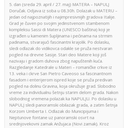
5. dan (sreda 29. april / 27. maj) MATERA – NAPULJ
Doručak. Odjava iz soba u 08.30h. Dolazak u MATERU –
jedan od najpoznatijih i najimpresivnijih gradova Italije.
Grad je čuven po svojim jedinstvenom stambenom
kompleksu Sassi di Matera (UNESCO baština) koji je
izgrađen u kamenim šupljinama i pećinama na strmim
padinama, stvarajući fascinantni krajolik. Po dolasku,
sledi odlazak do vidikovca odakle se pruža nestvaran
pogled na drevne Sasije. Stari deo Matere koji još
nazivaju i gradom duhova zbog napuštenih kuća.
Razgledanje Katedrale u Materi – romaničke crkve iz
13. veka i ckrve San Pietro Caveoso sa fascinantnom
fasadom i enterijerom ispred koje se pruža predivan
pogled na dolinu Gravina, koja okružuje grad. Slobodno
vreme za individualnu šetnju starim delom grada. Nakon
slobodnog vremena polazak ka NAPULJU. Po dolasku u
NAPULJ sledi panoramski obilazak grada, a zatim šetnja
Korzom Umberta I. Odlazak do Municipijuma i
Neptunove fontane uz panoramski osvrt na
srednjovekovni zamak Anžujaca (Novi zamak). Kroz