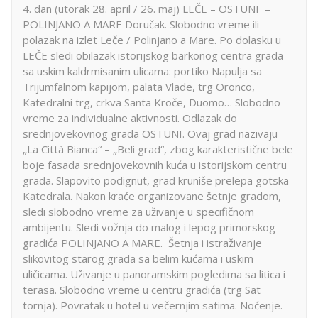
4. dan (utorak 28. april / 26. maj) LEČE – OSTUNI –
POLINJANO A MARE Doručak. Slobodno vreme ili
polazak na izlet Leče / Polinjano a Mare. Po dolasku u
LEČE sledi obilazak istorijskog barkonog centra grada
sa uskim kaldrmisanim ulicama: portiko Napulja sa
Trijumfalnom kapijom, palata Vlade, trg Oronco,
Katedralni trg, crkva Santa Kroče, Duomo… Slobodno
vreme za individualne aktivnosti. Odlazak do
srednjovekovnog grada OSTUNI. Ovaj grad nazivaju
„La Città Bianca“ – „Beli grad“, zbog karakteristične bele
boje fasada srednjovekovnih kuća u istorijskom centru
grada. Slapovito podignut, grad kruniše prelepa gotska
Katedrala. Nakon kraće organizovane šetnje gradom,
sledi slobodno vreme za uživanje u specifičnom
ambijentu. Sledi vožnja do malog i lepog primorskog
gradića POLINJANO A MARE. Šetnja i istraživanje
slikovitog starog grada sa belim kućama i uskim
uličicama. Uživanje u panoramskim pogledima sa litica i
terasa. Slobodno vreme u centru gradića (trg Sat
tornja). Povratak u hotel u večernjim satima. Noćenje.