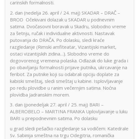
carinskih formalnosti.
2. dan (nedelja 26. april / 24. maj) SKADAR – DRAČ –
BROD Očekivani dolazak u SKADAR u podnevnim
satima. Dvočasovni boravak u Skadru, slobodno vreme
za šetnju, ručak i individualne aktivnosti. Nastavak
putovanja do DRAČA. Po dolasku, sledi kraće
razgledanje (Rimski amfiteatar, Vizantijski market,
ostaci vizantijskih zidina…). Slobodno vreme do
dogovorenog vremena polaska. Odlazak do luke grada i
po obavljanju formalnosti prijave putnika, ukrcavanje na
feribot. Za putnike koji su odabrali opciju doplate za
kabiski smeštaj, sledi smeštaj u kabine. Isplovljavanje
po redu plovidbe u ranim večernjim satima. Noćna
plovidba Jadranskim morem.
3. dan (ponedeljak 27. april / 25. maj) BARI –
ALBEROBELO – MARTINA FRANKA Uplovljavanje u luku
BARI u prepodnevnim satima. Po dolasku
u grad sledi pešačko razgledanje sa vodičem: Katedrale
Sv. Sabinija smeštna na trgu Odegitria, romanička