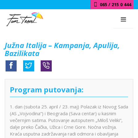
065 / 215 0 444
018 / 415 0 444
Južna Italija – Kampanja, Apulija,
Bazilikata
Program putovanja:
1. dan (subota 25. april / 23. maj) Polazak iz Novog Sada
(AS „Vojvodina“) i Beograda (Sava centar) u kasnim
večernjim satima. Putovanje autoputem „Miloš Veliki“,
dalje preko Čačka, Užica i Crne Gore. Noćna vožnja.
Kraća usputna zadržavanja radi odmora i obavljanja