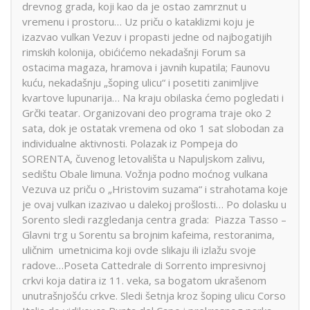
drevnog grada, koji kao da je ostao zamrznut u
vremenu i prostoru… Uz priču o kataklizmi koju je
izazvao vulkan Vezuv i propasti jedne od najbogatijih
rimskih kolonija, obićićemo nekadašnji Forum sa
ostacima magaza, hramova i javnih kupatila; Faunovu
kuću, nekadašnju „šoping ulicu“ i posetiti zanimljive
kvartove lupunarija… Na kraju obilaska ćemo pogledati i
Grčki teatar. Organizovani deo programa traje oko 2
sata, dok je ostatak vremena od oko 1 sat slobodan za
individualne aktivnosti. Polazak iz Pompeja do
SORENTA, čuvenog letovališta u Napuljskom zalivu,
sedištu Obale limuna. Vožnja podno moćnog vulkana
Vezuva uz priču o „Hristovim suzama“ i strahotama koje
je ovaj vulkan izazivao u dalekoj prošlosti… Po dolasku u
Sorento sledi razgledanja centra grada: Piazza Tasso –
Glavni trg u Sorentu sa brojnim kafeima, restoranima,
uličnim umetnicima koji ovde slikaju ili izlažu svoje
radove…Poseta Cattedrale di Sorrento impresivnoj
crkvi koja datira iz 11. veka, sa bogatom ukrašenom
unutrašnjošću crkve. Sledi šetnja kroz šoping ulicu Corso