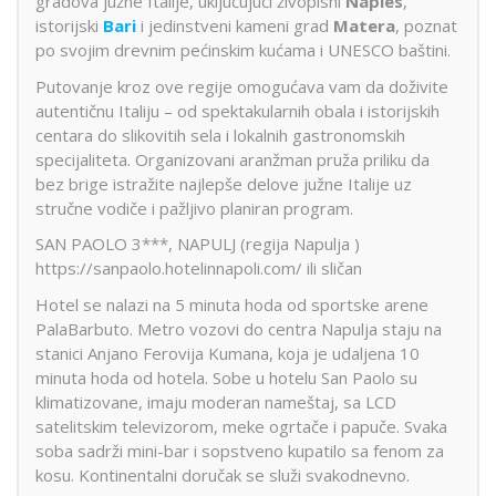
gradova južne Italije, uključujući živopisni
Naples
,
istorijski
Bari
i jedinstveni kameni grad
Matera
, poznat
po svojim drevnim pećinskim kućama i UNESCO baštini.
Putovanje kroz ove regije omogućava vam da doživite
autentičnu Italiju – od spektakularnih obala i istorijskih
centara do slikovitih sela i lokalnih gastronomskih
specijaliteta. Organizovani aranžman pruža priliku da
bez brige istražite najlepše delove južne Italije uz
stručne vodiče i pažljivo planiran program.
SAN PAOLO 3***, NAPULJ (regija Napulja )
https://sanpaolo.hotelinnapoli.com/ ili sličan
Hotel se nalazi na 5 minuta hoda od sportske arene
PalaBarbuto. Metro vozovi do centra Napulja staju na
stanici Anjano Ferovija Kumana, koja je udaljena 10
minuta hoda od hotela. Sobe u hotelu San Paolo su
klimatizovane, imaju moderan nameštaj, sa LCD
satelitskim televizorom, meke ogrtače i papuče. Svaka
soba sadrži mini-bar i sopstveno kupatilo sa fenom za
kosu. Kontinentalni doručak se služi svakodnevno.