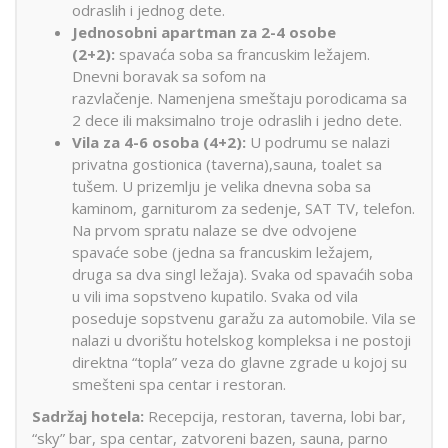
odraslih i jednog dete.
Jednosobni apartman za 2-4 osobe
(2+2):
spavaća soba sa francuskim ležajem.
Dnevni boravak sa sofom na
razvlačenje. Namenjena smeštaju porodicama sa
2 dece ili maksimalno troje odraslih i jedno dete.
Vila za 4-6 osoba (4+2):
U podrumu se nalazi
privatna gostionica (taverna),sauna, toalet sa
tušem. U prizemlju je velika dnevna soba sa
kaminom, garniturom za sedenje, SAT TV, telefon.
Na prvom spratu nalaze se dve odvojene
spavaće sobe (jedna sa francuskim ležajem,
druga sa dva singl ležaja). Svaka od spavaćih soba
u vili ima sopstveno kupatilo. Svaka od vila
poseduje sopstvenu garažu za automobile. Vila se
nalazi u dvorištu hotelskog kompleksa i ne postoji
direktna “topla” veza do glavne zgrade u kojoj su
smešteni spa centar i restoran.
Sadržaj hotela:
Recepcija, restoran, taverna, lobi bar,
“sky” bar, spa centar, zatvoreni bazen, sauna, parno