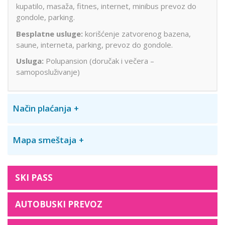
kupatilo, masaža, fitnes, internet, minibus prevoz do
gondole, parking.
Besplatne usluge:
korišćenje zatvorenog bazena,
saune, interneta, parking, prevoz do gondole.
Usluga:
Polupansion (doručak i večera –
samoposluživanje)
Način plaćanja
Mapa smeštaja
SKI PASS
AUTOBUSKI PREVOZ