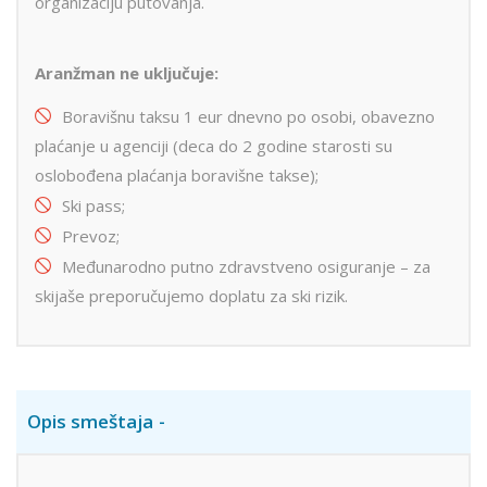
organizaciju putovanja.
Aranžman ne uključuje:
Boravišnu taksu 1 eur dnevno po osobi, obavezno
plaćanje u agenciji (deca do 2 godine starosti su
oslobođena plaćanja boravišne takse);
Ski pass;
Prevoz;
Međunarodno putno zdravstveno osiguranje – za
skijaše preporučujemo doplatu za ski rizik.
Opis smeštaja