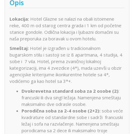
Opis
Lokacija:
Hotel Glazne se nalazi na obali istoimene
reke, 400 m od starog centra grada i 1 km od početne
stanice gondole. Odlična lokacija i ljubazni domaćini su
naša preporuka za boravak u ovom hotelu.
Smeštaj:
Hotel je izgrađen u tradicionalnom
bugarskom stilu i sastoji se iz 8 apartmana, 4 studija, 4
sobe i 7 vila. Hotel, prema zvaničnoj lokalnoj
kategorizaciji, ima 4 zvezdice (4*), mada uzevši u obzir
agencijske kriterijume ikonkurentne hotele sa 4*,
vodićemo ga kao hotel sa 3*+.
Dvokrevetna standard soba za 2 osobe (2)
:
francuski ili dva singl ležaja. Namenjena smeštaju
maksimalno dve odrasle osobe.
Porodična soba za 2-4 osobe (2+2):
soba veće
kvadrature od standardne sobe i sadrži francuski
ležaj i sofa na razvlačenje. Namenjena smeštaju
porodicama sa 2 dece ili maksimalno troje