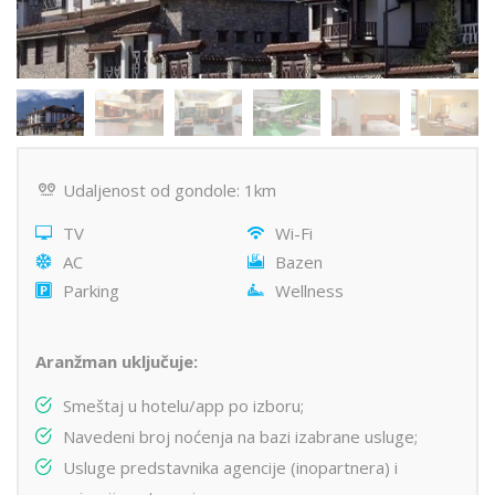
Udaljenost od gondole: 1km
TV
Wi-Fi
AC
Bazen
Parking
Wellness
Aranžman uključuje:
Smeštaj u hotelu/app po izboru;
Navedeni broj noćenja na bazi izabrane usluge;
Usluge predstavnika agencije (inopartnera) i