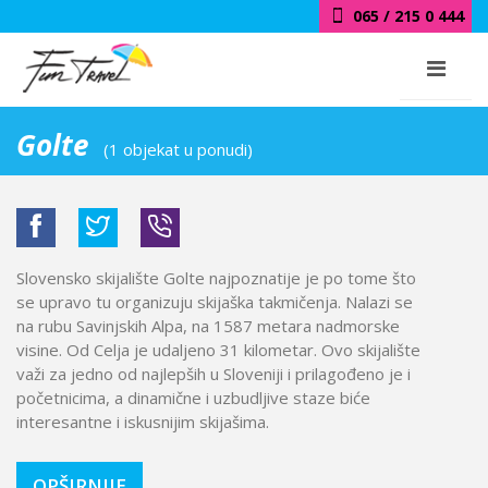
065 / 215 0 444
Golte
(1 objekat u ponudi)
Slovensko skijalište Golte najpoznatije je po tome što
se upravo tu organizuju skijaška takmičenja. Nalazi se
na rubu Savinjskih Alpa, na 1587 metara nadmorske
visine. Od Celja je udaljeno 31 kilometar. Ovo skijalište
važi za jedno od najlepših u Sloveniji i prilagođeno je i
početnicima, a dinamične i uzbudljive staze biće
interesantne i iskusnijim skijašima.
OPŠIRNIJE