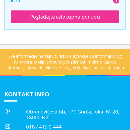
1
BLED
Pogledajte celokupnu ponudu
Sve informacije na sajtu turističke agencije su informativnog
karaktera. U cilju potpune pouzdanosti molimo Vas da
informacije proverite direktno u agenciji. Hvala na razumevanju.
KONTAKT INFO
Obrenovićeva bb, TPC Gorča, lokal M-20,
18000 Niš
018 / 415 0 444