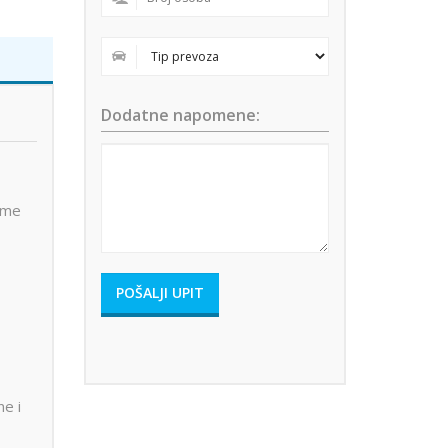
Dodatne napomene:
kome
ne i