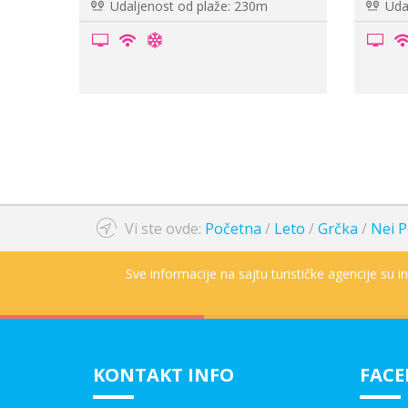
Udaljenost od plaže: 50m
Udal
Vi ste ovde:
Početna
/
Leto
/
Grčka
/
Nei P
Sve informacije na sajtu turističke agencije su 
KONTAKT INFO
FAC