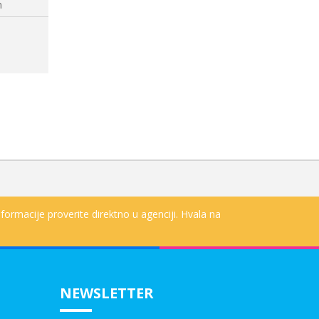
m
formacije proverite direktno u agenciji. Hvala na
NEWSLETTER