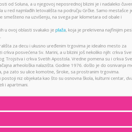
sti od Soluna, a u njegovoj neposrednoj blizini je i nadaleko čuve
da u red najmlađih letovališta na području Grčke. Samo mestašce j
je smešteno na uzvišenju, na svega par kilometara od obale i
ih u ovoj oblasti svakako je
plaža
, koja je prekrivena najfinijim pe
.
rališta za decu i ukusno uređenim trgovima je idealno mesto za
 crkva posvećena Sv. Marini, a u blizini još nekoliko njih: crkva Sv
tog Trojstva i crkva Svetih Apostola. Vredne pomena su i crkva Sv
 značajna arheološka nalazišta. Godine 1976. došlo je do osnivanja 
a, pa zato su ulice komotne, široke, sa prostranim trgovima.
postoji niz objekata kao što su osnovna škola, kulturni centar, dv
li i apartmani.