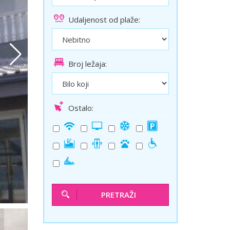
ini
Solun polazak iz Niša
Udaljenost od plaže:
Temišvar polazak iz Niša
Broj ležaja:
Ostalo:
PRETRAŽI