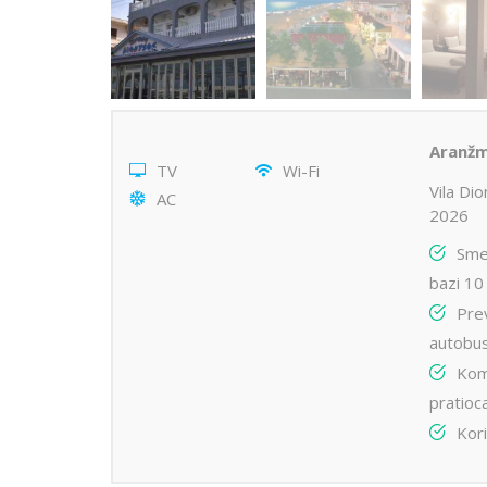
Aranžm
TV
Wi-Fi
Vila Di
AC
2026
Sme
bazi 10
Pre
autobu
Kom
pratioc
Kori