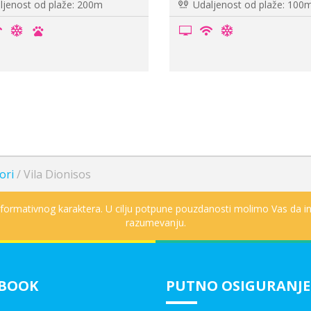
jenost od plaže: 100m
Udaljenost od plaže: 160
ori
/
Vila Dionisos
informativnog karaktera. U cilju potpune pouzdanosti molimo Vas da in
razumevanju.
EBOOK
PUTNO OSIGURANJE