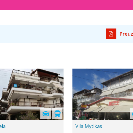
Preuz
-5%
Theodoros
Vila Patrik i Natali