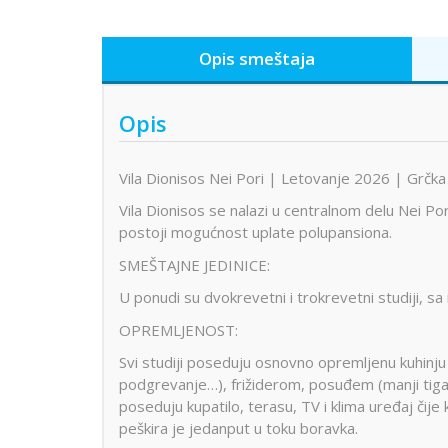
Opis smeštaja
Opis
Vila Dionisos Nei Pori | Letovanje 2026 | Grčk
Vila Dionisos se nalazi u centralnom delu Nei Pori
postoji mogućnost uplate polupansiona.
SMEŠTAJNE JEDINICE:
U ponudi su dvokrevetni i trokrevetni studiji, s
OPREMLJENOST:
Svi studiji poseduju osnovno opremljenu kuhinj
podgrevanje…), frižiderom, posuđem (manji tiga
poseduju kupatilo, terasu, TV i klima uređaj čij
peškira je jedanput u toku boravka.