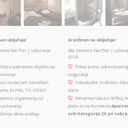
an uključuje:
Aranžman ne uključuje:
onisos Nei Pori | Letovanje
Vila Dionisos Nei Pori | Letov
2026
štaj u izabranom objektu na
Polisu putno-zdravstveno
 noćenja
osiguranja
voz modernim turističkim
Individualne troškove i faku
sima, KLIMA, TV, VIDEO
izlete
pletnu organizaciju uz
Klimatska taksa u Grčkoj, k
a putovanja
plaća se na licu mesta.
Apartm
svih kategorija 2€ po sobi p
šćenje klima uređaja