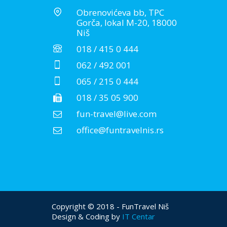
Obrenovićeva bb, TPC
Gorča, lokal M-20, 18000
Niš
018 / 415 0 444
062 / 492 001
065 / 215 0 444
018 / 35 05 900
fun-travel@live.com
office@funtravelnis.rs
Copyright © 2018 - FunTravel Niš
Design & Coding by
IT Centar