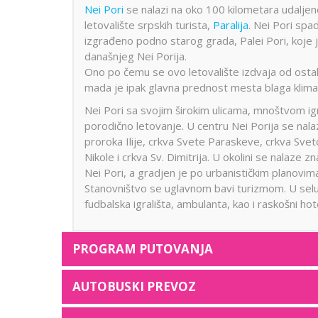
Nei Pori
se nalazi na oko 100 kilometara udaljeno
letovalište srpskih turista,
Paralija
. Nei Pori spa
izgrađeno podno starog grada, Palei Pori, koje 
današnjeg Nei Porija.
Ono po čemu se ovo letovalište izdvaja od ostal
mada je ipak glavna prednost mesta blaga klima
Nei Pori sa svojim širokim ulicama, mnoštvom ig
porodično letovanje. U centru Nei Porija se nalazi
proroka Ilije, crkva Svete Paraskeve, crkva Sve
Nikole i crkva Sv. Dimitrija. U okolini se nalaze
Nei Pori, a gradjen je po urbanističkim planovim
Stanovništvo se uglavnom bavi turizmom. U selu 
fudbalska igrališta, ambulanta, kao i raskošni hote
PROGRAM PUTOVANJA
AUTOBUSKI PREVOZ