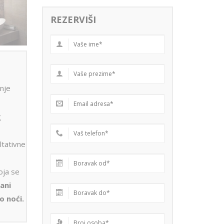
REZERVIŠI
anje
g
ltativne
oja se
ani
o noći.