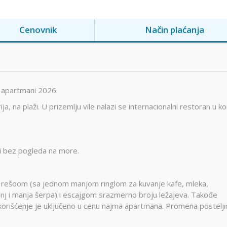
Cenovnik
Način plaćanja
a apartmani 2026
ja, na plaži. U prizemlju vile nalazi se internacionalni restoran u 
a i bez pogleda na more.
u rešoom (sa jednom manjom ringlom za kuvanje kafe, mleka,
nj i manja šerpa) i escajgom srazmerno broju ležajeva. Takođe
e korišćenje je uključeno u cenu najma apartmana. Promena postelji