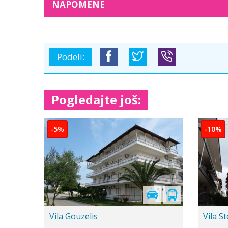
NAPOMENE
Podeli:
Pogledajte još:
-20%
duplex
Vila Rania
Vila 