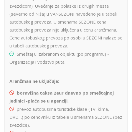
zvezdicom). Uvećanje za polaske iz drugih mesta
(severno od Niša) u VANSEZONI navedeno je u tabeli
autobuskog prevoza. U smenama SEZONE cena
autobuskog prevoza nije uključena u cenu aranžmana.
Cene autobuskog prevoza po osobi u SEZONI nalaze se
u tabeli autobuskog prevoza.
Smeštaj u izabranom objektu (po programu) –
Organizacija i vođstvo puta.
Aranžman ne uključuje:
boravišna taksa 2eur dnevno po smeštajnoj
jedinici -pla
ć
a se u agenciji,
prevoz autobusima turisticke klase (TV, klima,
DVD…) po cenovniku iz tabele u smenama SEZONE (bez
zvezdice),