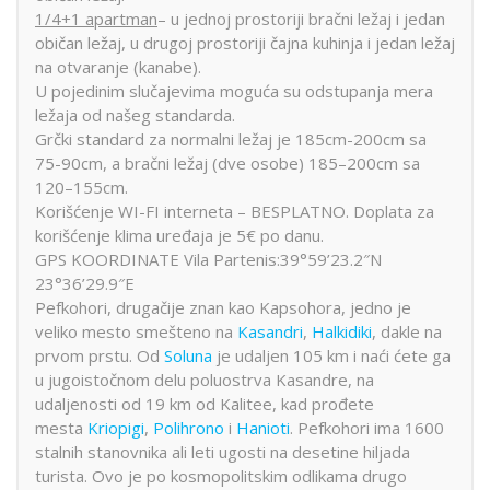
1/4+1 apartman
– u jednoj prostoriji bračni ležaj i jedan
običan ležaj, u drugoj prostoriji čajna kuhinja i jedan ležaj
na otvaranje (kanabe).
U pojedinim slučajevima moguća su odstupanja mera
ležaja od našeg standarda.
Grčki standard za normalni ležaj je 185cm-200cm sa
75-90cm, a bračni ležaj (dve osobe) 185–200cm sa
120–155cm.
Korišćenje WI-FI interneta – BESPLATNO. Doplata za
korišćenje klima uređaja je 5€ po danu.
GPS KOORDINATE Vila Partenis:39°59’23.2″N
23°36’29.9″E
Pefkohori, drugačije znan kao Kapsohora, jedno je
veliko mesto smešteno na
Kasandri
,
Halkidiki
, dakle na
prvom prstu. Od
Soluna
je udaljen 105 km i naći ćete ga
u jugoistočnom delu poluostrva Kasandre, na
udaljenosti od 19 km od Kalitee, kad prođete
mesta
Kriopigi
,
Polihrono
i
Hanioti
. Pefkohori ima 1600
stalnih stanovnika ali leti ugosti na desetine hiljada
turista. Ovo je po kosmopolitskim odlikama drugo