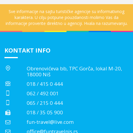
Sve informacije na sajtu turističke agencije su informativnog
karaktera. U cilju potpune pouzdanosti molimo Vas da
informacije proverite direktno u agenciji. Hvala na razumevanju.
KONTAKT INFO
Obrenovićeva bb, TPC Gorča, lokal M-20,
18000 Niš
018 / 415 0 444
062 / 492 001
065 / 215 0 444
018 / 35 05 900
fun-travel@live.com
office@funtravelnis.rs