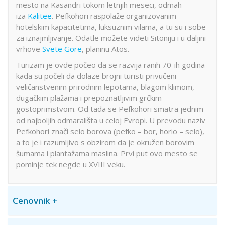
mesto na Kasandri tokom letnjih meseci, odmah
iza
Kalitee
. Pefkohori raspolaže organizovanim
hotelskim kapacitetima, luksuznim vilama, a tu su i sobe
za iznajmljivanje. Odatle možete videti Sitoniju i u daljini
vrhove
Svete Gore
, planinu Atos.
Turizam je ovde počeo da se razvija ranih 70-ih godina
kada su počeli da dolaze brojni turisti privučeni
veličanstvenim prirodnim lepotama, blagom klimom,
dugačkim plažama i prepoznatljivim grčkim
gostoprimstvom. Od tada se Pefkohori smatra jednim
od najboljih odmarališta u celoj Evropi. U prevodu naziv
Pefkohori znači selo borova (pefko – bor, horio – selo),
a to je i razumljivo s obzirom da je okružen borovim
šumama i plantažama maslina. Prvi put ovo mesto se
pominje tek negde u XVIII veku.
Cenovnik