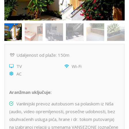
Udaljenost od plaže: 150m
TV
Wi-Fi
AC
Aranžman uključuje:
Vanlinijski prevoz autobusom sa polaskom iz Niša
(audio, video opremljenosti, prosečne udobnosti, bez
obuhvaćenih usluga pića, hrane i dr. tokom putovanja)
na izabranoj relaciji u smenama VANSEZONE (označene