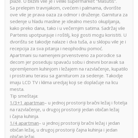
plaže. U blizini vile je i veliki supermarket “Masutis”.
Sa prelepim travnjakom, cvećem i palmama, dvorište
ove vile je prava oaza za odmor i druženje. Garnitura za
sedenje u hladu masline je idealno mesto okupljanja,
kako preko dana, tako i u večernjim satima. Sadržaj vile
Partenis upotpunjuje i roštilj, koji gosti mogu koristiti. U
dvorištu se takodje nalaze i dva tuša, a u sklopu vile je i
recepcija za sva pitanja i neophodnu pomoć.
Apartmani su namenjeni prvenstveno za porodice sa
decom jer poseduju spavaću sobu i dnevni boravak sa
opremljenom kuhinjom i ležajem na razvlačenje, kupatilo
i prostranu terasu sa garniturom za sedenje. Takodje
imaju LCD TV i klima uredjaj koji se doplaćuje na licu
mesta.
Tip smeštaja:
1/3+1 apartman
– u jednoj prostoriji bračni ležaj i fotelja
na razvlačenje, u drugoj prostoriji jedan običan ležaj
i čajna kuhinja.
1/4 apartman
– u jednoj prostoriji bračni ležaj i jedan
običan ležaj, u drugoj prostoriji čajna kuhinja i jedan
običan ležaj.