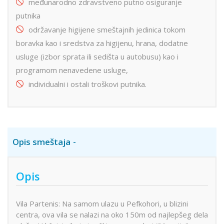
međunarodno zdravstveno putno osiguranje
putnika
održavanje higijene smeštajnih jedinica tokom
boravka kao i sredstva za higijenu, hrana, dodatne
usluge (izbor sprata ili sedišta u autobusu) kao i
programom nenavedene usluge,
individualni i ostali troškovi putnika.
Opis smeštaja
Opis
Vila Partenis: Na samom ulazu u Pefkohori, u blizini
centra, ova vila se nalazi na oko 150m od najlepšeg dela