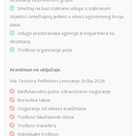
Smeštaj na bazi izabrane usluge u izabranom
objektu i smeštajnoj jedinici u okviru ugovorenog broja
dana.
Usluge predstavnika agencije ili inopartnera na
destinaciji.
Troškovi organizacije puta.
Aranžman ne uključuje:
Vila Teodora Pefhohori Letovanje Grčka 2026
Međunarodno putno zdravstveno osiguranje
Boravišna taksa
Osiguranje od otkaza aranžmana.
Troškovi fakultativnih izleta.
Troškovi transfera.
Individualni troškovi.