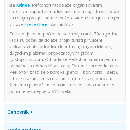
iza
Kalitee
. Pefkohori raspolaže organizovanim
hotelskim kapacitetima, luksuznim vilama, a tu su i sobe
za iznajmljivanje. Odatle možete videti Sitoniju i u daljini
vrhove
Svete Gore
, planinu Atos.
Turizam je ovde počeo da se razvija ranih 70-ih godina
kada su počeli da dolaze brojni turisti privučeni
veličanstvenim prirodnim lepotama, blagom klimom,
dugačkim plažama i prepoznatljivim grčkim
gostoprimstvom. Od tada se Pefkohori smatra jednim
od najboljih odmarališta u celoj Evropi. U prevodu naziv
Pefkohori znači selo borova (pefko – bor, horio – selo),
a to je i razumljivo s obzirom da je okružen borovim
šumama i plantažama maslina. Prvi put ovo mesto se
pominje tek negde u XVIII veku.
Cenovnik