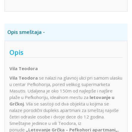
Opis smeštaja
Opis
Vila Teodora
Vila Teodora
se nalazi na glavnoj ulici pri samom ulasku
u centar Pefkohorija, pored velikog supermarketa
Masutis. Udaljena je oko 150m od najlepše i najšire
plaže u Pefkohoriju, idealnom mestu za
letovanje u
Grčkoj
. Vila se sastoji od dva objekta u kojima se
nalaze porodični dupleks apartmani za smeštaj najviše
četiri odrasle osobe i dvoje dece do 12 godina.
Smeštajne jedinice u vili Teodora, iz
ponude
„
Letovanje Grčka – Pefkohori apartmani
„
,