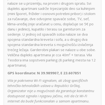
nalaze se u prizemlju, na prvom i drugom spratu. Svi
dupleks apartmani sadrže trpezarijski deo sa kuhinjom
(mini šporet, frižider i osnovni potrebni pribor) i stolom
za ručavanje, dve odvojene spavaće sobe, TV, sef,
klima-uređaj (nije uračunat u cenu, doplaćuje se 5
€
po
danu i jedinici), kupatilo i terasu sa garniturom za
sedenje. U jednoj od spavaćih soba nalaze se dva
spojena standardna kreveta i sofa, a u drugoj dva
spojena standardna kreveta s mogućnošću izvlačenja
trećeg ležaja. Garderobni plakari se nalaze u obe sobe.
Veličina dupleks apartmana je cca 40m² + terasa. Vila
Teodora ima sopstveni parking (8 parking mesta na 12
apartmana).
GPS koordinate: N 39.989907, E 23.607851
V
ila je pokrivena Wi-Fi signalom, ali zbog specifičnih
tehničko-tehnoloških uslova u Republici Grčkoj,
Organizator nije u mogućnosti da garantuje konstantnu
dostupnost signala i njegovu jačinu, niti da će Wi-Fi
internet da bude funkcionalan u samom apartmanu.