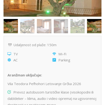
Udaljenost od plaže: 150m
TV
Wi-Fi
AC
Parking
Aranžman uključuje:
Vila Teodora Pefhohori Letovanje Grčka 2026
Prevoz autobusom turističke klase (visokopodni ili
dabldeker – klima, audio i video oprema) na ugovorenoj
destinaciji sa pratiocem grupe.