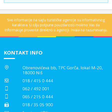
Sve informacije na sajtu turističke agencije su informativnog
karaktera. U cilju potpune pouzdanosti molimo Vas da
informacije proverite direktno u agenciji. Hvala na razumevanju.
KONTAKT INFO
Obrenovićeva bb, TPC Gorča, lokal M-20,
18000 Niš
018 / 415 0 444
062 / 492 001
065 / 215 0 444
018 / 35 05 900