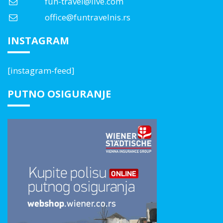
fun-travel@live.com
office@funtravelnis.rs
INSTAGRAM
[instagram-feed]
PUTNO OSIGURANJE