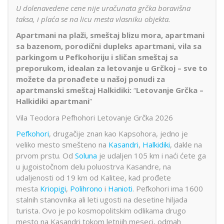
U dolenavedene cene nije uračunata grčka boravišna
taksa, i plaća se na licu mesta vlasniku objekta.
Apartmani na plaži, smeštaj blizu mora, apartmani
sa bazenom, porodični dupleks apartmani, vila sa
parkingom u Pefkohoriju i sličan smeštaj sa
preporukom, idealan za letovanje u Grčkoj – sve to
možete da pronađete u našoj ponudi za
apartmanski smeštaj Halkidiki:
“
Letovanje Grčka –
Halkidiki apartmani
”
Vila Teodora Pefhohori Letovanje Grčka 2026
Pefkohori
, drugačije znan kao Kapsohora, jedno je
veliko mesto smešteno na
Kasandri
,
Halkidiki
, dakle na
prvom prstu. Od
Soluna
je udaljen 105 km i naći ćete ga
u jugoistočnom delu poluostrva Kasandre, na
udaljenosti od 19 km od Kalitee, kad prođete
mesta
Kriopigi
,
Polihrono
i
Hanioti
. Pefkohori ima 1600
stalnih stanovnika ali leti ugosti na desetine hiljada
turista. Ovo je po kosmopolitskim odlikama drugo
mesto na Kasandri tokom letnjih meseci, odmah