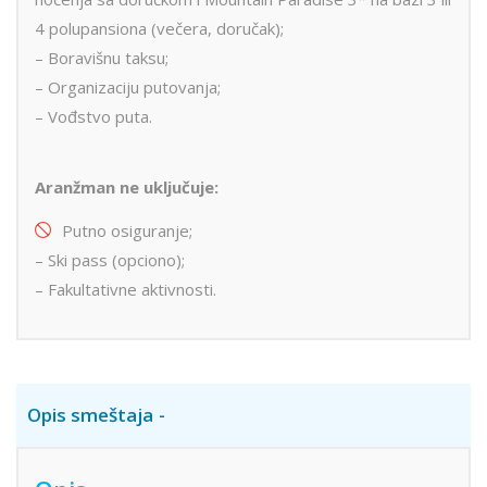
4 polupansiona (večera, doručak);
– Boravišnu taksu;
– Organizaciju putovanja;
– Vođstvo puta.
Aranžman ne uključuje:
Putno osiguranje;
– Ski pass (opciono);
– Fakultativne aktivnosti.
Opis smeštaja