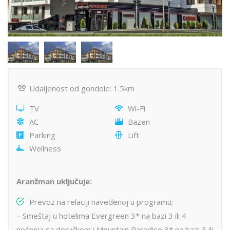
Udaljenost od gondole: 1.5km
TV
Wi-Fi
AC
Bazen
Parking
Lift
Wellness
Aranžman uključuje:
Prevoz na relaciji navedenoj u programu;
– Smeštaj u hotelima Evergreen 3* na bazi 3 ili 4
noćenja sa doručkom i Mountain Paradise 3* na bazi 3 ili