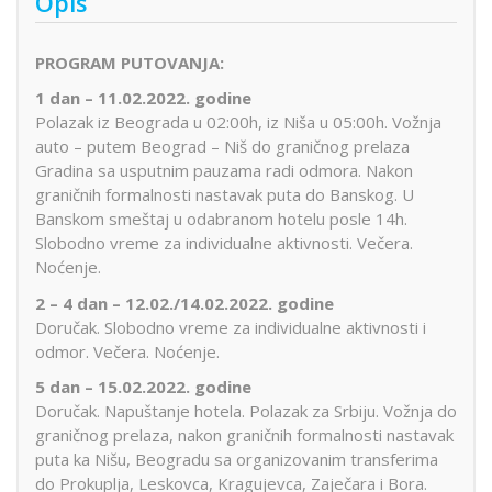
Opis
PROGRAM PUTOVANJA:
1 dan – 11.02.2022. godine
Polazak iz Beograda u 02:00h, iz Niša u 05:00h. Vožnja
auto – putem Beograd – Niš do graničnog prelaza
Gradina sa usputnim pauzama radi odmora. Nakon
graničnih formalnosti nastavak puta do Banskog. U
Banskom smeštaj u odabranom hotelu posle 14h.
Slobodno vreme za individualne aktivnosti. Večera.
Noćenje.
2 – 4 dan – 12.02./14.02.2022. godine
Doručak. Slobodno vreme za individualne aktivnosti i
odmor. Večera. Noćenje.
5 dan – 15.02.2022. godine
Doručak. Napuštanje hotela. Polazak za Srbiju. Vožnja do
graničnog prelaza, nakon graničnih formalnosti nastavak
puta ka Nišu, Beogradu sa organizovanim transferima
do Prokuplja, Leskovca, Kragujevca, Zaječara i Bora.