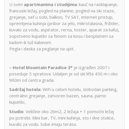
U svim
apartmanima i studijima
: kauč na rasklapanje,
francuski ležaj, pogled na planine, pogled na ski staze,
grejanje, sef u sobi, balkon, TV SAT, internet pristup,
opremljena kuhinja (pribor za jelo, mikrotalasna, frižider,
kuvalo za vodu, aspirator, rerna, toster, aparat za kafu),
sopstveno kupatilo sa fenom za kosu i besplatnim sa
kadom ili tuš kabinom.
Pegla i daska za peglanje na upit.
–
Hotel Mountain Paradise 3*
je izgrađen 2007 i
poseduje 5 spratova. Udaljen je od ski lifta 450 m i oko
900m od centra grada.
Sadržaj hotela:
WiFi u celom hotelu, slobodan parking,
centralno grejanje, zatvoren bazen, sauna, parno
kupatilo,
Studio
: Veličine oko 26m2, 2 ležaja + 1 pomoćni ležaj
po potrebi. Mini bar, TV, mini kuhinja, sto i dve stolice,
kuvalo za vodu. Sobe imaju terasu.