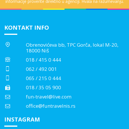
informacije proverite direktno u agenciji. Hvala na razumevanju.
KONTAKT INFO
Obrenovićeva bb, TPC Gorča, lokal M-20,
18000 Niš
018 / 415 0 444
062 / 492 001
065 / 215 0 444
018 / 35 05 900
fun-travel@live.com
office@funtravelnis.rs
INSTAGRAM