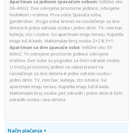
Apartman sa jednom spavaćom sobom
: Veličine oko
36-40m2. Dve odvojene prostorne jedinice, odvojene
hodnikom i vratima. Prva soba: Spavaća soba,
garderober. Druga soba: krevet na razvlačenje za dva
deteta ili jedna odrasla osoba i jedno dete. TV, mini bar,
kuhinja, sto i stolice. Svi apartmani imaju terasu. Kupatila
imaju tuš ili kadu. Maksimalan broj osoba 2+2 ili 3+1.
Apartman sa dve spavaće sobe
: Veličine oko 55-
60m2. Tri odvojene prostorne jedinice odvojene
vratima. Dve sobe su pogodne za četri odrasle osobe.
U trećoj prostornoj jedinici se nalazi krevet na
razvlačenje za dve deteta ili jednu odraslu osobu i
jedno dete. TV, mini bar, kuhinja, sto istolice. Svi
apartmani imaju terasu. Kupatila imaju tuš ili kadu.
Maksimalan broj osoba: pet odraslih i jedno dete ili četri
odraslih osoba i dva deteta.
Način plaćanja