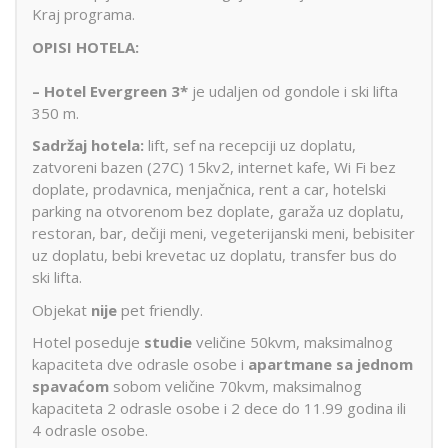
Kraj programa.
OPISI HOTELA:
–
Hotel Evergreen 3*
je udaljen od gondole i ski lifta
350 m.
Sadržaj hotela:
lift, sef na recepciji uz doplatu,
zatvoreni bazen (27C) 15kv2, internet kafe, Wi Fi bez
doplate, prodavnica, menjačnica, rent a car, hotelski
parking na otvorenom bez doplate, garaža uz doplatu,
restoran, bar, dečiji meni, vegeterijanski meni, bebisiter
uz doplatu, bebi krevetac uz doplatu, transfer bus do
ski lifta.
Objekat
nije
pet friendly.
Hotel poseduje
studie
veličine 50kvm, maksimalnog
kapaciteta dve odrasle osobe i
apartmane sa jednom
spavaćom
sobom veličine 70kvm, maksimalnog
kapaciteta 2 odrasle osobe i 2 dece do 11.99 godina ili
4 odrasle osobe.