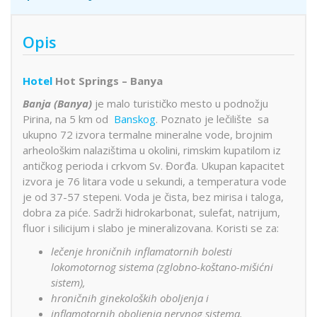
Opis
Hotel
Hot Springs – Banya
Banja (Banya)
je malo turističko mesto u podnožju
Pirina, na 5 km od
Banskog
. Poznato je lečilište sa
ukupno 72 izvora termalne mineralne vode, brojnim
arheološkim nalazištima u okolini, rimskim kupatilom iz
antičkog perioda i crkvom Sv. Đorđa. Ukupan kapacitet
izvora je 76 litara vode u sekundi, a temperatura vode
je od 37-57 stepeni. Voda je čista, bez mirisa i taloga,
dobra za piće. Sadrži hidrokarbonat, sulefat, natrijum,
fluor i silicijum i slabo je mineralizovana. Koristi se za:
lečenje hroničnih inflamatornih bolesti
lokomotornog sistema (zglobno-koštano-mišićni
sistem),
hroničnih ginekoloških oboljenja i
inflamotornih oboljenja nervnog sistema.