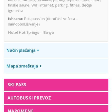
finske saune, WiFi internet, parking, fitnes, dečija
igraonica
Ishrana:
Polupansion (doručak i večera –
samoposluživanje)
Hotel Hot Springs – Banya
Način plaćanja
Mapa smeštaja
SKI PASS
AUTOBUSKI PREVOZ
NAPOMENE