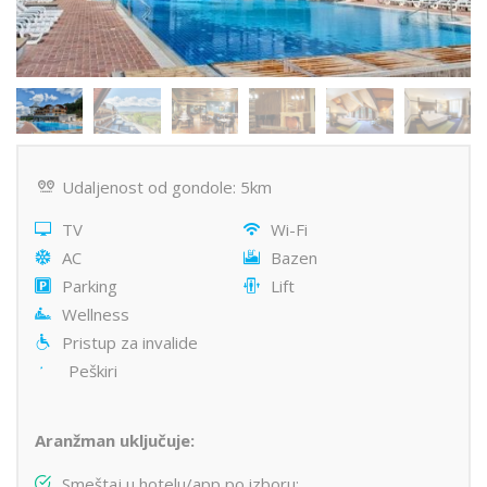
Udaljenost od gondole: 5km
TV
Wi-Fi
AC
Bazen
Parking
Lift
Wellness
Pristup za invalide
Peškiri
Aranžman uključuje:
Smeštaj u hotelu/app po izboru;