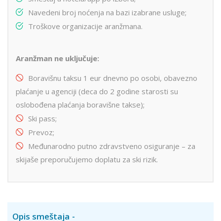
Navedeni broj noćenja na bazi izabrane usluge;
Troškove organizacije aranžmana.
Aranžman ne uključuje:
Boravišnu taksu 1 eur dnevno po osobi, obavezno
plaćanje u agenciji (deca do 2 godine starosti su
oslobođena plaćanja boravišne takse);
Ski pass;
Prevoz;
Međunarodno putno zdravstveno osiguranje – za
skijaše preporučujemo doplatu za ski rizik.
Opis smeštaja