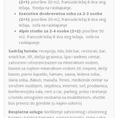
(2+1)
: površine 30 m2, francuski ležaj ili dva sing
ležaja, fotelja na rasklapanje.
Executive dvokrevetna soba za 2-3 osobe
(2+1):
površine 30 m2, francuski ležaj ili dva sing
ležaja, sofa na rasklapanje.
Alpin studio za 2-4 osobe (2+2):
površine 50
m2, francuski ležaj ili dva sing ležaja, sofa na
rasklapanje.
Sadržaj hotela:
recepcija, lobi, lobi bar, restoran, bar,
snack bar, lift, dečija igraonica, Spa i wellnes centar,
zatvoreni i otvoreni bazeni sa mineralnom vodom,
bazeni sa toplom mineralnom vodom 36 stepeni, dečiji
bazen, parno kupatilo, hamam, sauna, ledena soba,
slana soba, đakuzi, masaža, fitnes, medicinski centar sa
stručnim osobljem, skijašnica, internet, sef, prodavnica,
konferencijska sala, rent a car, parking, prilaz i kretanje
u hotelu omogućen osobama sa invaliditetom, shuttle
bus prevoz do gondole (u najavi-uskoro).
Besplatne usluge:
korišćenje zatvorenog i otvorenog
bazena, turskog hamama, parnog kupatila, slane sobe,