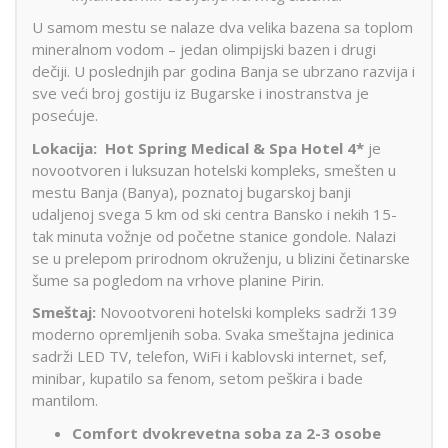
U samom mestu se nalaze dva velika bazena sa toplom
mineralnom vodom – jedan olimpijski bazen i drugi
dečiji. U poslednjih par godina Banja se ubrzano razvija i
sve veći broj gostiju iz Bugarske i inostranstva je
posećuje.
Lokacija:
Hot Spring Medical & Spa Hotel 4*
je
novootvoren i luksuzan hotelski kompleks, smešten u
mestu Banja (Banya), poznatoj bugarskoj banji
udaljenoj svega 5 km od ski centra Bansko i nekih 15-
tak minuta vožnje od početne stanice gondole. Nalazi
se u prelepom prirodnom okruženju, u blizini četinarske
šume sa pogledom na vrhove planine Pirin.
Smeštaj:
Novootvoreni hotelski kompleks sadrži 139
moderno opremljenih soba. Svaka smeštajna jedinica
sadrži LED TV, telefon, WiFi i kablovski internet, sef,
minibar, kupatilo sa fenom, setom peškira i bade
mantilom.
Comfort dvokrevetna soba za 2-3 osobe