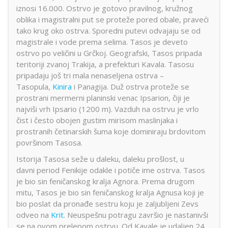
iznosi 16.000. Ostrvo je gotovo pravilnog, kružnog
oblika i magistralni put se proteže pored obale, praveći
tako krug oko ostrva. Sporedni putevi odvajaju se od
magistrale i vode prema selima. Tasos je deveto
ostrvo po veličini u Grčkoj. Geografski, Tasos pripada
teritoriji zvanoj Trakija, a prefekturi Kavala. Tasosu
pripadaju još tri mala nenaseljena ostrva –
Tasopula,
Kinira
i Panagija. Duž ostrva proteže se
prostrani mermerni planinski venac Ipsarion, čiji je
najviši vrh Ipsario (1200 m). Vazduh na ostrvu je vrlo
čist i često obojen gustim mirisom maslinjaka i
prostranih četinarskih šuma koje dominiraju brdovitom
površinom Tasosa.
Istorija Tasosa seže u daleku, daleku prošlost, u
davni period Fenikije odakle i potiče ime ostrva. Tasos
je bio sin feničanskog kralja Agnora. Prema drugom
mitu, Tasos je bio sin feničanskog kralja Agnusa koji je
bio poslat da pronađe sestru koju je zaljubljeni Zevs
odveo na
Krit
. Neuspešnu potragu završio je nastanivši
se na ovom prelepom ostrvu. Od Kavale je udaljen 24