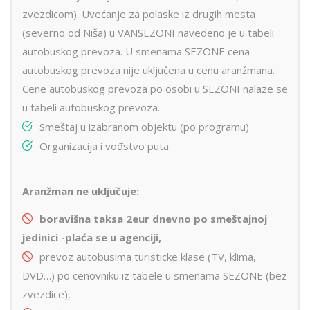
zvezdicom). Uvećanje za polaske iz drugih mesta
(severno od Niša) u VANSEZONI navedeno je u tabeli
autobuskog prevoza. U smenama SEZONE cena
autobuskog prevoza nije uključena u cenu aranžmana.
Cene autobuskog prevoza po osobi u SEZONI nalaze se
u tabeli autobuskog prevoza.
Smeštaj u izabranom objektu (po programu)
Organizacija i vođstvo puta.
Aranžman ne uključuje:
boravišna taksa 2eur dnevno po smeštajnoj
jedinici -pla
ć
a se u agenciji,
prevoz autobusima turisticke klase (TV, klima,
DVD…) po cenovniku iz tabele u smenama SEZONE (bez
zvezdice),