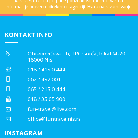
karaktera. U cilju potpune pouzdanosti molimo Vas da
informacije proverite direktno u agenciji. Hvala na razumevanju.
KONTAKT INFO
Obrenovićeva bb, TPC Gorča, lokal M-20,
18000 Niš
018 / 415 0 444
062 / 492 001
065 / 215 0 444
018 / 35 05 900
fun-travel@live.com
office@funtravelnis.rs
INSTAGRAM