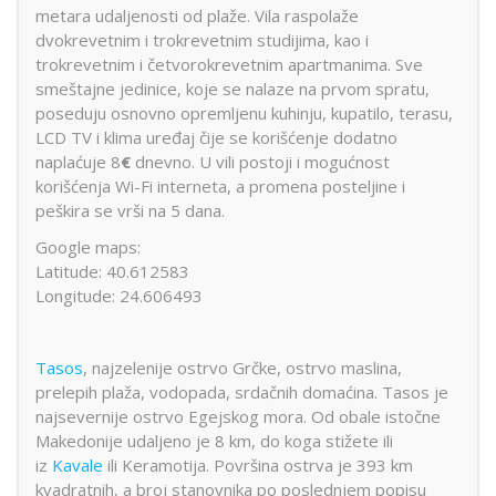
metara udaljenosti od plaže. Vila raspolaže
dvokrevetnim i trokrevetnim studijima, kao i
trokrevetnim i četvorokrevetnim apartmanima. Sve
smeštajne jedinice, koje se nalaze na prvom spratu,
poseduju osnovno opremljenu kuhinju, kupatilo, terasu,
LCD TV i klima uređaj čije se korišćenje dodatno
naplaćuje 8
€
dnevno. U vili postoji i mogućnost
korišćenja Wi-Fi interneta, a promena posteljine i
peškira se vrši na 5 dana.
Google maps:
Latitude: 40.612583
Longitude: 24.606493
Tasos
, najzelenije ostrvo Grčke, ostrvo maslina,
prelepih plaža, vodopada, srdačnih domaćina. Tasos je
najsevernije ostrvo Egejskog mora. Od obale istočne
Makedonije udaljeno je 8 km, do koga stižete ili
iz
Kavale
ili Keramotija. Površina ostrva je 393 km
kvadratnih, a broj stanovnika po poslednjem popisu