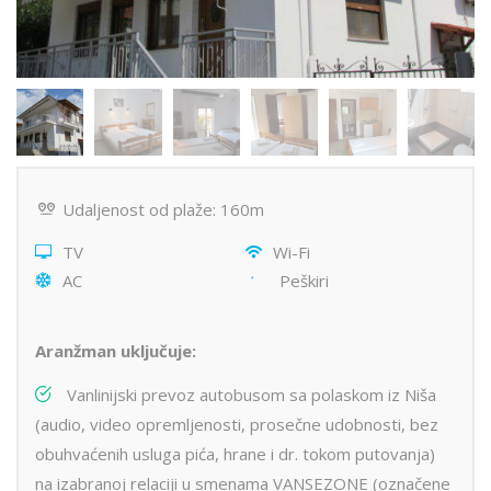
Udaljenost od plaže: 160m
TV
Wi-Fi
AC
Peškiri
Aranžman uključuje:
Vanlinijski prevoz autobusom sa polaskom iz Niša
(audio, video opremljenosti, prosečne udobnosti, bez
obuhvaćenih usluga pića, hrane i dr. tokom putovanja)
na izabranoj relaciji u smenama VANSEZONE (označene