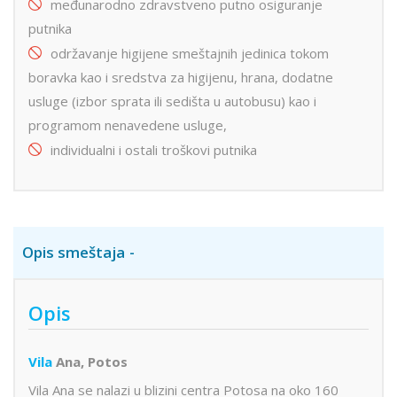
međunarodno zdravstveno putno osiguranje
putnika
održavanje higijene smeštajnih jedinica tokom
boravka kao i sredstva za higijenu, hrana, dodatne
usluge (izbor sprata ili sedišta u autobusu) kao i
programom nenavedene usluge,
individualni i ostali troškovi putnika
Opis smeštaja
Opis
Vila
Ana, Potos
Vila Ana se nalazi u blizini centra Potosa na oko 160