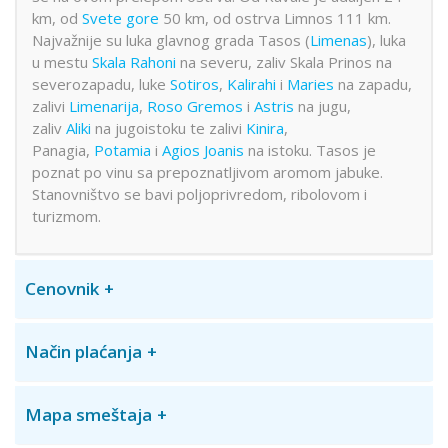
km, od
Svete gore
50 km, od ostrva Limnos 111 km.
Najvažnije su luka glavnog grada Tasos (
Limenas
), luka
u mestu
Skala Rahoni
na severu, zaliv Skala Prinos na
severozapadu, luke
Sotiros
,
Kalirahi
i
Maries
na zapadu,
zalivi
Limenarija
,
Roso Gremos
i
Astris
na jugu,
zaliv
Aliki
na jugoistoku te zalivi
Kinira
,
Panagia,
Potamia
i
Agios Joanis
na istoku. Tasos je
poznat po vinu sa prepoznatljivom aromom jabuke.
Stanovništvo se bavi poljoprivredom, ribolovom i
turizmom.
Cenovnik
Način plaćanja
Mapa smeštaja