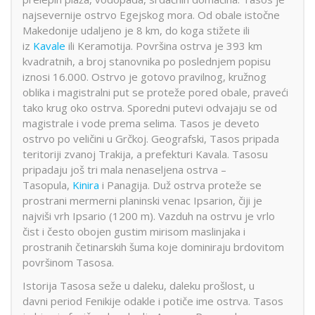
najsevernije ostrvo Egejskog mora. Od obale istočne
Makedonije udaljeno je 8 km, do koga stižete ili
iz
Kavale
ili Keramotija. Površina ostrva je 393 km
kvadratnih, a broj stanovnika po poslednjem popisu
iznosi 16.000. Ostrvo je gotovo pravilnog, kružnog
oblika i magistralni put se proteže pored obale, praveći
tako krug oko ostrva. Sporedni putevi odvajaju se od
magistrale i vode prema selima. Tasos je deveto
ostrvo po veličini u Grčkoj. Geografski, Tasos pripada
teritoriji zvanoj Trakija, a prefekturi Kavala. Tasosu
pripadaju još tri mala nenaseljena ostrva –
Tasopula,
Kinira
i Panagija. Duž ostrva proteže se
prostrani mermerni planinski venac Ipsarion, čiji je
najviši vrh Ipsario (1200 m). Vazduh na ostrvu je vrlo
čist i često obojen gustim mirisom maslinjaka i
prostranih četinarskih šuma koje dominiraju brdovitom
površinom Tasosa.
Istorija Tasosa seže u daleku, daleku prošlost, u
davni period Fenikije odakle i potiče ime ostrva. Tasos