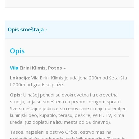
Opis smeštaja
Opis
Vila
Eirini Klimis, Potos
–
Lokacija:
Vila Eirini Klimis je udaljena 200m od šetališta
I 200m od gradske plaže.
Opis:
U našoj ponudi su dvokrevetna i trokrevetna
studija, koja su smeštena na prvom i drugom spratu.
Sve smeštajne jedinice su renovirane i imaju opremljen
kuhinjski deo, kupatilo, terasu, peškire, WIFI, TV, klima
uređaj (uz doplatu na licu mesta od 5€ dnevno).
Tasos, najzelenije ostrvo Grčke, ostrvo maslina,
prelepih plaža, vodopada, srdačnih domaćina. Tasos je