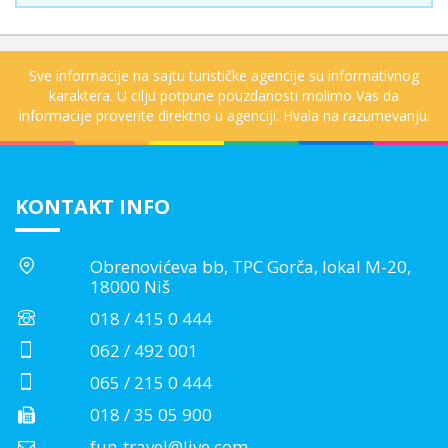
Sve informacije na sajtu turističke agencije su informativnog
karaktera. U cilju potpune pouzdanosti molimo Vas da
informacije proverite direktno u agenciji. Hvala na razumevanju.
KONTAKT INFO
Obrenovićeva bb, TPC Gorča, lokal M-20,
18000 Niš
018 / 415 0 444
062 / 492 001
065 / 215 0 444
018 / 35 05 900
fun-travel@live.com