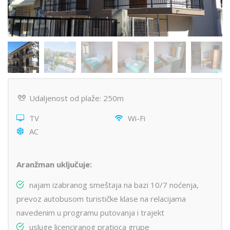
Udaljenost od plaže: 250m
TV
Wi-Fi
AC
Aranžman uključuje:
najam izabranog smeštaja na bazi 10/7 noćenja,
prevoz autobusom turističke klase na relacijama
navedenim u programu putovanja i trajekt
usluge licenciranog pratioca grupe