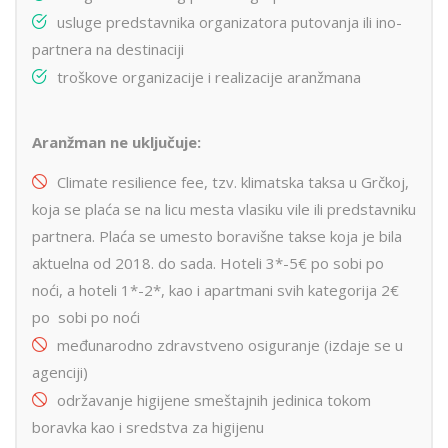
usluge predstavnika organizatora putovanja ili ino-
partnera na destinaciji
troškove organizacije i realizacije aranžmana
Aranžman ne uključuje:
Climate resilience fee, tzv. klimatska taksa u Grčkoj,
koja se plaća se na licu mesta vlasiku vile ili predstavniku
partnera. Plaća se umesto boravišne takse koja je bila
aktuelna od 2018. do sada. Hoteli 3*-5€ po sobi po
noći, a hoteli 1*-2*, kao i apartmani svih kategorija 2€
po sobi po noći
međunarodno zdravstveno osiguranje (izdaje se u
agenciji)
održavanje higijene smeštajnih jedinica tokom
boravka kao i sredstva za higijenu