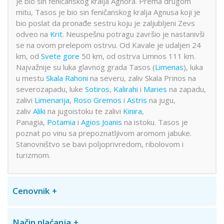
je bio sin feničanskog kralja Agnora. Prema drugom
mitu, Tasos je bio sin feničanskog kralja Agnusa koji je
bio poslat da pronađe sestru koju je zaljubljeni Zevs
odveo na
Krit
. Neuspešnu potragu završio je nastanivši
se na ovom prelepom ostrvu. Od Kavale je udaljen 24
km, od
Svete gore
50 km, od ostrva Limnos 111 km.
Najvažnije su luka glavnog grada Tasos (
Limenas
), luka
u mestu
Skala Rahoni
na severu, zaliv Skala Prinos na
severozapadu, luke
Sotiros
,
Kalirahi
i
Maries
na zapadu,
zalivi
Limenarija
,
Roso Gremos
i
Astris
na jugu,
zaliv
Aliki
na jugoistoku te zalivi
Kinira
,
Panagia,
Potamia
i
Agios Joanis
na istoku. Tasos je
poznat po vinu sa prepoznatljivom aromom jabuke.
Stanovništvo se bavi poljoprivredom, ribolovom i
turizmom.
Cenovnik
Način plaćanja